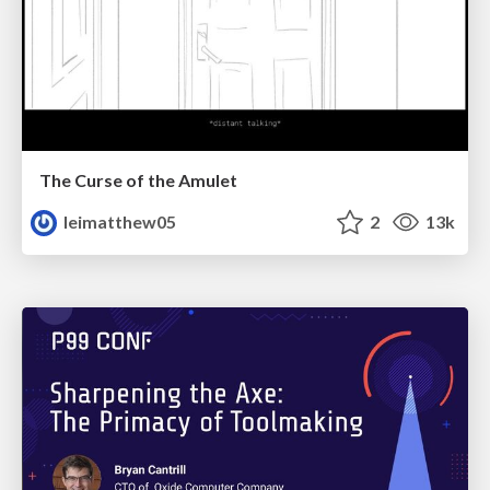
The Curse of the Amulet
leimatthew05
2
13k