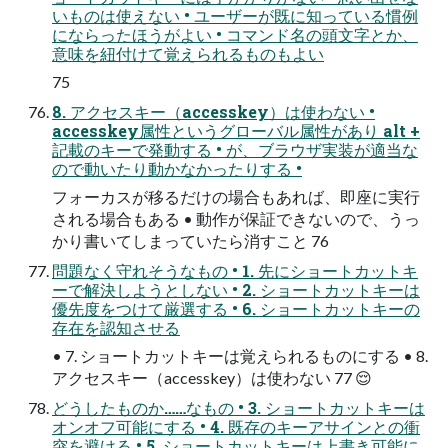
いものは使えない • ユーザーが既に知っている慣例
にならったほうがよい • コマンド名の頭文字とか、
意味を紐付けて覚えられるものもよい
75
8. アクセスキー（accesskey）は使わない •
accesskey属性というグローバル属性があり alt +
記載のキーで発動する • が、ブラウザ実装が適当な
ので動いたり動かなかったりする •
フォーカスが移るだけの場合もあれば、即座に実行
される場合もある • 動作が保証できないので、うっ
かり書いてしまっていたら消すこと 76
問題なく守れそうなもの • 1. 先にショートカットキ
ーで解決しようとしない • 2. ショートカットキーは
優先度をつけて厳選する • 6. ショートカットキーの
存在を認知させる
• 7. ショートカットキーは覚えられるものにする • 8.
アクセスキー（accesskey）は使わない 77 😌
どうしたものか……なもの • 3. ショートカットキーは
オンオフ可能にする • 4. 既存のキーアサインとの衝
突を避ける • 5. ショートカットキーは上書き可能に