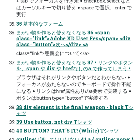
+ tab でフォーカスを行き来 • checkbox, select など
はカーソルキーで切り替え • space で選択、enter で
実行
35 基本的なフォーム
まがい物を作ると使えなくなる 36 <span
class="link">Adobe XD User Fes</span> <div
class="button">次へ</div> <a
class="link">懇親会について</a>
まがい物を作ると使えなくなる 37 • リンクやボタン
を、span や div や hrefなしのa で作ってしまう •
ブラウザはそれがリンクやボタンだとわからない •
フォーカスがあたらないのでキーボードで操作不能
になる • リンクはhref属性ありのa要素で実装する •
ボタンはbutton type="button"で実装する
38 div element is the final weapon - black Tシ
ャツ
39 Use button, not div Tシャツ
40 BUTTON? THAT'S IT! (White) Tシャツ
outlineは消してはいけない 41 a { outline: none; }