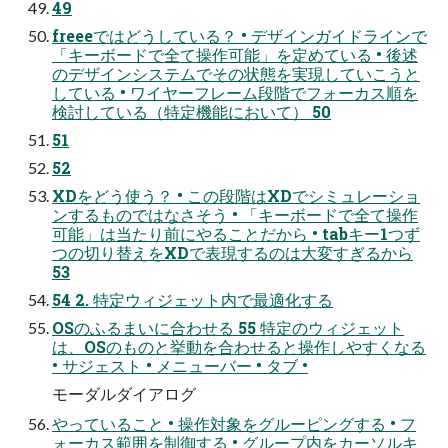
49
freeeではどうしている？ • デザインガイドラインで
「キーボードで全て操作可能」を定めている • 後述
のデザインシステムでその状態を実現していこうと
している • ワイヤーフレーム段階でフォーカス順を
検討している（特定機能において） 50
51
52
XDをどう使う？ • この段階はXDでシミュレーショ
ンするものではなさそう • 「キーボードで全て操作
可能」は当たり前にやることだから • tabキー1つず
つの切り替えをXDで表現するのは大変すぎるから
53
54 2. 特定ウィジェット内で最適化する
OSのふるまいに合わせる 55 特定のウィジェット
は、OSのものと挙動を合わせると操作しやすくなる
• サジェスト • メニューバー • タブ •
モーダルダイアログ
やっていること • 操作対象をグルーピングする • フ
ォーカス範囲を制御する • グループ内をカーソルキ