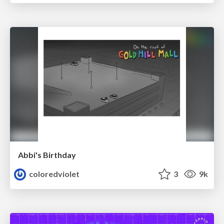
Abbi's Birthday
coloredviolet
3
9k