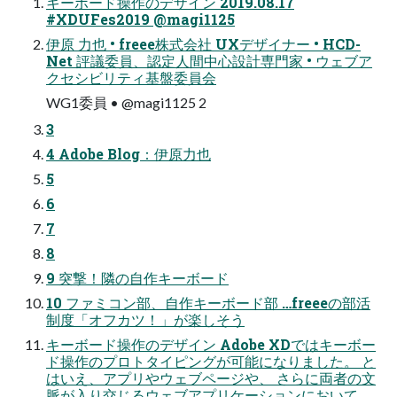
キーボード操作のデザイン 2019.08.17
#XDUFes2019 @magi1125
伊原 力也 • freee株式会社 UXデザイナー • HCD-
Net 評議委員、認定人間中心設計専門家 • ウェブア
クセシビリティ基盤委員会
WG1委員 • @magi1125 2
3
4 Adobe Blog：伊原力也
5
6
7
8
9 突撃！隣の自作キーボード
10 ファミコン部、自作キーボード部 …freeeの部活
制度「オフカツ！」が楽しそう
キーボード操作のデザイン Adobe XDではキーボー
ド操作のプロトタイピングが可能になりました。 と
はいえ、アプリやウェブページや、 さらに両者の文
脈が入り交じるウェブアプリケーションにおいて、