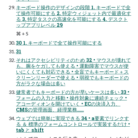
キーボード操作のデザインの段階 1. キーボードで全
て操作可能にする 2. 特定ウィジェット内で最適化す
る 3. 特定タスクの高速化を可能にする 4. デスクト
ップアプリレベル 29
⌘ + S
30 1. キーボードで全て操作可能にする
31
それはアクセシビリティのため 32 • マウスが壊れて
も、腕をケガしても使える • 運動障害でマウスが使
いにくくても対応できる • 全盲でもキーボード＋ス
クリーンリーダーで使える • 弱視でもキーボードの
方がラクな場合は多い
健常者でもキーボードの方が早いケースは多い 33 •
フォームの入力と移動 • 操作対象に連続チェック •
アコーディオンを開けていく • ECの決済入力、
CMSの管理画面、経理業務……
ウェブでは簡単に実現できる 34 • a要素でリンクす
る ＆ 標準のフォームコントロールで実装するだけ •
tab と shift