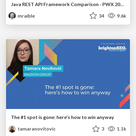
Java REST API Framework Comparison - PWX 2021
mraible
34
9.6k
The #1 spot is gone: here's how to win anyway
tamaranovitovic
3
1.1k