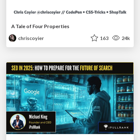
A Tale of Four Properties
chriscoyier
163
24k