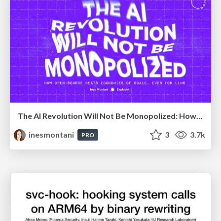
The AI Revolution Will Not Be Monopolized: How open-source beats economies of scale, even for LLMs
inesmontani
3
3.7k
PRO