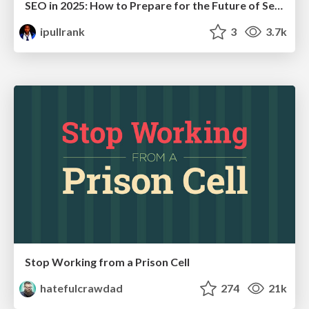
SEO in 2025: How to Prepare for the Future of Search
ipullrank
3
3.7k
Stop Working from a Prison Cell
hatefulcrawdad
274
21k