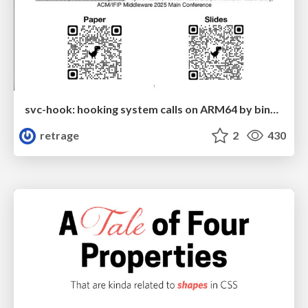
svc-hook: hooking system calls on ARM64 by binary rewriting
retrage
2
430