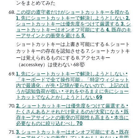
ンをまとめてみた
この掟の遵守者だけがショートカットキーを授かる
1. 先にショートカットキーで解決しようとしない 2.
ショートカットキーは優先度をつけて厳選する 3. シ
ョートカットキーはオンオフ可能にする 4. 既存のキ
ーアサインとの衝突を避ける 5.
ショートカットキーは上書き可能にする 6. ショート
カットキーの存在を認知させる 7. ショートカットキ
ーは覚えられるものにする 8. アクセスキー
（accesskey）は使わない 68 🤯
1. 先にショートカットキーで解決しようとしない •
「キーボードで全て操作可能」「特定ウィジェット
内で最適化」が先 • 記憶が要らないので、上記のほ
うが認知負荷が低い • それをやるまえに先にショー
トカットでなんとかしようとしない 69
2. ショートカットキーは優先度をつけて厳選する •
たくさんあるとそれだけ覚えるのが大変になる • 既
存キーアサインとの衝突の可能性も高まる • 本当に
必要なものに絞り込むべし 70
3. ショートカットキーはオンオフ可能にする • 既存
キーアサインとの衝突しているかもしれない • 意図