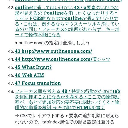
outlineは消してはいけない 42 • a要素のいびつな
形が見えるのでoutlineを消したくなったりする •
リセットCSS的なものでoutlineが消えていたりす
る • これは、例えるならマウスカーソルを消してい
るのと同じ • フォーカスの場所がわからず、キーボ
ードで操作不能になる
• outline: none の指定は全消ししよう
43 http://www.outlinenone.com/
44 http://www.outlinenone.com/ Tシャツ
45 What Input?
46 Web AIM
47 Focus transition
フォーカス順を考える 48 • 特定の行動のためにtab
を何回押すことになるかを考える • ここでの操作効
率が、あとで追加対応の要不要に関わってくる • 論
理的な順番を検討 → その順でHTMLを書く
→ CSSでレイアウトする • 要素の追加削除に耐えら
れないので、tabindex属性での順番設定は避ける