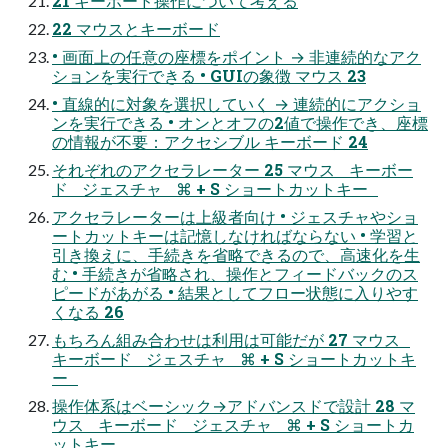
21 キーボード操作について考える
22 マウスとキーボード
• 画面上の任意の座標をポイント → 非連続的なアク
ションを実行できる • GUIの象徴 マウス 23
• 直線的に対象を選択していく → 連続的にアクショ
ンを実行できる • オンとオフの2値で操作でき、座標
の情報が不要：アクセシブル キーボード 24
それぞれのアクセラレーター 25 マウス キーボー
ド ジェスチャ ⌘ + S ショートカットキー
アクセラレーターは上級者向け • ジェスチャやショ
ートカットキーは記憶しなければならない • 学習と
引き換えに、手続きを省略できるので、高速化を生
む • 手続きが省略され、操作とフィードバックのス
ピードがあがる • 結果としてフロー状態に入りやす
くなる 26
もちろん組み合わせは利用は可能だが 27 マウス
キーボード ジェスチャ ⌘ + S ショートカットキ
ー
操作体系はベーシック→アドバンスドで設計 28 マ
ウス キーボード ジェスチャ ⌘ + S ショートカ
ットキー