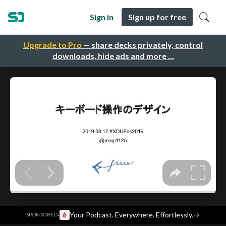
Sign in
Sign up for free
Upgrade to Pro
— share decks privately, control
downloads, hide ads and more …
·
Your Podcast. Everywhere. Effortlessly.
→
SPONSORED