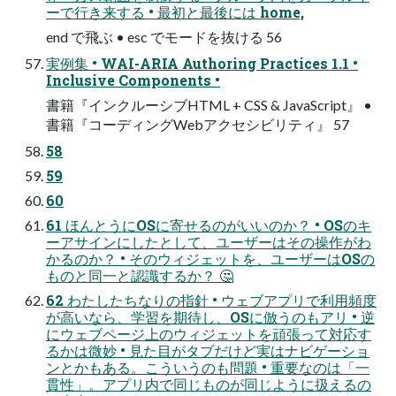
ーで行き来する • 最初と最後には home,
end で飛ぶ • esc でモードを抜ける 56
実例集 • WAI-ARIA Authoring Practices 1.1 •
Inclusive Components •
書籍『インクルーシブHTML + CSS & JavaScript』 •
書籍『コーディングWebアクセシビリティ』 57
58
59
60
61 ほんとうにOSに寄せるのがいいのか？ • OSのキ
ーアサインにしたとして、ユーザーはその操作がわ
かるのか？ • そのウィジェットを、ユーザーはOSの
ものと同一と認識するか？ 🤔
62 わたしたちなりの指針 • ウェブアプリで利用頻度
が高いなら、学習を期待し、OSに倣うのもアリ • 逆
にウェブページ上のウィジェットを頑張って対応す
るかは微妙 • 見た目がタブだけど実はナビゲーショ
ンとかもある。こういうのも問題 • 重要なのは「一
貫性」。アプリ内で同じものが同じように扱えるの