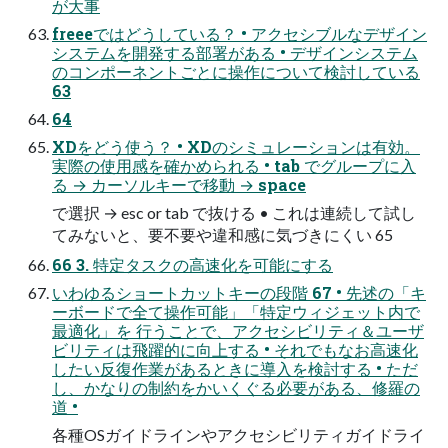
が大事
freeeではどうしている？ • アクセシブルなデザイン
システムを開発する部署がある • デザインシステム
のコンポーネントごとに操作について検討している
63
64
XDをどう使う？ • XDのシミュレーションは有効。
実際の使用感を確かめられる • tab でグループに入
る → カーソルキーで移動 → space
で選択 → esc or tab で抜ける • これは連続して試し
てみないと、要不要や違和感に気づきにくい 65
66 3. 特定タスクの高速化を可能にする
いわゆるショートカットキーの段階 67 • 先述の「キ
ーボードで全て操作可能」「特定ウィジェット内で
最適化」を 行うことで、アクセシビリティ＆ユーザ
ビリティは飛躍的に向上する • それでもなお高速化
したい反復作業があるときに導入を検討する • ただ
し、かなりの制約をかいくぐる必要がある、修羅の
道 •
各種OSガイドラインやアクセシビリティガイドライ