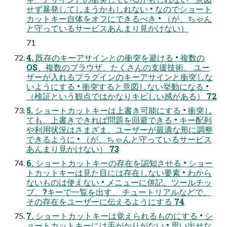
せず暴発してしまうかもしれない • なのでショート
カットキー自体をオフにできるべき • （が、ちゃん
と守っているサービスあんまり見かけない）
71
4. 既存のキーアサインとの衝突を避ける • 複数の
OS、複数のブラウザ、たくさんの支援技術、 ユー
ザーが入れるプラグインのキーアサインと衝突しな
いようにする • 衝突すると意図しない挙動になる •
（検証という観点ではかなりキビしい感がある） 72
5. ショートカットキーは上書き可能にする • 衝突し
ても、上書きできれば問題を回避できる • キー配列
や利用状況はさまざま。ユーザーが最適な形に調整
できるように • （が、ちゃんと守っているサービス
あんまり見かけない） 73
6. ショートカットキーの存在を認知させる • ショー
トカットキーは見た目には存在しない要素 • わから
ないものは使えない • メニューに併記、ツールチッ
プ、?キーで一覧を出す、 チュートリアルなどで、
その存在をユーザーに伝えるようにする 74
7. ショートカットキーは覚えられるものにする • シ
ョートカットキーには手がかりがない • 思い出せな