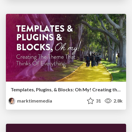
Templates, Plugins, & Blocks: Oh My! Creating the theme that thinks of everything
marktimemedia
31
2.8k