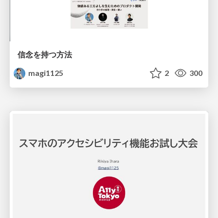
信念を持つ方法
magi1125
2
300