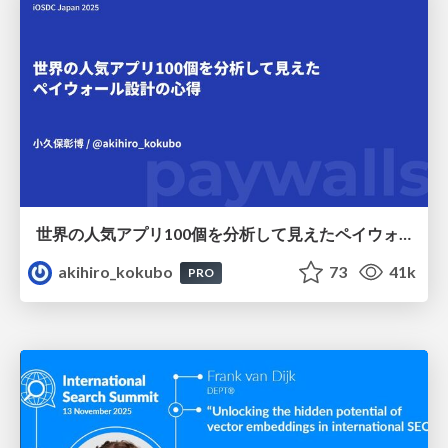
世界の人気アプリ100個を分析して見えたペイウォール設計の心得
akihiro_kokubo
73
41k
PRO