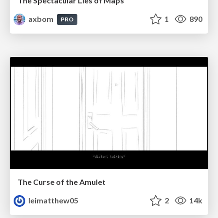
The Spectacular Lies of Maps
axbom
1
890
PRO
The Curse of the Amulet
leimatthew05
2
14k