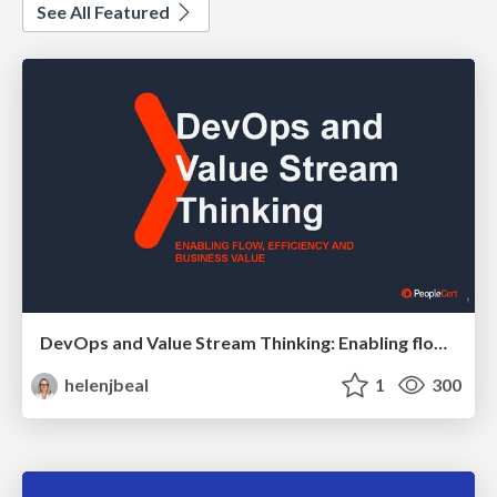
See All Featured
DevOps and Value Stream Thinking: Enabling flow, efficiency and business value
helenjbeal
1
300