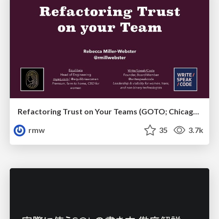
Refactoring Trust on Your Teams (GOTO; Chicago 2020)
rmw
35
3.7k