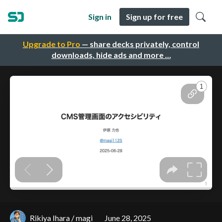
Sign in
Sign up for free
Upgrade to Pro
— share decks privately, control
downloads, hide ads and more …
Rikiya Ihara / magi
June 28, 2025