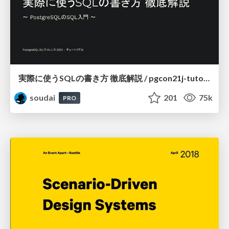
実際に使うSQLの書き方 徹底解説 / pgcon21j-tutorial
soudai
201
75k
PRO