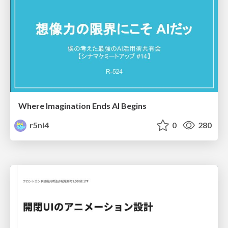
Where Imagination Ends AI Begins
r5ni4
0
280