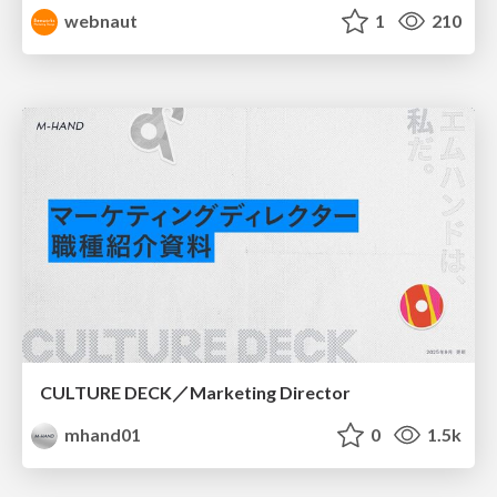
webnaut
1
210
CULTURE DECK／Marketing Director
mhand01
0
1.5k