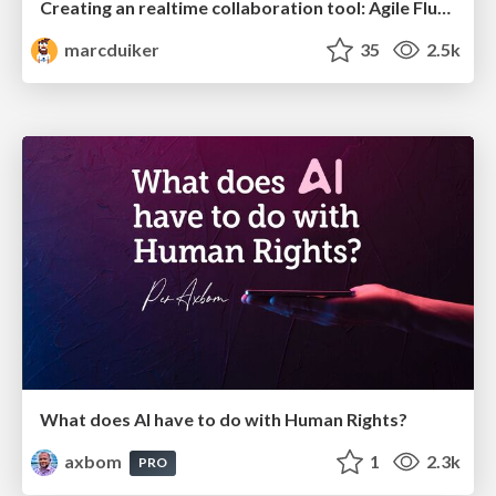
Creating an realtime collaboration tool: Agile Flush - .NET Oxford
marcduiker
35
2.5k
What does AI have to do with Human Rights?
axbom
1
2.3k
PRO