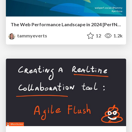
The Web Performance Landscape in 2024 [PerfNow 2024]
tammyeverts
12
1.2k