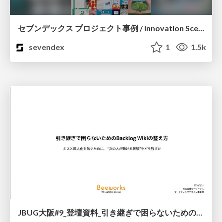
セブンデックス プロジェクト事例 / innovation Scenes
sevendex
1
1.5k
JBUG大阪#9_登壇資料_引き継ぎで困らないためのBacklogWikiの整え方_ミスと属人化を防ぐために、 “次の人が動ける状態”をどう残すか