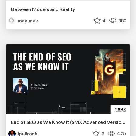
Between Models and Reality
mayunak
4
380
End of SEO as We Know It (SMX Advanced Version)
ipullrank
3
4.3k