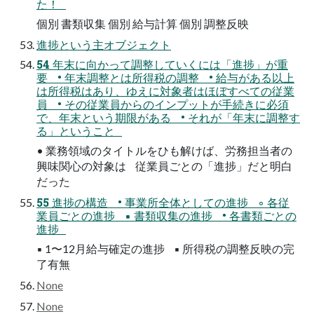
た！
個別 書類収集 個別 給与計算 個別 調整反映
進捗という主オブジェクト
54 年末に向かって調整していくには「進捗」が重
要 • 年末調整とは所得税の調整 • 給与がある以上
は所得税はあり、ゆえに対象者はほぼすべての従業
員 • その従業員からのインプットが手続きに必須
で、年末という期限がある • それが「年末に調整す
る」ということ
• 業務領域のタイトルをひも解けば、労務担当者の
興味関心の対象は 従業員ごとの「進捗」だと明白
だった
55 進捗の構造 • 事業所全体としての進捗 ◦ 各従
業員ごとの進捗 ▪ 書類収集の進捗 • 各書類ごとの
進捗
▪ 1〜12月給与確定の進捗 ▪ 所得税の調整反映の完
了有無
None
None