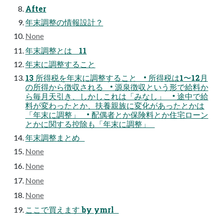
After
年末調整の情報設計？
None
年末調整とは 11
年末に調整すること
13 所得税を年末に調整すること • 所得税は1〜12月
の所得から徴収される • 源泉徴収という形で給料か
ら毎月天引き、しかしこれは「みなし」 • 途中で給
料が変わったとか、扶養親族に変化があったとかは
「年末に調整」 • 配偶者とか保険料とか住宅ローン
とかに関する控除も「年末に調整」
年末調整まとめ
None
None
None
None
ここで買えます by ymrl