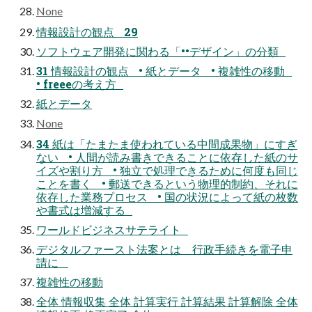
None
情報設計の観点 29
ソフトウェア開発に関わる「••デザイン」の分類
31 情報設計の観点 • 紙とデータ • 複雑性の移動
• freeeの考え方
紙とデータ
None
34 紙は「たまたま使われている中間成果物」にすぎ
ない • 人間が読み書きできることに依存した紙のサ
イズや割り方 • 独立で処理できるために何度も同じ
ことを書く • 郵送できるという物理的制約、それに
依存した業務プロセス • 国の状況によって紙の枚数
や書式は増減する
ワールドビジネスサテライト
デジタルファースト法案とは 行政手続きを電子申
請に
複雑性の移動
全体 情報収集 全体 計算実行 計算結果 計算解除 全体