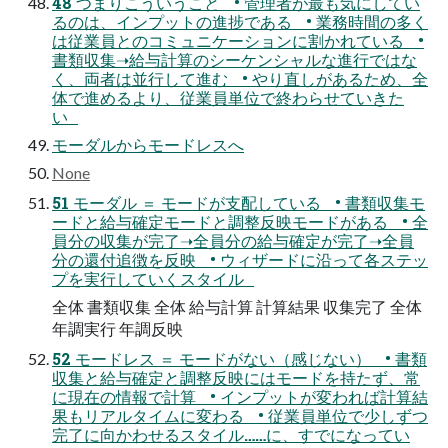
48 つまりこういうこと • 管理者が最も気にしてい
るのは、インプットの進捗である • 業務時間の多く
は従業員とのコミュニケーションに割かれている •
書類収集➝給与計算のシーケンシャルな進行ではな
く、両者は並行して進む • やり直しがあるため、全
体で進めるより、従業員単位で終わらせていきた
い
モーダルからモードレスへ
None
51 モーダル ＝ モードが支配している • 書類収集モ
ードと給与確定モードと調整反映モードがある • 全
員分の収集が完了➝全員分の給与確定が完了➝全員
分の還付追徴を反映 • ウィザードに沿って各ステッ
プを実行していくスタイル
全体 書類収集 全体 給与計算 計算結果 収集完了 全体
年調実行 年調反映
52 モードレス ＝ モードがない（感じない） • 書類
収集と給与確定と調整反映にはモードを持たず、常
に現在の情報で計算 • インプットが変われば計算結
果もリアルタイムに変わる • 従業員単位で少しずつ
完了に向かわせるスタイル……に、すでになってい