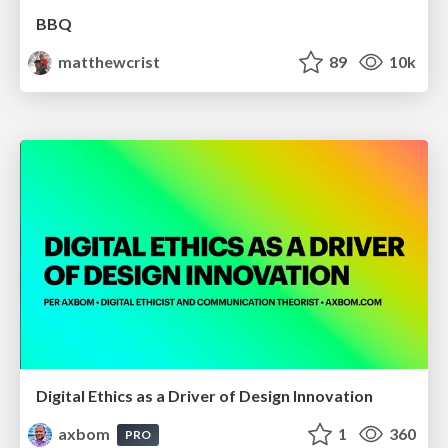
BBQ
matthewcrist
89
10k
Digital Ethics as a Driver of Design Innovation
axbom
1
360
PRO