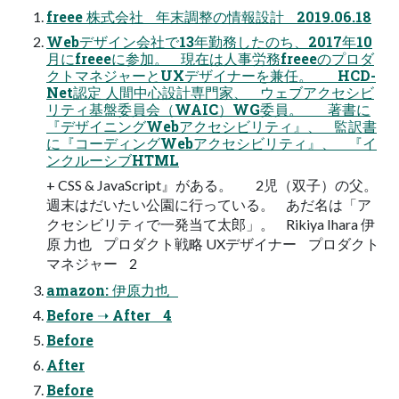
freee 株式会社 年末調整の情報設計 2019.06.18
Webデザイン会社で13年勤務したのち、2017年10
月にfreeeに参加。 現在は人事労務freeeのプロダ
クトマネジャーとUXデザイナーを兼任。 HCD-
Net認定 人間中心設計専門家、 ウェブアクセシビ
リティ基盤委員会（WAIC）WG委員。 著書に
『デザイニングWebアクセシビリティ』、 監訳書
に『コーディングWebアクセシビリティ』、 『イ
ンクルーシブHTML
+ CSS & JavaScript』がある。 2児（双子）の父。
週末はだいたい公園に行っている。 あだ名は「ア
クセシビリティで一発当て太郎」。 Rikiya Ihara 伊
原 力也 プロダクト戦略 UXデザイナー プロダクト
マネジャー 2
amazon: 伊原力也
Before ➝ After 4
Before
After
Before