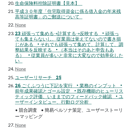
生命保険料控除証明書【見本】
平成３０年度「住宅取得資金に係る借入金の年末残
高等証明書」のご郵送について
None
23 頑張って集める➝計算する➝反映する • 頑張っ
ても集まらないし、従業員は覚えてないので書き損
じがある • それでも頑張って集めて、計算して、調
整結果を反映する • （本当はそのあと申告もあ
る） • 従業員が多いと非常に大変なので効率化した
い
None
ユーザーリサーチ 25
26 ごくふつうに下記を実行 • 業務のインプット •
前年成果確認とゴール設定 • 既存機能のヒューリス
ティック評価、いままでのフィードバック確認 • ユ
ーザーインタビュー、行動ログ分析
• 競合調査 • 簡易ペルソナ策定、ユーザーストーリ
ーマッピング
None