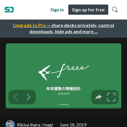
Sign in
Sign up for free
Upgrade to Pro
— share decks privately, control
downloads, hide ads and more …
Rikiya Ihara / magi
June 18, 2019