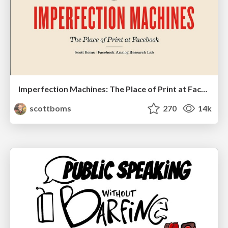
Imperfection Machines: The Place of Print at Facebook
scottboms
270
14k