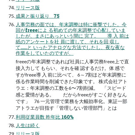
リリース版
成果と振り返り 75
人事労務の面では、年末調整は特に衝撃でした。今
回がfreeeによ る初めての年末調整で心配していま
したが、まさにあっという間に 完了。 導 入 前は
紙のアンケートを社 員に渡して、それを回 収し
て……と いったアナログな方法でしたし、夜な夜な
作業をしていたのですが、
freeeの年末調整であれば社員に人事労務freee上で直
接入力して もらい、それを確 認するだけ。体 感で
すがfreee導 入 前に比べて、 6～7割ほど年末調整に
係る作業時間を削減できた印象です。 株式会社アト
ラエ：年末調整の工数を6〜7割削減。 「スピード
感と愛情がある。 だからfreeeがすごく好きなん
です」 76 一元管理で業務を大幅効率化。東証一部
アトラエが目指す「管理しない管理部門」とは
利用従業員数 昨年比 160%
人生は続く
リリース版