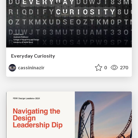
Everyday Curiosity
cassininazir
0
270