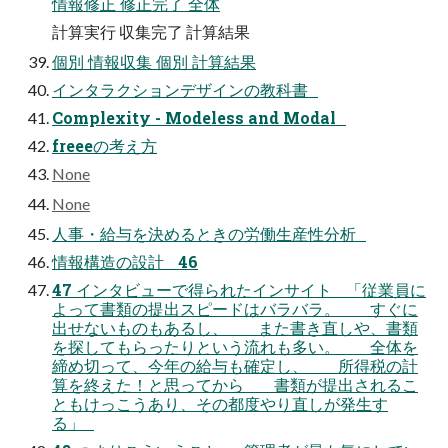
情報修正 修正完了 全体
計算実行 収集完了 計算結果
個別 情報収集 個別 計算結果
インタラクションデザインの教科書
Complexity - Modeless and Modal
freeeの考え方
None
None
人事・給与を決めるときの労働生産性分析
情報構造の設計 46
47 インタビューで得られたインサイト 「従業員に
よって書類の提出スピードはバラバラ。 すぐに
出せないものもあるし、 また書き直しや、書類
を探してもらったりという流れも多い。 全体を
締め切って、今年の給与も確定し、 所得税の計
算を終えた！と思ってから 書類が提出されるこ
ともけっこうあり、その都度やり直しが発生す
る」