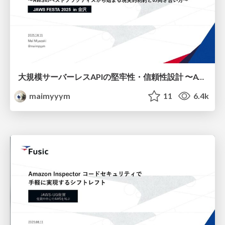
大規模サーバーレスAPIの堅牢性・信頼性設計 〜AWSのベストプラクティスから始まる現実的制約との向き合い方〜
maimyyym
11
6.4k