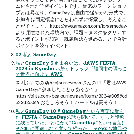
ム化された学習イベントです。従来のワーク ショッ
プとは異なり、GameDay は自由で緩やかな形式で、
参加者 は固定概念にとらわれずに探索し、考えるこ
とができます。 https://aws.amazon.com/jp/gameday/
より ⽤意された環境内で、課題＝タスクをクリアす
るとポイントが加算！ 課題解決を進めることで合計
ポイントを競うイベント
02 私とGameDay
私とGameDay 9 # 出会いは、JAWS FESTA
2023 in Kyushu お祭りトラック「福岡市の隅っこ
で世界に向けて AWS
を叫ぶ」での @beajourneyman さんのLT「君はAWS
Game Dayに参加したことがあるか？」
https://qiita.com/beajourneyman/items/3034a0059c6
e23d3d069 おもしろそう！ ハードルは⾼そう！
私とGameDay 10 # GameDayという⾔葉は覚え
た FESTAでGameDayの話を聞いて、ずっと印象
に残っていた。 とにかく”GameDay”という⾔葉は
その時に間違いなく覚えて帰った。 その後も地元や
オンラインのイベントでGameDayの話を何度か聞