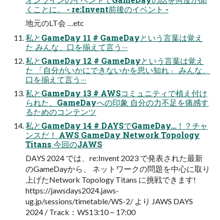
くことに。 - re:Invent前後のイベント -
地元のLT会 …etc
私とGameDay 11 # GameDayという⾔葉は覚え
た みんな、⼝を揃えて⾔う‧‧‧
私とGameDay 12 # GameDayという⾔葉は覚え
た 「⾃分がいかにできないかを思い知れ」 みんな、
⼝を揃えて⾔う‧‧‧
私とGameDay 13 # AWSコミュニティで植え付け
られた、GameDayへの印象 ⾃分の⼒不⾜を痛感す
るためのコンテンツ
私とGameDay 14 # DAYSでGameDay…！？チャ
ンスだ！ AWS GameDay Network Topology
Titans 今回のJAWS
DAYS 2024 では、re:Invent 2023 で発表された最新
のGameDayから、 ネットワークの問題を中⼼に取り
上げたNetwork Topology Titans に挑戦できます!
https://jawsdays2024.jaws-
ug.jp/sessions/timetable/WS-2/ より JAWS DAYS
2024 / Track：WS13:10 ~ 17:00