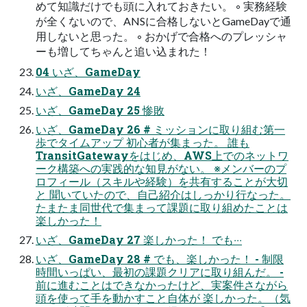
めて知識だけでも頭に⼊れておきたい。 ◦ 実務経験
が全くないので、ANSに合格しないとGameDayで通
⽤しないと思った。 ◦ おかげで合格へのプレッシャ
ーも増してちゃんと追い込まれた！
04 いざ、GameDay
いざ、GameDay 24
いざ、GameDay 25 惨敗
いざ、GameDay 26 # ミッションに取り組む第⼀
歩でタイムアップ 初⼼者が集まった。 誰も
TransitGatewayをはじめ、AWS上でのネットワ
ーク構築への実践的な知⾒がない。 ※メンバーのプ
ロフィール（スキルや経験）を共有することが⼤切
と 聞いていたので、⾃⼰紹介はしっかり⾏なった。
たまたま同世代で集まって課題に取り組めたことは
楽しかった！
いざ、GameDay 27 楽しかった！ でも‧‧‧
いざ、GameDay 28 # でも、楽しかった！ - 制限
時間いっぱい、最初の課題クリアに取り組んだ。 -
前に進むことはできなかったけど、実案件さながら
頭を使って⼿を動かすこと⾃体が 楽しかった。（気