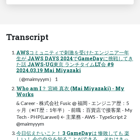
Transcript
AWSコミュニティで刺激を受けたエンジニア⼀年
⽣が JAWS DAYS 2024でGameDayに挑戦してき
た話 JAWS-UG東京 ランチタイムLT会 #9
2024.03.19 Mai Miyazaki
（@maimyyym） 1
Who am I？ 宮崎 真⾐ (Mai Miyazaki) - My
Works
& Career - 株式会社 Fusic @ 福岡 - エンジニア歴：5
ヶ⽉（※IT歴：1年半） - 前職：百貨店で接客業 - My
Tech - PHP(Laravel) ← 主業務 - AWS - TypeScript 2
@maimyyym
今⽇伝えたいこと！ 3 GameDayは 惨敗しても 楽
しい！ 今の⾃分を知ることができる。 それはきっ