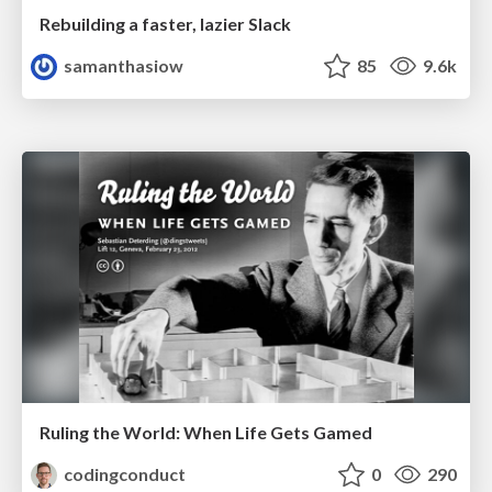
Rebuilding a faster, lazier Slack
samanthasiow
85
9.6k
Ruling the World: When Life Gets Gamed
codingconduct
0
290