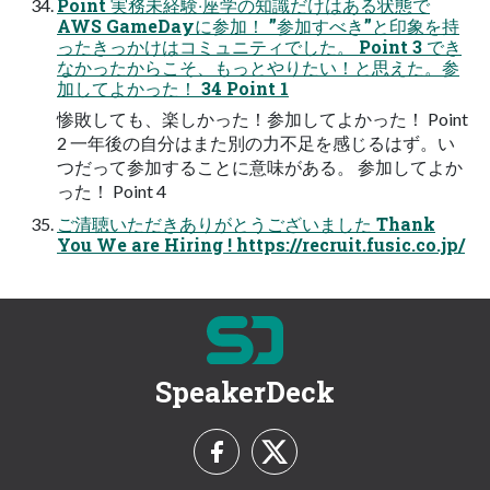
Point 実務未経験‧座学の知識だけはある状態で
AWS GameDayに参加！ ”参加すべき”と印象を持
ったきっかけはコミュニティでした。 Point 3 でき
なかったからこそ、もっとやりたい！と思えた。参
加してよかった！ 34 Point 1
惨敗しても、楽しかった！参加してよかった！ Point
2 ⼀年後の⾃分はまた別の⼒不⾜を感じるはず。い
つだって参加することに意味がある。 参加してよか
った！ Point 4
ご清聴いただきありがとうございました Thank
You We are Hiring ! https://recruit.fusic.co.jp/
SpeakerDeck