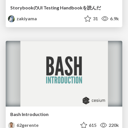
StorybookのUI Testing Handbookを読んだ
zakiyama
31
6.9k
Bash Introduction
62gerente
615
220k