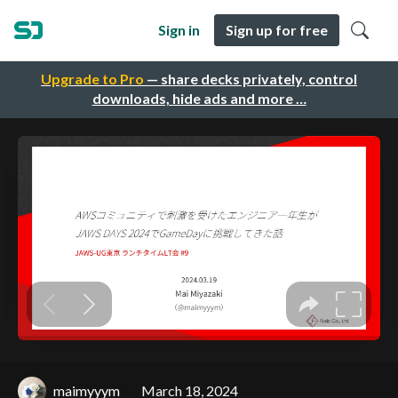
Sign in
Sign up for free
Upgrade to Pro
— share decks privately, control
downloads, hide ads and more …
maimyyym
March 18, 2024