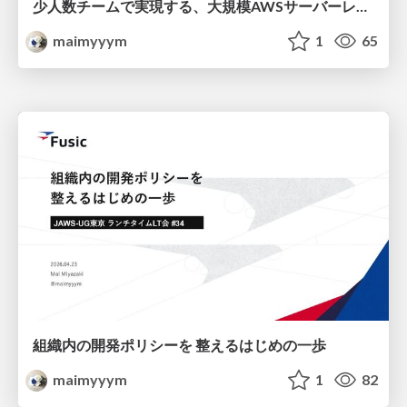
少人数チームで実現する、大規模AWSサーバーレス基盤における"揺らがない"信頼性運用
maimyyym
1
65
組織内の開発ポリシーを 整えるはじめの一歩
maimyyym
1
82