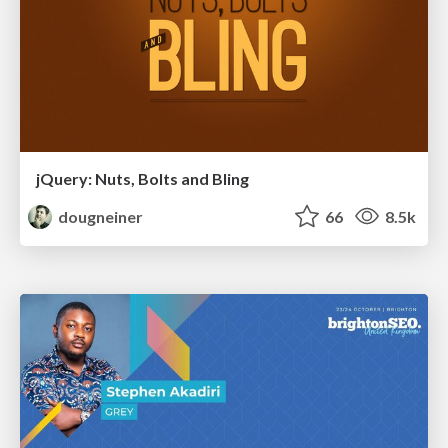
jQuery: Nuts, Bolts and Bling
dougneiner
66
8.5k