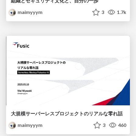
組織とセキュリティ文化と、自分の一歩
maimyyym
3
1.7k
大規模サーバーレスプロジェクトのリアルな零れ話
maimyyym
3
460