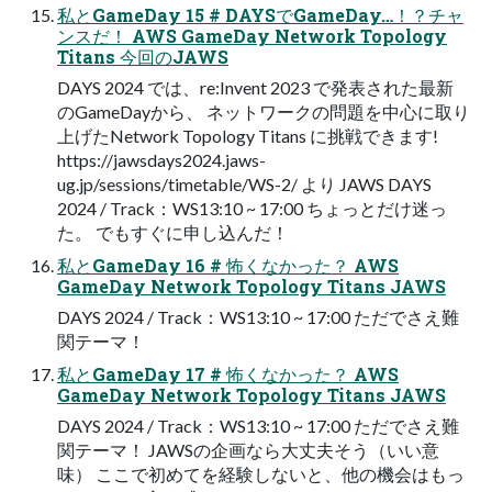
私とGameDay 15 # DAYSでGameDay…！？チャ
ンスだ！ AWS GameDay Network Topology
Titans 今回のJAWS
DAYS 2024 では、re:Invent 2023 で発表された最新
のGameDayから、 ネットワークの問題を中⼼に取り
上げたNetwork Topology Titans に挑戦できます!
https://jawsdays2024.jaws-
ug.jp/sessions/timetable/WS-2/ より JAWS DAYS
2024 / Track：WS13:10 ~ 17:00 ちょっとだけ迷っ
た。 でもすぐに申し込んだ！
私とGameDay 16 # 怖くなかった？ AWS
GameDay Network Topology Titans JAWS
DAYS 2024 / Track：WS13:10 ~ 17:00 ただでさえ難
関テーマ！
私とGameDay 17 # 怖くなかった？ AWS
GameDay Network Topology Titans JAWS
DAYS 2024 / Track：WS13:10 ~ 17:00 ただでさえ難
関テーマ！ JAWSの企画なら⼤丈夫そう（いい意
味） ここで初めてを経験しないと、他の機会はもっ