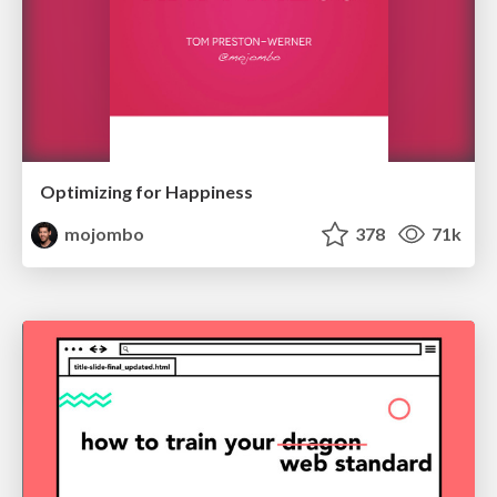
Optimizing for Happiness
mojombo
378
71k