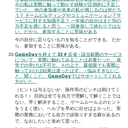
今の私は実際に触って動かす経験が圧倒的に不⾜し
ていた。 他の参加者や未来の私が感じるのは何だろ
う？ チームビルディングやコミュニケーション？サ
ービスに対する知識不⾜？ ⼀年後の⾃分はまた別の
⼒不⾜を感じると思う。 ⼀回参加して終わりではな
い。だから、参加することに意味がある
今の⾃分に⾜りないものを知ることができる。 だか
ら、参加することに意味がある。
GameDayを終えて 33 # 反省 - 該当範囲のサービス
について、実際に触れてみることは必要だった。 座
学での学びは不可⽋。その上で、最低限でも実際に
触っておけば結果は違ったはず。 - 悩みすぎないこ
と。聞くこと。 GameDayではサポートしてくれる
⽅がいた。
（ヒントは与えないが、操作等のピンチは助けてく
れる！） ⽬的は全てを⾃⼒で理解して解くことでは
ない。早く解決すること。 ゲームルール上のヒント
をうまく使い、ヘルプを早めに出せばよかった。 実
際の業務においても⾃⼒で頑張りすぎる癖があるの
で、なおしたいと改めて思った。