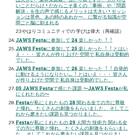
いことだらけ • だからこそ多くの「事例」や「問題
解決」を⽣の声で感じるメリットは⼤きい • セッシ
ョンは景⾊。あの時のあれか〜、に繋がる知識が空
間ごと脳に刻まれる
23 やはりコミュニティでの 学びは偉⼤（再確認）
JAWS Festaに参加して 24 楽しかった︕︕
JAWS Festaに参加して 25 楽しかった︕︕ とはい
え・・・ 皆さんが作り上げた空間で 私⾃⾝は受動的
でした。
JAWS Festaに参加して 26 楽しかった︕︕ ⾃発的
に動けるようになりたい…︕ とはいえ・・・ 皆さん
が作り上げた空間で 私⾃⾝は受動的でした。
05 JAWS Festaで感じた課題 〜JAWS Festaが私
にくれたもの〜
Festaが私にくれたもの 28 関わる全ての⽅に尊敬
と憧れ。 たくさんの刺激をもらいました。 そしてこ
れから磨きたい課題も⾒つかりました。
Festaが私にくれたもの 29 ⼈間⼒ 技術⼒ 関わる全
ての⽅に尊敬と憧れ。 たくさんの刺激をもらいまし
た。 そしてこれから磨きたい課題も⾒つかりまし