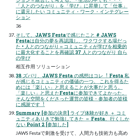
「⼈とのつながり」を「学び」に昇華して「仕事」
に還元したい コミュニティ・ワーク・インテグレー
ション
36
そして、JAWS Festaで感じたこと # JAWS
Festaは⾃分の夢を再認識し、ワクワクする場だっ
た • ⼈とのつながり＝コミュニティが学びを相乗的
に最⼤化することを再確認 37 ⼈とのつながり ⾃ら
の学び
相互作⽤ ソリューション
38 ズバリ、JAWS Festa の感想はコレ︕ Festa 私
が感じるコミュニティの価値の⼀つ。 これを得るた
めには「楽しい」と思えることが⼤事だと思う。
「楽しい」と思えたFestaに参加できてよかった。
そんな空間をくださった運営の皆様・参加者の皆様
に感謝です︕
Summary [参加の決意] ライブ体験が好き ＋ コミ
ュニティありきで勉強してきた ＝ Festa、⾏くしか
ない Point 2 [参加した]
JAWS Festaで刺激を受けて、⼈間⼒も技術⼒も⾼め