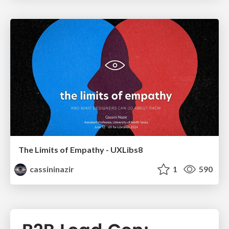
The Limits of Empathy - UXLibs8
cassininazir
1
590