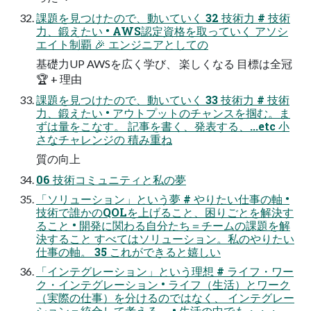
課題を⾒つけたので、動いていく 32 技術⼒ # 技術
⼒、鍛えたい • AWS認定資格を取っていく アソシ
エイト制覇 🎉 エンジニアとしての
基礎⼒UP AWSを広く学び、 楽しくなる ⽬標は全冠
🏆 + 理由
課題を⾒つけたので、動いていく 33 技術⼒ # 技術
⼒、鍛えたい • アウトプットのチャンスを掴む。ま
ずは量をこなす。 記事を書く、発表する、...etc ⼩
さなチャレンジの 積み重ね
質の向上
06 技術コミュニティと私の夢
「ソリューション」という夢 # やりたい仕事の軸 •
技術で誰かのQOLを上げること、困りごとを解決す
ること • 開発に関わる⾃分たち＝チームの課題を解
決すること すべてはソリューション。私のやりたい
仕事の軸。 35 これができると嬉しい
「インテグレーション」という理想 # ライフ・ワー
ク・インテグレーション • ライフ（⽣活）とワーク
（実際の仕事）を分けるのではなく、 インテグレー
ション＝統合して考える。 • ⽣活の中でも・・・