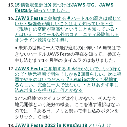
15 情報収集源はX 気づけばJAWS-UG、JAWS
Festaを 知っていました。
JAWS Festaに参加する # ハードルの⾼さは感じて
いた • 勉強会が楽しいことはよく知っている • ⽣
（現地）の空間が⾄⾼だということも知っている •
とはいえ、スクール以外のコミュニティ経験無し＋
オンライン聴講なども無し
• 未知の世界に⼀⼈で⾶び込むのは怖い 16 無視はで
きないハードル JAWS Festaの存在を知って、 参加を
申し込むまで1ヶ⽉半の タイムラグはありました。
JAWS Festaに参加する # 今⾏かないで、いつ⾏く
の︖ • 地元福岡で開催︕しかも2回⽬らしい。次に福
岡でやるのはいつだろう︖ • Fusicの⽅々も登壇す
るらしい。完全に⼀⼈ではない。 • とりあえず申し
込みボタンを押せば、何とかなる
17 "未経験"のタイミングは今しかない。 そんな今、
地元開催という絶好の機会。 ここを逃す選択はない
のでは…︖ ある⽇、ノリと勢いで申し込みボタンを
クリック。 Click!
JAWS Festa 2023 in Kyushu 18 というわけ