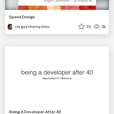
Speed Design
sergeychernyshev
33
2k
Being A Developer After 40