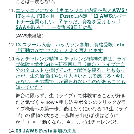
ことは⼀度もない。
エンジニアになる︕ # エンジニア内定〜私とAWS •
ITを学んで10ヶ⽉、Fusicに内定︕ 11 AWSのパー
トナー企業らしい…︖ そうだ、資格を受けよう︕
SAAを取ろう︕ ⼀次選考3⽇前の私
(AWS未経験）
12 スクール⼊会、ハッカソン参加、資格受験...etc
「⾏動⼒がすごいね」 とよく⾔われます
私とチャレンジ精神 # チャレンジ精神の源は、ライ
ブ体験 • 学⽣時代〜新卒四年⽬︓舞台・ライブに⾃
分の全コストを捧げていた • 配信を観ることもあっ
たが、⽣の価値はやはり⼤きいと肌で感じる • 今し
かない、その場でしか得られないものがあることも
知っていた •
舞台に限らず、⽣（ライブ）で体験することが好き
だと気づく ← now • 申し込みボタンのクリックがラ
イブ機会への第⼀歩、後はどうにかなる 13 ⽣（ライ
ブ）の 価値の⼤きさ ⼀歩踏み出せば 後はどうに
か︕ ＋ ＝ 「動くなら、今」 まずはチャレンジ!!
03 JAWS Festa参加の決意