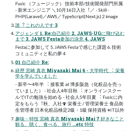
Fusic （フュージック） 技術本部/技術開発部⾨所属
- 新⽶エンジニア ＼10⽉16⽇⼊社︕／ - Skill -
PHP(Laravel)／AWS／TypeScript(Next.js) 2 image
誰︖ これの⼈です 3
アジェンダ 1. Re:⾃⼰紹介 2. JAWS-UGに⾶び込む
まで 3. JAWS Festa参加の決意 4. JAWS
Festaに参加して 5. JAWS Festaで感じた課題 6. 技術
コミュニティと私の夢 4
01 ⾃⼰紹介 Re:
経歴 宮崎 真⾐ Miyazaki Mai 6 - ⼤学時代 ︓ 栄養
学を学んでいました
- 新卒〜4年半 ︓ 接客業 at 博多阪急（化粧品を売っ
ていました） - 社会⼈4年⽬秋 ︓ オンラインスクー
ルでITの勉強を始める - 社会⼈5年⽬夏 ︓ Fusicに内
定をもらう︕秋、⼊社🍄 栄養⼠ / 管理栄養⼠ ⾷品衛
⽣管理者 ⽇本化粧品検定2級・1級 保持資格 ※IT以外
趣味・特技 宮崎 真⾐ Miyazaki Mai 7 好きなこと
観る、聴く、⾷べる、旅⾏ ...etc 特技