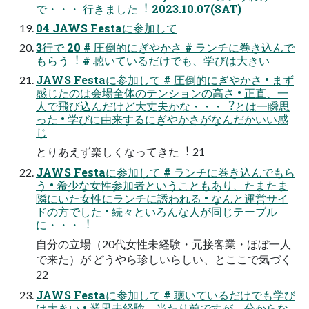
で・・・ ⾏きました︕ 2023.10.07(SAT)
04 JAWS Festaに参加して
3⾏で 20 # 圧倒的にぎやかさ # ランチに巻き込んで
もらう︕ # 聴いているだけでも、学びは⼤きい
JAWS Festaに参加して # 圧倒的にぎやかさ • まず
感じたのは会場全体のテンションの⾼さ • 正直、⼀
⼈で⾶び込んだけど⼤丈夫かな・・・︖とは⼀瞬思
った • 学びに由来するにぎやかさがなんだかいい感
じ
とりあえず楽しくなってきた︕ 21
JAWS Festaに参加して # ランチに巻き込んでもら
う • 希少な⼥性参加者ということもあり、たまたま
隣にいた⼥性にランチに誘われる • なんと運営サイ
ドの⽅でした • 続々といろんな⼈が同じテーブル
に・・・︕
⾃分の⽴場（20代⼥性未経験・元接客業・ほぼ⼀⼈
で来た）が どうやら珍しいらしい、とここで気づく
22
JAWS Festaに参加して # 聴いているだけでも学び
は⼤きい • 業界未経験。当たり前ですが、分からな