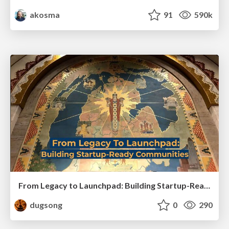
akosma
91
590k
From Legacy to Launchpad: Building Startup-Ready Communities
dugsong
0
290