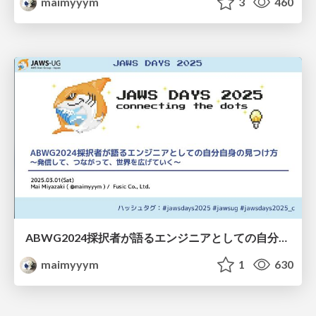
maimyyym
3
460
ABWG2024採択者が語るエンジニアとしての自分自身の見つけ方〜発信して、つながって、世界を広げていく〜
maimyyym
1
630