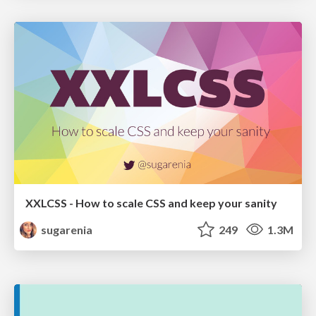
XXLCSS - How to scale CSS and keep your sanity
sugarenia
249
1.3M