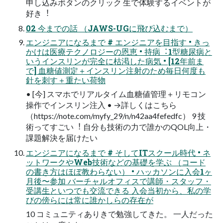
申し込みボタンのクリック ⽣で体験するイベントが
好き︕
02 今までの話 （JAWS-UGに⾶び込むまで）
エンジニアになるまで # エンジニアを⽬指す • きっ
かけは医療テクノロジーの恩恵 • 持病︓1型糖尿病と
いうインスリンが完全に枯渇した病気 • [12年前ま
で] ⾎糖値測定＋インスリン注射のため毎⽇何度も
針を刺す＋重たい荷物
• [今] スマホでリアルタイム⾎糖値管理＋リモコン
操作でインスリン注⼊ • →詳しくはこちら
（https://note.com/myfy_29/n/n42aa4fefedfc） 9 技
術ってすごい︕ ⾃分も技術の⼒で誰かのQOL向上・
課題解決を届けたい
エンジニアになるまで # そしてITスクール時代 • ネ
ットワークやWeb技術などの基礎を学ぶ （コード
の書き⽅はほぼ教わらない） • ハッカソンに⼊会1ヶ
⽉後〜参加 バーチャルオフィスで講師・スタッフ・
受講⽣といつでも交流できる ⼊会当初から、私の学
びの傍らには常に誰かしらの存在が
10 コミュニティありきで勉強してきた。 ⼀⼈だった