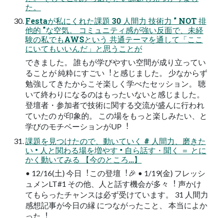
た。
Festaが私にくれた課題 30 ⼈間⼒ 技術⼒ " NOT 排
他的 "な空気。 コミュニティ感が強い反⾯で、未経
験の私でもAWSという 共通テーマを通して「ここ
にいてもいいんだ」と思うことが
できました。 誰もが学びやすい空間が成り⽴ってい
ることが 純粋にすごい︕と感じました。 少なからず
勉強してきたからこそ楽しく学べたセッション。 聴
いて終わりになるのはもったいないと感じました。
登壇者・参加者で技術に関する交流が盛んに⾏われ
ていたの が印象的。 この場をもっと楽しみたい、と
学びのモチベーションがUP︕
課題を⾒つけたので、動いていく # ⼈間⼒、磨きた
い • ⼈と関わる場を増やす • ⾃ら話す・聞く ＝ とに
かく動いてみる 【今のところ…】
• 12/16(⼟) 今⽇︕この登壇︕🎉 • 1/19(⾦) フレッシ
ュメンLT#1 その他、⼈と話す機会が多々︕ 声かけ
てもらったチャンスは必ず受けています。 31 ⼈間⼒
感想記事が今⽇の縁 につながったこと、 本当によか
った︕