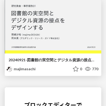
20240921-図書館の実空間とデジタル資源の接点をデザインする-dtk55-Designing-the-interface-between-the-library's-physical-space-and-digital-resources
majimasachi
0
770