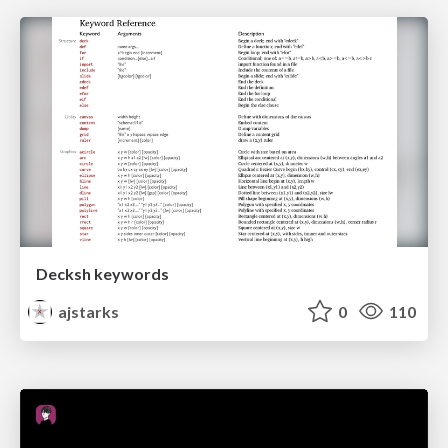
Decksh keywords
ajstarks
0
110