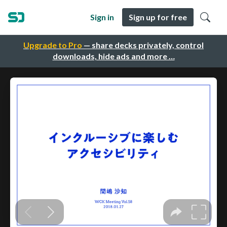
Sign in
Sign up for free
Upgrade to Pro
— share decks privately, control
downloads, hide ads and more …