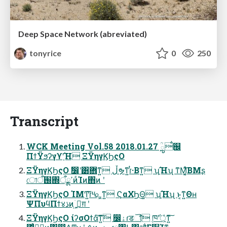
Deep Space Network (abreviated)
tonyrice
0
250
Transcript
WCK Meeting Vol.58 2018.01.27 ؒౢࠫ஌
ΠϯΫϧʔγϒʹָ͠Ή ΞΫηγϏϦςΟ
ΞΫηγϏϦςΟ ࣗ෼ʹ͸ؔ܎ͳ͍ ڵຯͳ͍ɾͭ·Βͳ͍ ʮָ͠Ήʯ ͳΜ͚͔ͯ͠ΒΜʂ
ো֐ऀ΍ߴྸऀͷͨΊͷ΋ͷ ʹ
ΞΫηγϏϦςΟ ΊΜͲ͍͘͞ɾ༥௨͕͖͔ͳ͍ ϚαΧϦ͜Θ͍ ʮָ͠Ήʯ ͱ͔ͳ͍Θʜ
ΨΠυϥΠϯ४ڌͷ͍ۤࢥ͍ग़ ʹ
ΞΫηγϏϦςΟ ίʔσΟϯά͠ͳ͍͠ ෼ۀɾडୗͩ͠ ཁ݅ʹ্͕ͬͯͳ͍͠