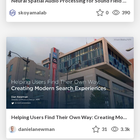
Neural Spatial Audio Processing for Sound Field Analysis and Control
skoyamalab
0
390
Helping Users Find Their Own Way: Creating Modern Search Experiences
danielanewman
31
3.3k