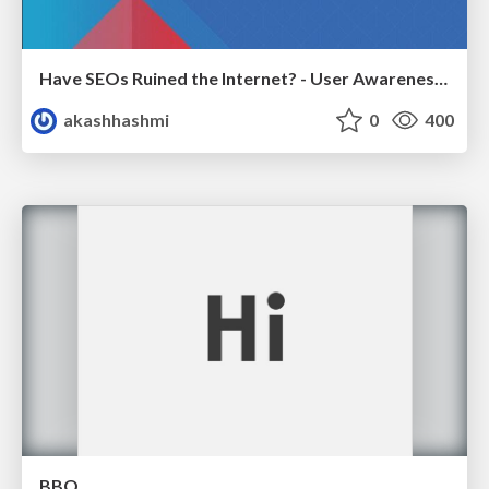
Have SEOs Ruined the Internet? - User Awareness of SEO in 2025
akashhashmi
0
400
BBQ