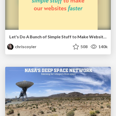
Let's Do A Bunch of Simple Stuff to Make Websites Faster
chriscoyier
508
140k