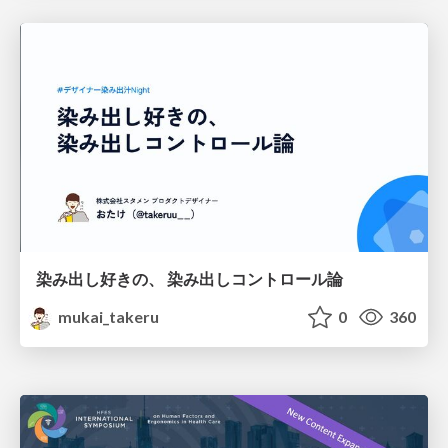
染み出し好きの、 染み出しコントロール論
mukai_takeru
0
360