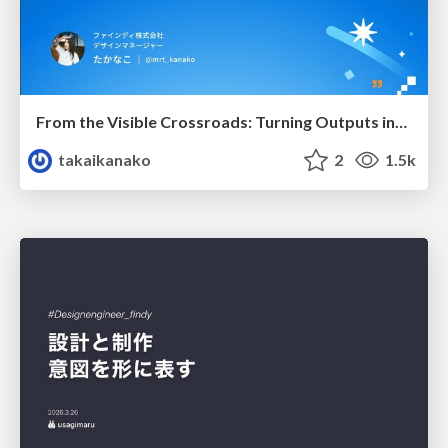
From the Visible Crossroads: Turning Outputs into Outcomes
takaikanako
2
1.5k