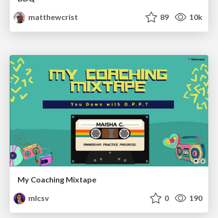
matthewcrist
89
10k
My Coaching Mixtape
mlcsv
0
190