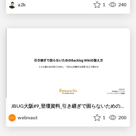
a2k
1
240
JBUG大阪#9_登壇資料_引き継ぎで困らないためのBacklogWikiの整え方_ミスと属人化を防ぐために、 “次の人が動ける状態”をどう残すか
webnaut
1
200