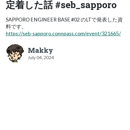
定着した話 #seb_sapporo
SAPPORO ENGINEER BASE #02 のLTで発表した資
料です。
https://seb-sapporo.connpass.com/event/321665/
Makky
July 04, 2024