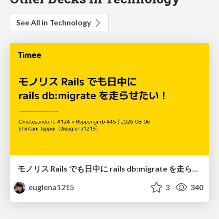
See All in Technology
モノリス Rails でも日中に rails db:migrate を走らせたい！ / Daytime rails db:migrate on Monolithic Rails!
euglena1215
3
340