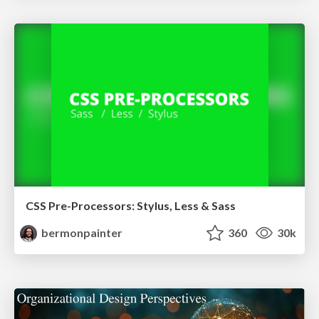
CSS Pre-Processors: Stylus, Less & Sass
bermonpainter
360
30k