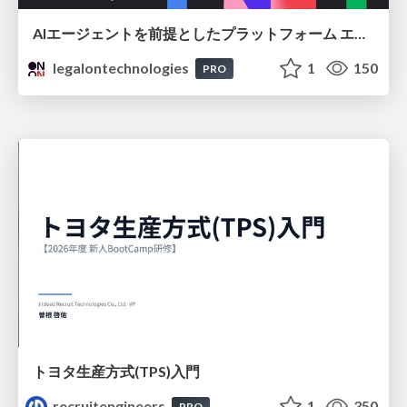
AIエージェントを前提としたプラットフォーム エンジニアリング：GKEで作るAgent-Ready Golden Path
legalontechnologies
1
150
PRO
トヨタ⽣産⽅式(TPS)⼊⾨
recruitengineers
1
350
PRO