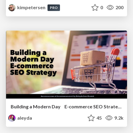
kimpetersen
0
200
PRO
Building a Modern Day E-commerce SEO Strategy
aleyda
45
9.2k