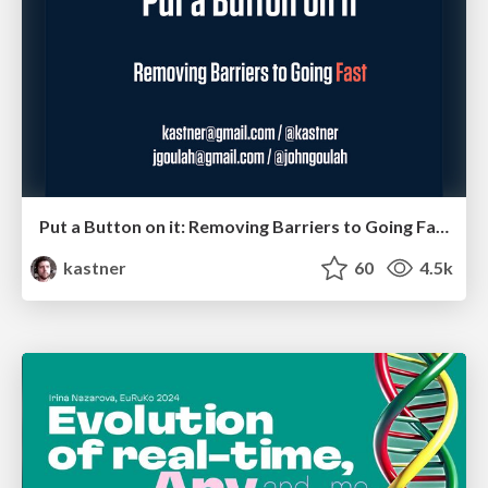
Put a Button on it: Removing Barriers to Going Fast.
kastner
60
4.5k