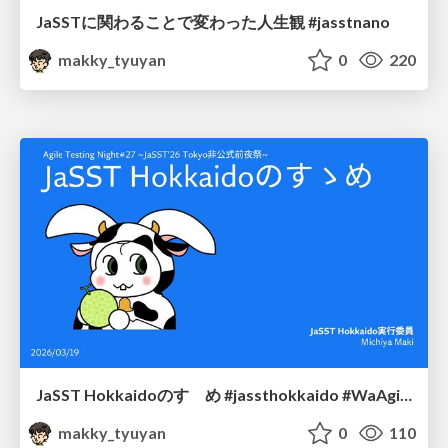
JaSSTに関わることで変わった人生観 #jasstnano
makky_tyuyan
0
220
JaSST Hokkaidoのすゝめ #jassthokkaido #WaAgileTesting
makky_tyuyan
0
110