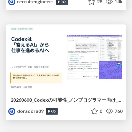
recruitengineers
28
14k
PRO
20260608_Codexの可能性_ノンプログラマー向け_大城追記
doradora09
0
760
PRO