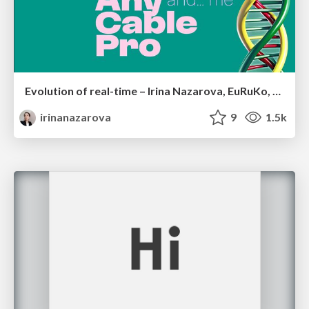
Evolution of real-time – Irina Nazarova, EuRuKo, 2024
irinanazarova
9
1.5k