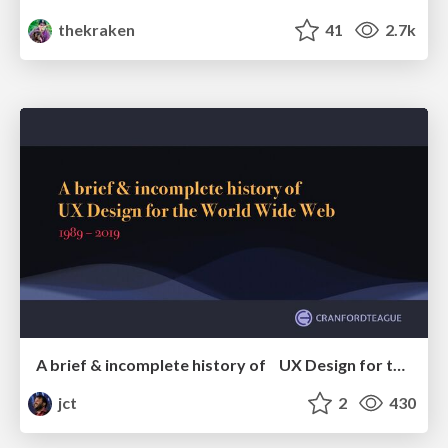
thekraken
41
2.7k
A brief & incomplete history of UX Design for the World Wide Web: 1989–2019
jct
2
430