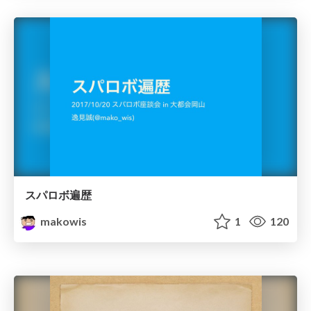
スパロボ遍歴
makowis
1
120