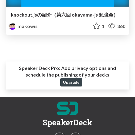
knockout.jsの紹介（第六回 okayama-js 勉強会）
makowis
1
360
Speaker Deck Pro:
Add privacy options and
schedule the publishing of your decks
Upgrade
SpeakerDeck