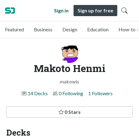
Sign in
Sign up for free
Featured
Business
Design
Education
How-to &
Makoto Henmi
makowis
14 Decks
0 Following
1 Followers
0 Stars
Decks