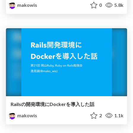
makowis
0
5.8k
Railsの開発環境にDockerを導入した話
makowis
2
1.1k