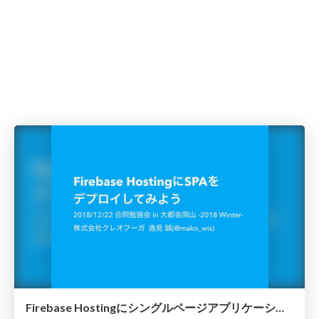
Firebase Hostingにシングルページアプリケーションをデプロイしてみよう #gbdaitokai