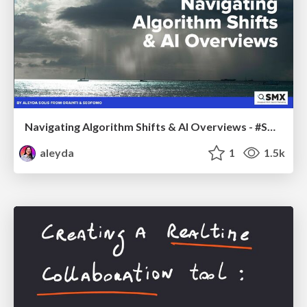
Navigating Algorithm Shifts & AI Overviews - #SMXNext
aleyda
1
1.5k