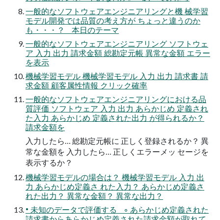
一般的なソフトウェアエンジニアリングと機 械学習
モデル開発では品質の考え方が ちょっと違うのか
も・・・？ 本日のテーマ
一般的なソフトウェアエンジニアリング ソフトウェ
ア 入力 出力 請求金額 総勘定元帳 異常な金額 エラー
を表示
機械学習モデル 機械学習モデル 入力 出力 請求書 請
求金額 顧客属性情報 クリック確率
一般的なソフトウェアエンジニアリングにおける品
質評価 ソフトウェア 入力 出力 あらかじめ 定義され
た入力 あらかじめ 定義された出力 が得られるか？
請求金額を
入力したら… 総勘定元帳に 正しく登録されるか？ 異
常な金額を 入力したら… 正しくエラーメッ セージを
表示するか？
機械学習モデルの場合は？ 機械学習モデル 入力 出
力 あらかじめ定義さ れた入力？ あらかじめ定義さ
れた出力？ 異常な金額？ 異常な出力？
• 未知のデータで評価する ◦ あらかじめ定義された
請求書からあらかじめ定義された請求金額が取れて