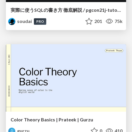
実際に使うSQLの書き方 徹底解説 / pgcon21j-tutorial
soudai
201
75k
PRO
Color Theory Basics | Prateek | Gurzu
gurzu
0
410