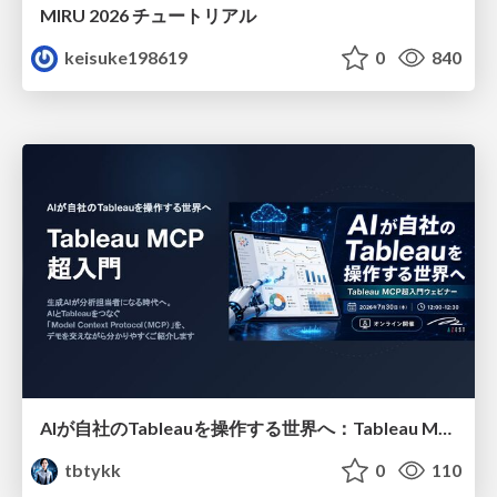
MIRU 2026 チュートリアル
keisuke198619
0
840
AIが自社のTableauを操作する世界へ：Tableau MCP超入門
tbtykk
0
110