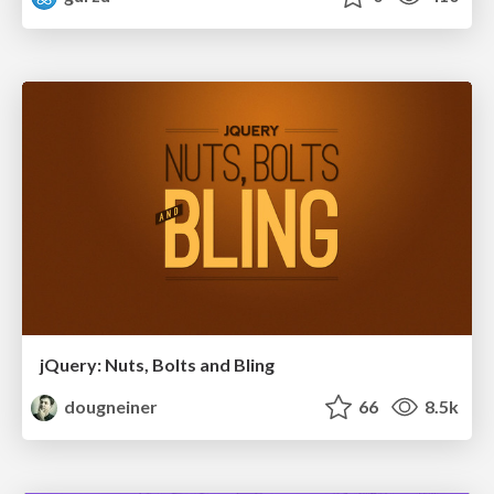
jQuery: Nuts, Bolts and Bling
dougneiner
66
8.5k