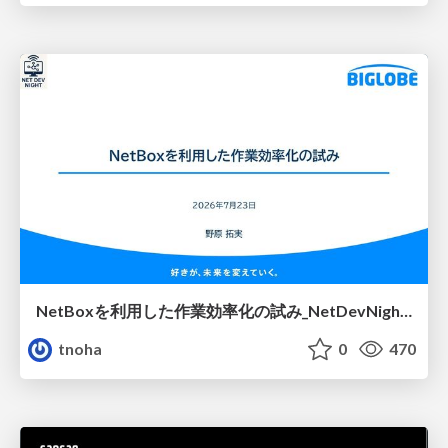
NetBoxを利用した作業効率化の試み_NetDevNight4
tnoha
0
470