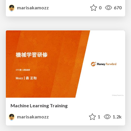
marisakamozz
0
670
Machine Learning Training
marisakamozz
1
1.2k