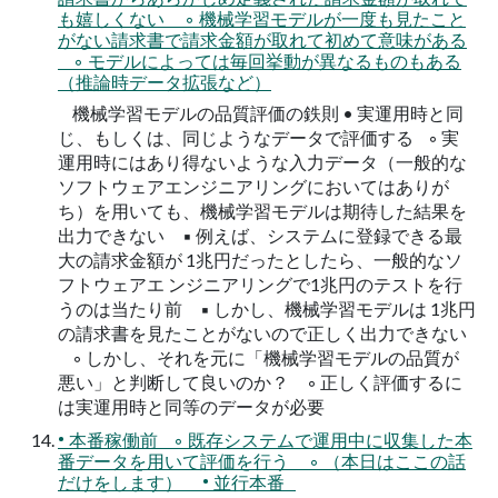
も嬉しくない ◦ 機械学習モデルが一度も見たこと
がない請求書で請求金額が取れて初めて意味がある
◦ モデルによっては毎回挙動が異なるものもある
（推論時データ拡張など）
機械学習モデルの品質評価の鉄則 • 実運用時と同
じ、もしくは、同じようなデータで評価する ◦ 実
運用時にはあり得ないような入力データ（一般的な
ソフトウェアエンジニアリングにおいてはありが
ち）を用いても、機械学習モデルは期待した結果を
出力できない ▪ 例えば、システムに登録できる最
大の請求金額が 1兆円だったとしたら、一般的なソ
フトウェアエ ンジニアリングで1兆円のテストを行
うのは当たり前 ▪ しかし、機械学習モデルは 1兆円
の請求書を見たことがないので正しく出力できない
◦ しかし、それを元に「機械学習モデルの品質が
悪い」と判断して良いのか？ ◦ 正しく評価するに
は実運用時と同等のデータが必要
• 本番稼働前 ◦ 既存システムで運用中に収集した本
番データを用いて評価を行う ◦ （本日はここの話
だけをします） • 並行本番