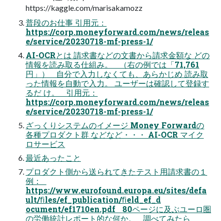
https://kaggle.com/marisakamozz
普段のお仕事 引用元：
https://corp.moneyforward.com/news/releas
e/service/20230718-mf-press-1/
AI-OCRとは 請求書などの文書から請求金額な どの
情報を読み取る仕組み。 （右の例では「71,761
円」） 自分で入力しなくても、あらかじめ 読み取
った情報を自動で入力。 ユーザーは確認して登録す
るだ け。 引用元：
https://corp.moneyforward.com/news/releas
e/service/20230718-mf-press-1/
ざっくりシステムのイメージ Money Forwardの
各種プロダクト群 などなど・・・ AI-OCR マイク
ロサービス
最近あったこと
プロダクト側から送られてきたテスト用請求書の１
例：
https://www.eurofound.europa.eu/sites/defa
ult/ﬁles/ef_publication/ﬁeld_ef_d
ocument/ef1710en.pdf 80ページに及ぶユーロ圏
の労働統計レポート的な何か。 調べてみたら