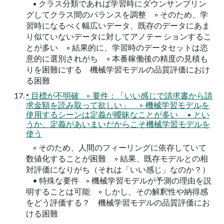
▪ クラス分類であれば学習時にダウンサンプリン
グしてクラス間のバランスを調整 ◦ そのため、学
習時になるべく幅広いデータ、既存のデータにあま
り似ていないデータに対してアノテー ションするこ
とが多い ◦ 結果的に、学習時のデータセットは恣
意的に選別されがち ◦ 本番稼働後の精度の見積も
りを困難にする 機械学習モデルの品質評価におけ
る困難
• 目標が不明確 ◦ 要件：「いい感じで請求書から請
求金額を読み取って欲しい」 ◦ 機械学習モデルを
使用するシーンは定義が曖昧なことが多い ▪ とい
うか、定義があいまいだからこそ機械学習モデルを
使う
◦ そのため、人間のフィーリングに依存していて
数値化することが困難 ◦ 結果、既存モデルとの相
対評価になりがち（それは「いい感じ」なのか？）
• 特殊な要件 ◦ 機械学習モデルが予測の理由を説
明することは可能 ◦ しかし、その解釈性や納得感
をどう評価する？ 機械学習モデルの品質評価にお
ける困難