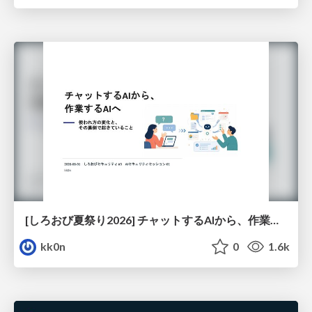
[しろおび夏祭り2026] チャットするAIから、作業するAIへ - 使われ方の変化と、その裏側で起きていること
kk0n
0
1.6k