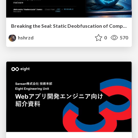
Breaking the Seal: Static Deobfuscation of Compiled V8 JavaScript Bytecode Malware
hshrzd
0
570