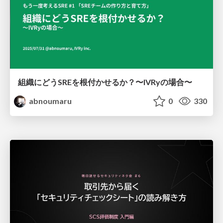
組織にどうSREを根付かせるか？〜IVRyの場合〜
abnoumaru
0
330