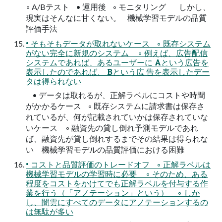
◦ A/Bテスト • 運用後 ◦ モニタリング しかし、
現実はそんなに甘くない。 機械学習モデルの品質
評価手法
• そもそもデータが取れないケース ◦ 既存システム
がない完全に新規のシステム ◦ 例えば、広告配信
システムであれば、あるユーザーに Aという広告を
表示したのであれば、 Bという広 告を表示したデー
タは得られない
• データは取れるが、正解ラベルにコストや時間
がかかるケース ◦ 既存システムに請求書は保存さ
れているが、何が記載されていかは保存されていな
いケース ◦ 融資先の貸し倒れ予測モデルであれ
ば、融資先が貸し倒れするまでその結果は得られな
い 機械学習モデルの品質評価における困難
• コストと品質評価のトレードオフ ◦ 正解ラベルは
機械学習モデルの学習時に必要 ◦ そのため、ある
程度をコストをかけてでも正解ラベルを付与する作
業を行う（「アノテーション」という） ◦ しか
し、闇雲にすべてのデータにアノテーションするの
は無駄が多い