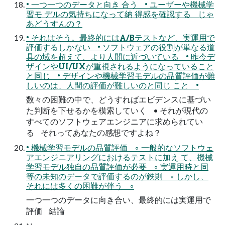
• 一つ一つのデータと向き 合う • ユーザーや機械学
習モ デルの気持ちになって納 得感を確認する じゃ
あどうすんの？
• それはそう。最終的にはA/Bテストなど、実運用で
評価するしかない • ソフトウェアの役割が単なる道
具の域を超えて、より人間に近づいている • 昨今デ
ザインやUI/UXが重視されるようになっていること
と同じ • デザインや機械学習モデルの品質評価が難
しいのは、人間の評価が難しいのと同じ こと •
数々の困難の中で、どうすればエビデンスに基づい
た判断を下せるかを模索していく • それが現代の
すべてのソフトウェアエンジニアに求められてい
る それってあなたの感想ですよね？
• 機械学習モデルの品質評価 ◦ 一般的なソフトウェ
アエンジニアリングにおけるテストに加え て、機械
学習モデル独自の品質評価が必要 ◦ 実運用時と同
等の未知のデータで評価するのが鉄則 ◦ しかし、
それには多くの困難が伴う ◦
一つ一つのデータに向き合い、最終的には実運用で
評価 結論