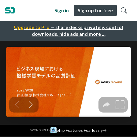
Sign in
Sign up for free
Upgrade to Pro
— share decks privately, control
downloads, hide ads and more …
·
Ship Features Fearlessly
→
SPONSORED