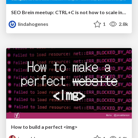
SEO Brein meetup: CTRL+C is not how to scale international SEO
lindahogenes
1
2.8k
How to build a perfect <img>