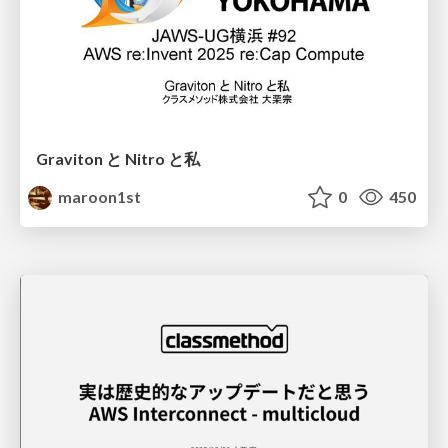
Graviton と Nitro と私
maroon1st
0
450