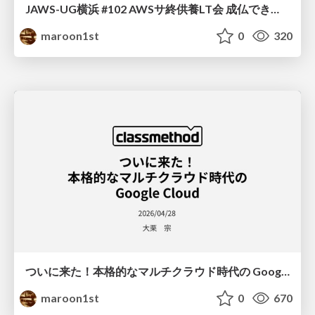
JAWS-UG横浜 #102 AWSサ終供養LT会 成仏できない AWS サービスたち 〜本日、三体供養します〜
maroon1st
0
320
ついに来た！本格的なマルチクラウド時代の Google Cloud
maroon1st
0
670