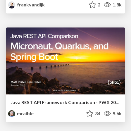
frankvandijk
2
1.8k
Java REST API Framework Comparison - PWX 2021
mraible
34
9.6k