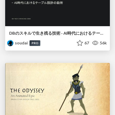
DBのスキルで生き残る技術 - AI時代におけるテーブル設計の勘所
soudai
67
56k
PRO