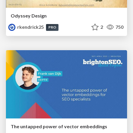
Odyssey Design
rkendrick25
2
750
PRO
The untapped power of vector embeddings