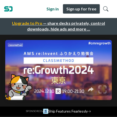
Sign in
Sign up for free
Upgrade to Pro
— share decks privately, control
downloads, hide ads and more …
·
Ship Features Fearlessly
→
SPONSORED