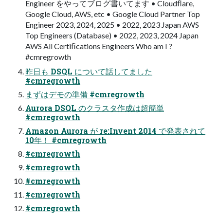
Engineer をやってブログ書いてます • Cloudﬂare,
Google Cloud, AWS, etc • Google Cloud Partner Top
Engineer 2023, 2024, 2025 • 2022, 2023 Japan AWS
Top Engineers (Database) • 2022, 2023, 2024 Japan
AWS All Certiﬁcations Engineers Who am I ?
#cmregrowth
昨⽇も DSQL について話してました
#cmregrowth
まずはデモの準備 #cmregrowth
Aurora DSQL のクラスタ作成は超簡単
#cmregrowth
Amazon Aurora が re:Invent 2014 で発表されて
10年！ #cmregrowth
#cmregrowth
#cmregrowth
#cmregrowth
#cmregrowth
#cmregrowth