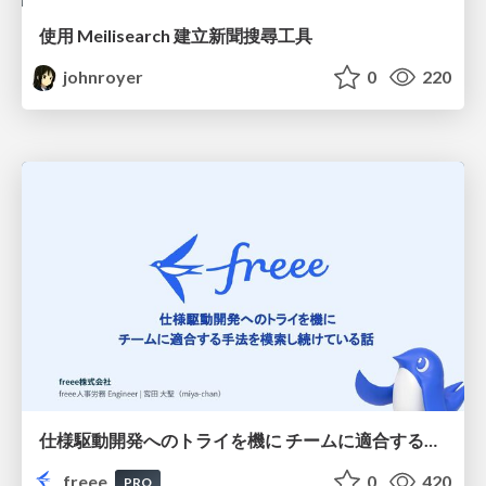
使用 Meilisearch 建立新聞搜尋工具
johnroyer
0
220
仕様駆動開発へのトライを機に チームに適合する手法を模索し続けている話
freee
0
420
PRO