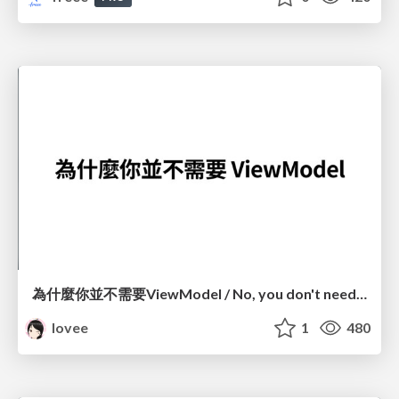
為什麼你並不需要ViewModel / No, you don't need a ViewModel
lovee
1
480