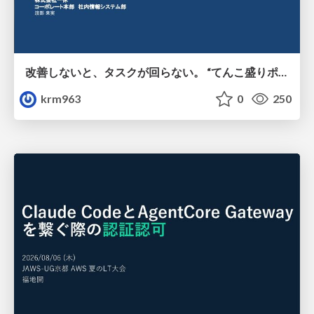
改善しないと、タスクが回らない。 “てんこ盛りポジション” を引き継いだ情シスの、入社3ヶ月の業務改善録
krm963
0
250