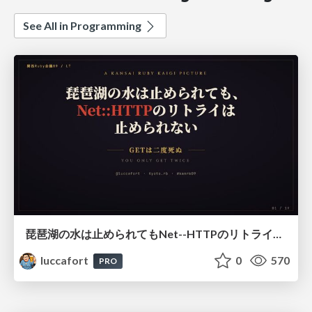
See All in Programming
琵琶湖の水は止められてもNet--HTTPのリトライは止められない / You might be able to stop the water flow of Lake Biwa but you can't stop Net::HTTP retries
luccafort
0
570
PRO