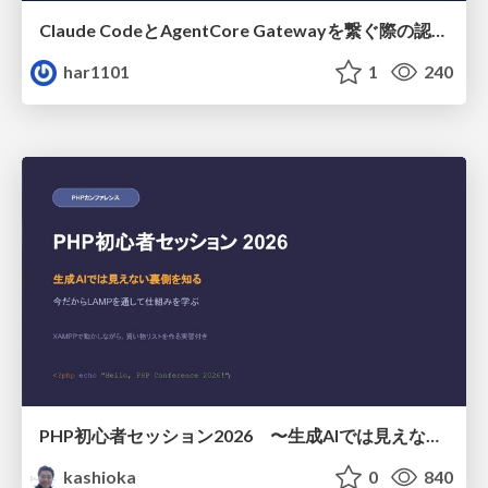
Claude CodeとAgentCore Gatewayを繋ぐ際の認証認可 / Authentication and authorization when connecting Claude Code with AgentCore Gateway
har1101
1
240
PHP初心者セッション2026 〜生成AIでは見えない裏側を知る：今だからLAMPを通して仕組みを学ぶ〜
kashioka
0
840