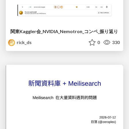
関東Kaggler会_NVIDIA_Nemotron_コンペ_振り返り
rick_ds
0
330