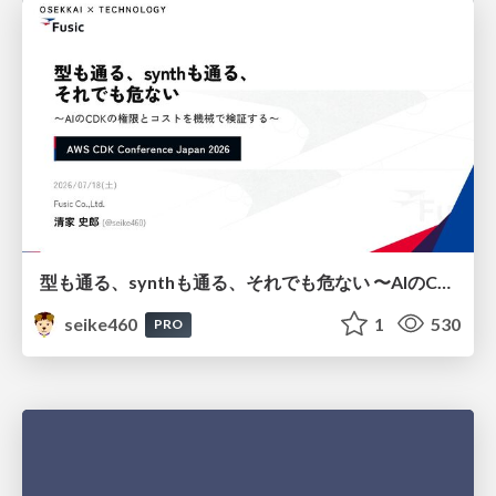
型も通る、synthも通る、それでも危ない 〜AIのCDKの権限とコストを機械で検証する〜 / It Passes Type Checks, It Passes Synth Checks, but It’s Still Risky — Automatically Verifying Permissions and Costs in AI’s CDK —
seike460
1
530
PRO