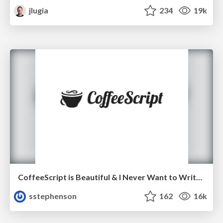
jlugia
234
19k
CoffeeScript is Beautiful & I Never Want to Write Plain JavaScript Again
sstephenson
162
16k