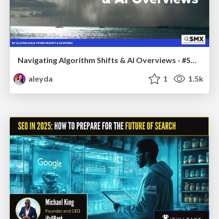
Navigating Algorithm Shifts & AI Overviews - #SMXNext
aleyda
1
1.5k