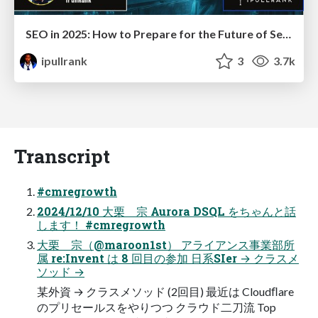
SEO in 2025: How to Prepare for the Future of Search
ipullrank
3
3.7k
Transcript
#cmregrowth
2024/12/10 ⼤栗 宗 Aurora DSQL をちゃんと話
します！ #cmregrowth
⼤栗 宗（@maroon1st） アライアンス事業部所
属 re:Invent は 8 回⽬の参加 ⽇系SIer → クラスメ
ソッド →
某外資 → クラスメソッド (2回⽬) 最近は Cloudﬂare
のプリセールスをやりつつ クラウド⼆⼑流 Top