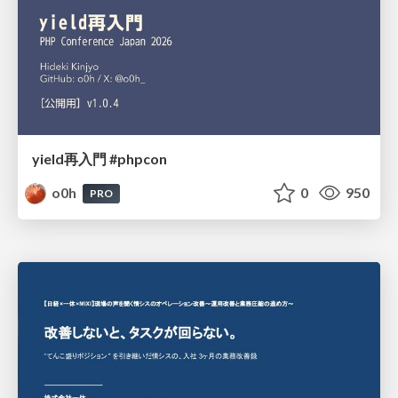
yield再入門 #phpcon
o0h
0
950
PRO