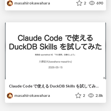
masahirokawahara
2
690
Claude Code で使える DuckDB Skills を試してみた / DuckDB Skills and Claude Code
masahirokawahara
2
2.8k