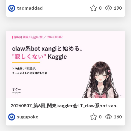
tadmaddad
0
190
20260807_第6回_関東kaggler会LT_claw系bot xangiと始める、"寂しくない" kaggle
sugupoko
0
160