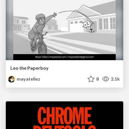
Leo the Paperboy
mayatellez
8
2.1k