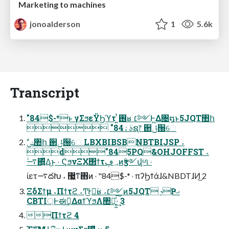
Marketing to machines
jonoalderson
1
5.6k
Transcript
"84$-*ͱ γΣϧεΫϦϓτ ͍ͭ࢖͏ʁ ׆༻Ͱ͖Δ৔໘ͱ5JQT঺հ
 "84ࣄۀຊ෦ ઒ݪ੐େ
d"845PQ&OHJOFFST ˔
࠷ۙ΍͍ͬͯΔ͜ͱ ˓ ϚϧνΞΧ΢ϯτ؀ڥͷӡ༻վળ ˓
ίετ࠷దԽ ˔ ޷͖ͳ΋ͷ ˓ "84$-* ˓ πʔϦϯάɺ&NBDTɺͶ͜ 2
ΞδΣϯμ ˔Πϯτϩ ˔Ͳ͜Ͱً͘ʁ ˔׆༻ͷ5JQT ˞Ҏޙ
CBTI্Ͱಈ࡞͢ΔαϯϓϧΛ঺հ͍͖ͯ͠·͢ 3
Πϯτϩ 4