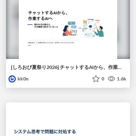
[しろおび夏祭り2026] チャットするAIから、作業するAIへ - 使われ方の変化と、その裏側で起きていること
kk0n
0
1.6k