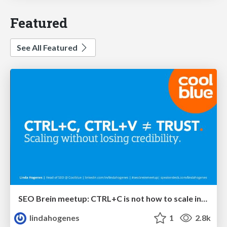
Featured
See All Featured
SEO Brein meetup: CTRL+C is not how to scale international SEO
lindahogenes
1
2.8k