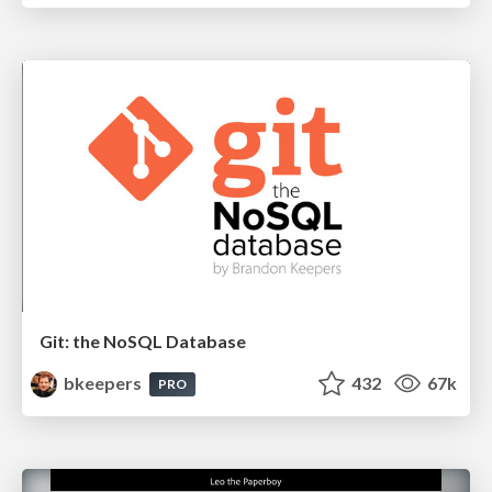
Git: the NoSQL Database
bkeepers
432
67k
PRO