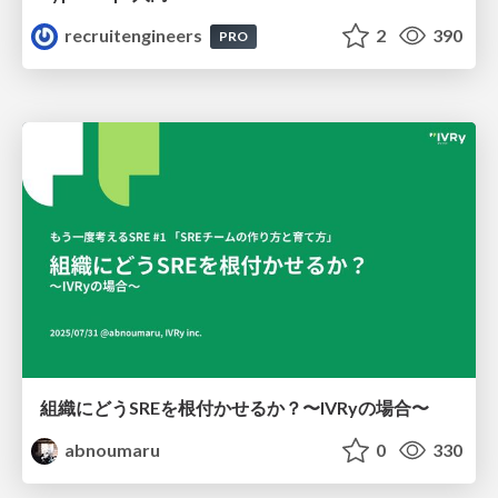
recruitengineers
2
390
PRO
組織にどうSREを根付かせるか？〜IVRyの場合〜
abnoumaru
0
330