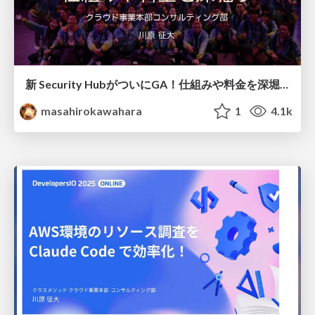
新 Security HubがついにGA！仕組みや料金を深堀り #AWSreInvent #regrowth / AWS Security Hub Advanced GA
masahirokawahara
1
4.1k