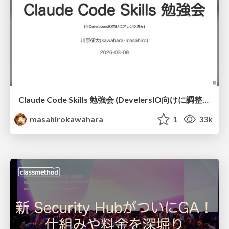
Claude Code Skills 勉強会 (DevelersIO向けに調整済み) / claude code skills for devio
masahirokawahara
1
33k