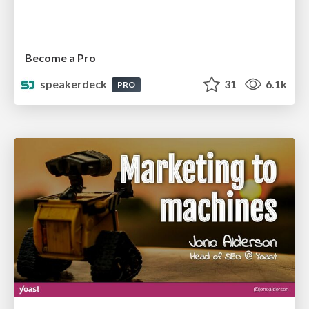
Become a Pro
speakerdeck
31
6.1k
PRO