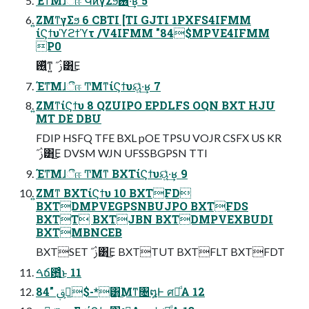
Έͳ͞Μɺීஈ ԿͷγΣϧ࢖ͬͯ·͢ʁ 5
͍ΖΜͳγΣϧ 6 CBTI [TI GJTI 1PXFS4IFMM
ίϚϯυϓϩϯϓτ /V4IFMM "84$MPVE4IFMM
P0
࢖͍ͬͯͳ͍ ˝ࢲ͸͜Ε
Έͳ͞Μɺීஈ ͲΜͳίϚϯυୟ͍ͯ·͢ʁ 7
͍ΖΜͳίϚϯυ 8 QZUIPO EPDLFS OQN BXT HJU
MT DE DBU
FDIP HSFQ TFE BXL pOE TPSU VOJR CSFX US KR
˝ࢲ͸͜Ε DVSM WJN UFSSBGPSN TTI
Έͳ͞Μɺීஈ ͲΜͳ BXTίϚϯυୟ͍ͯ·͢ʁ 9
͍ΖΜͳ BXTίϚϯυ 10 BXTFD
BXTDMPVEGPSNBUJPO BXTFDS
BXTT BXTJBN BXTDMPVEXBUDI
BXTMBNCEB
BXTSET ˝ࢲ͸͜Ε BXTTUT BXTFLT BXTFDT
ࠓճ఻͍͑ͨ͜ͱ 11
ࢲ͕ࢥ͏ "84$-*͸͜Μͳ৔໘Ͱ ศརͩΑ 12