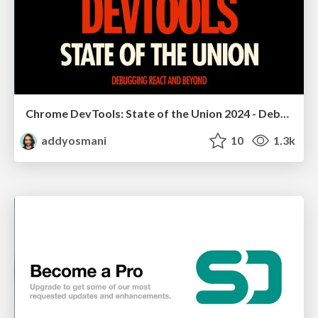
Chrome DevTools: State of the Union 2024 - Debugging React & Beyond
addyosmani
10
1.3k