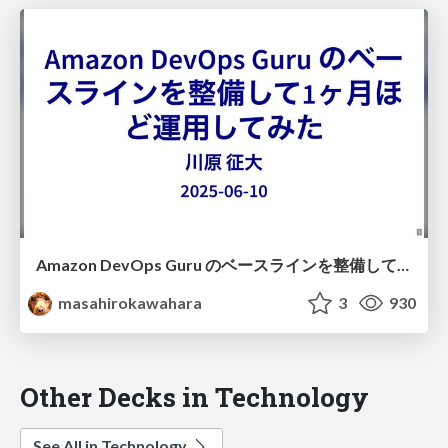
Amazon DevOps Guru のベースラインを整備して1ヶ月ほど運用してみた #jawsug_asa / Amazon DevOps Guru trial
masahirokawahara
3
930
Other Decks in Technology
See All in Technology