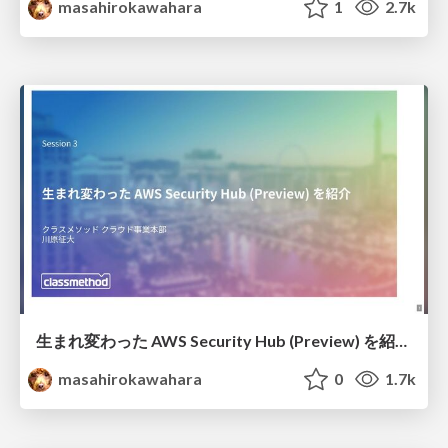
masahirokawahara
1
2.7k
生まれ変わった AWS Security Hub (Preview) を紹介 #reInforce_osaka / reInforce New Security Hub
masahirokawahara
0
1.7k