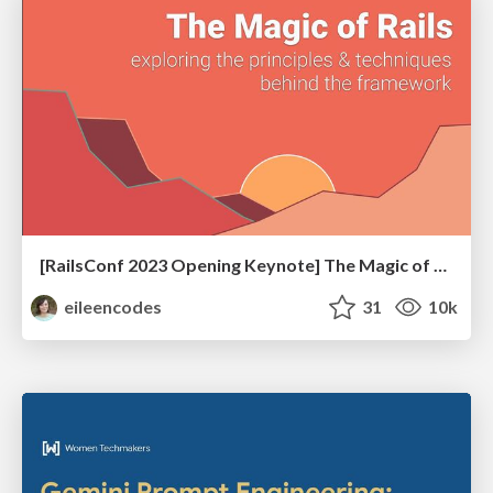
[RailsConf 2023 Opening Keynote] The Magic of Rails
eileencodes
31
10k