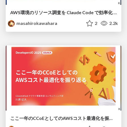
AWS環境のリソース調査を Claude Code で効率化 / aws investigate with cc devio2025
masahirokawahara
2
2.2k
ここ一年のCCoEとしてのAWSコスト最適化を振り返る / CCoE AWS Cost Optimization devio2025