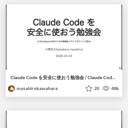
Claude Code を安全に使おう勉強会 / Claude Code Security Basics
masahirokawahara
20
48k