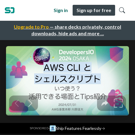
Sign in
Sign up for free
Upgrade to Pro
— share decks privately, control
downloads, hide ads and more …
·
Ship Features Fearlessly
→
SPONSORED