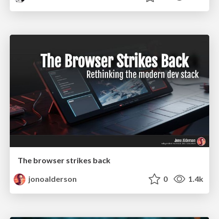
The browser strikes back
jonoalderson
0
1.4k