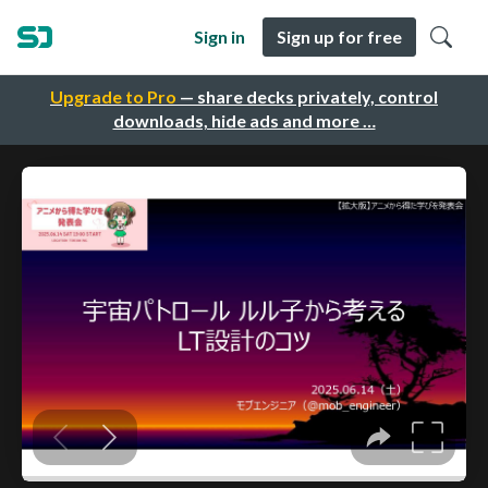
Sign in
Sign up for free
Upgrade to Pro
— share decks privately, control
downloads, hide ads and more …