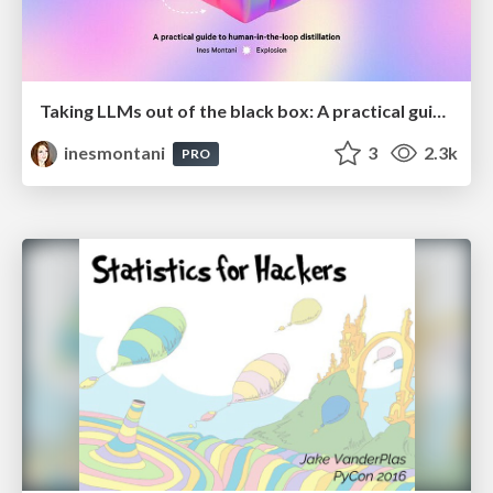
Taking LLMs out of the black box: A practical guide to human-in-the-loop distillation
inesmontani
3
2.3k
PRO