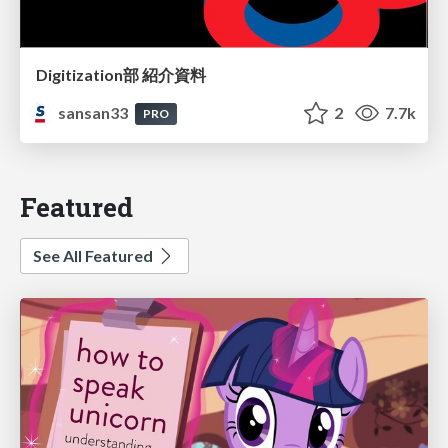
Digitization部 紹介資料
sansan33
2
7.7k
PRO
Featured
See All Featured