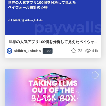
世界の人気アプリ100個を分析して見えたペイウォール設計の心得
akihiro_kokubo
72
41k
PRO