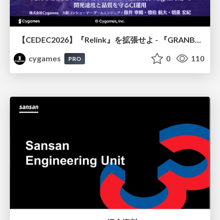
【CEDEC2026】『Relink』を拡張せよ - 『GRANBLUE FANTASY: Relink - Endless Ragnarok』の開発速度と品質を守るCI運用
cygames
0
110
PRO