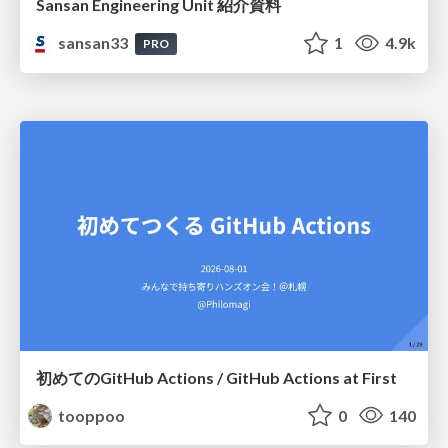
Sansan Engineering Unit 紹介資料
sansan33
1
4.9k
PRO
初めてのGitHub Actions / GitHub Actions at First
tooppoo
0
140