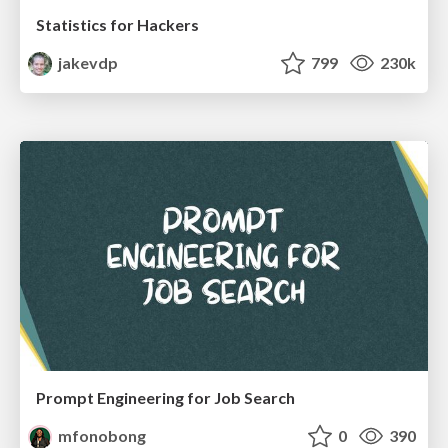
Statistics for Hackers
jakevdp
799
230k
Prompt Engineering for Job Search
mfonobong
0
390