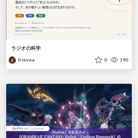
ラジオの科学
frievea
0
190