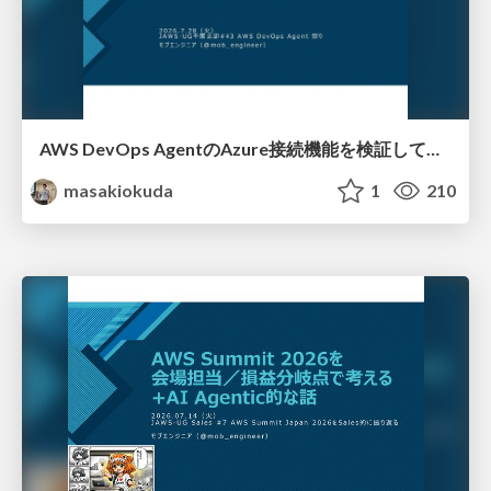
AWS DevOps AgentのAzure接続機能を検証して見えた活用法／Use Cases Verified for the AWS DevOps Agent's Azure Connectivity Feature
masakiokuda
1
210