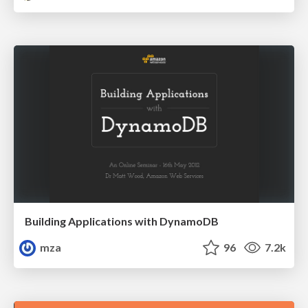
Building Applications with DynamoDB
mza
96
7.2k