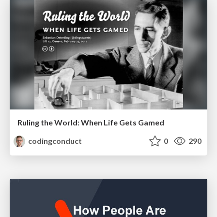
Ruling the World: When Life Gets Gamed
codingconduct
0
290