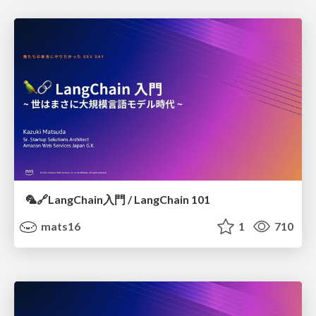
🦜️🔗LangChain入門 / LangChain 101
mats16
1
710