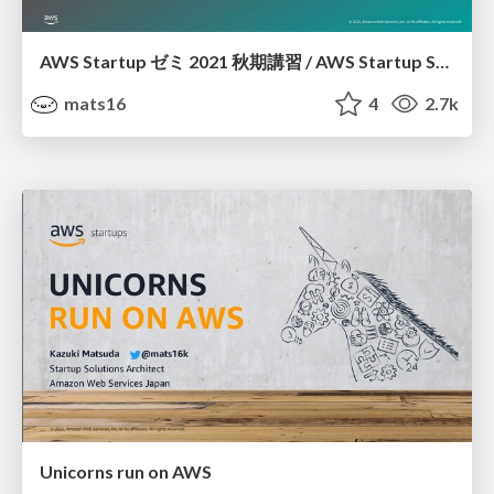
AWS Startup ゼミ 2021 秋期講習 / AWS Startup Seminar 2021 Autumn class - AWS Dev Day
mats16
4
2.7k
Unicorns run on AWS