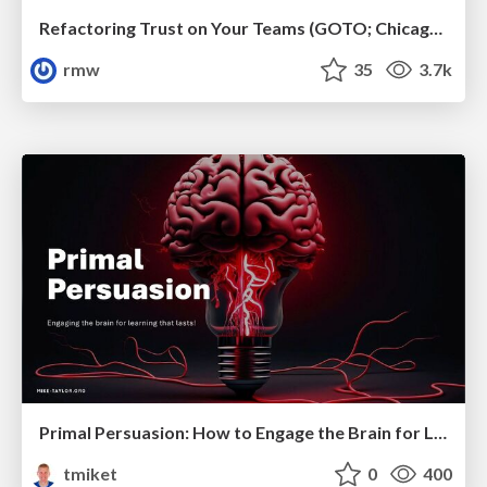
Refactoring Trust on Your Teams (GOTO; Chicago 2020)
rmw
35
3.7k
Primal Persuasion: How to Engage the Brain for Learning That Lasts
tmiket
0
400