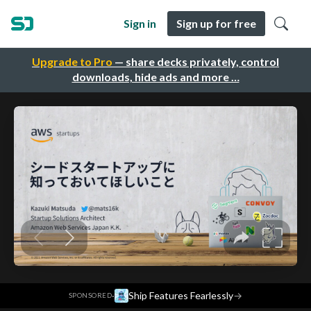
Sign in
Sign up for free
Upgrade to Pro
— share decks privately, control
downloads, hide ads and more …
·
Ship Features Fearlessly
→
SPONSORED