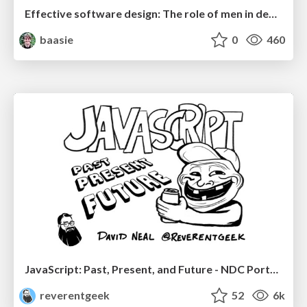
Effective software design: The role of men in debugging patriarchy in IT @ Voxxed Days AMS
baasie
0
460
JavaScript: Past, Present, and Future - NDC Porto 2020
reverentgeek
52
6k