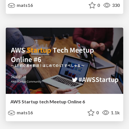
mats16
0
330
AWS Startup tech Meetup Online 6
mats16
0
1.1k