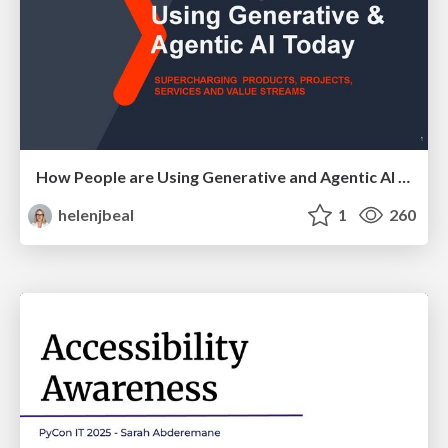
How People are Using Generative and Agentic AI to Supercharge Their Products, Projects, Services and Value Streams Today
helenjbeal
1
260