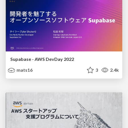
Supabase - AWS DevDay 2022
mats16
3
2.4k