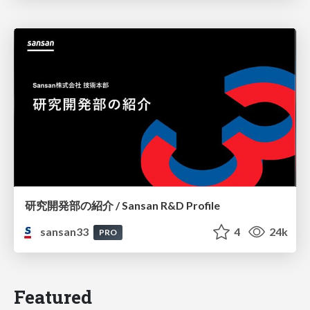
研究開発部の紹介 / Sansan R&D Profile
sansan33
4
24k
PRO
Featured