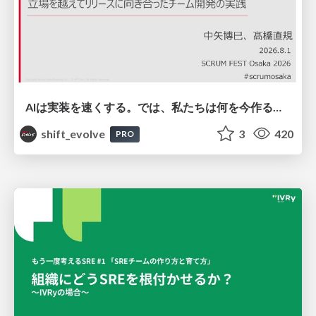
AIは実装を速くする。では、私たちは何を今作るべきか？－立場を越えてリリースに向き合ったチーム開発の実践 / 20260801 Hiromi Nakaya and Naoki Takahashi
shift_evolve
3
420
PRO