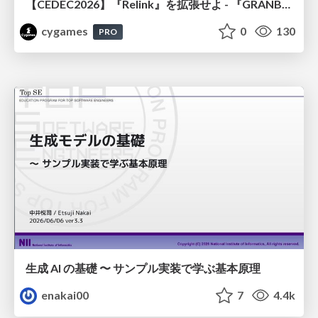
【CEDEC2026】『Relink』を拡張せよ - 『GRANBLUE FANTASY: Relink - Endless Ragnarok』の開発速度と品質を守るCI運用
cygames
0
130
PRO
生成 AI の基礎 〜 サンプル実装で学ぶ基本原理
enakai00
7
4.4k