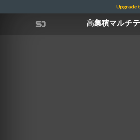
Upgrade t
高集積マルチテナント