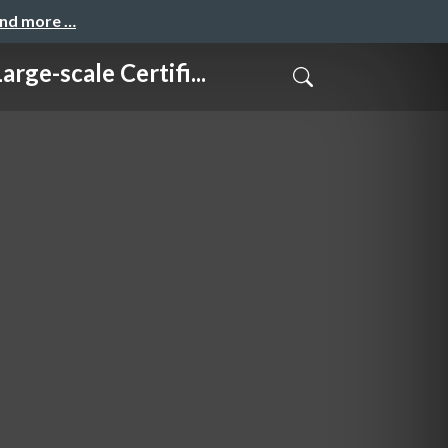
and more …
le Certifi...