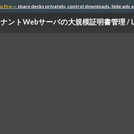
o Pro
— share decks privately, control downloads, hide ads 
Webサーバの大規模証明書管理 / Large-sca