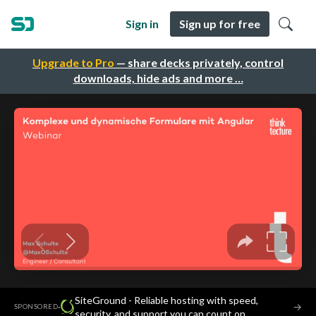
Sign in
Sign up for free
Upgrade to Pro
— share decks privately, control
downloads, hide ads and more …
SiteGround - Reliable hosting with speed,
·
→
SPONSORED
security, and support you can count on.