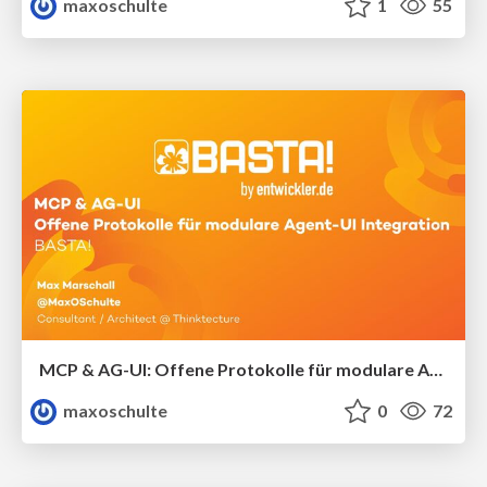
maxoschulte
1
55
MCP & AG-UI: Offene Protokolle für modulare Agent-UI-Integration
maxoschulte
0
72