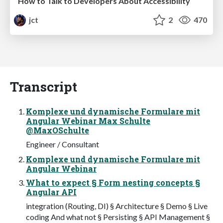
How to Talk to Developers About Accessibility
jct
2
470
Transcript
Komplexe und dynamische Formulare mit
Angular Webinar Max Schulte
@MaxOSchulte
Engineer / Consultant
Komplexe und dynamische Formulare mit
Angular Webinar
What to expect § Form nesting concepts §
Angular API
integration (Routing, DI) § Architecture § Demo § Live
coding And what not § Persisting § API Management §