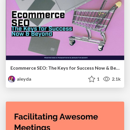
Ecommerce SEO: The Keys for Success Now & Beyond - #SERPConf2024
aleyda
1
2.1k