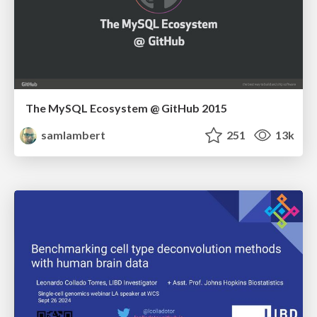
The MySQL Ecosystem @ GitHub 2015
samlambert
251
13k