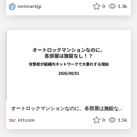
netmarkjp
0
1.3k
オートロックマンションなのに、各部屋は施錠なし！？ 攻撃者が組織内ネットワークで大暴れする理由 / The Front Door Is Locked, but the Rooms Are Wide Open: Why Attackers Move Freely Inside Enterprise Networks
nttcom
0
1.5k