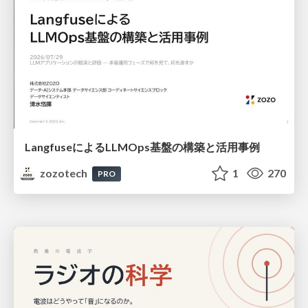
LangfuseによるLLMOps基盤の構築と活用事例
zozotech
1
270
PRO