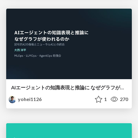
AIエージェントの知識表現と推論に なぜグラフが使われるのか - 記号的AIの復権とニューラルAIとの統合
yohei1126
1
270