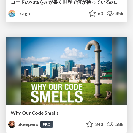
コードの90%をAIが書く世界で何が待っているのか / What awaits us in a world where 90% of the code is written by AI
rkaga
63
45k
Why Our Code Smells
bkeepers
340
58k
PRO