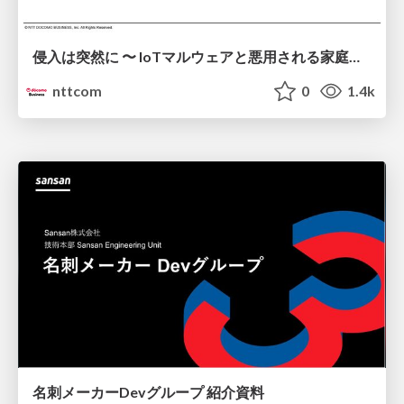
侵入は突然に 〜 IoTマルウェアと悪用される家庭の機器 ～ / When Intrusion Strikes: IoT Malware and the Abuse of Home Devices
nttcom
0
1.4k
名刺メーカーDevグループ 紹介資料