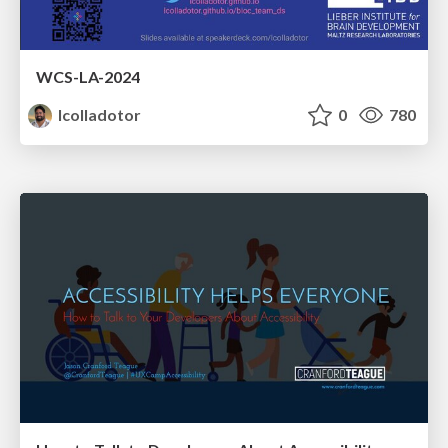
WCS-LA-2024
lcolladotor
0
780