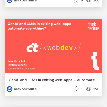
GenAI and LLMs in exiting web-apps — automate everything?
maxoschulte
1
290