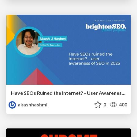
Have SEOs Ruined the Internet? - User Awareness of SEO in 2025
akashhashmi
0
400