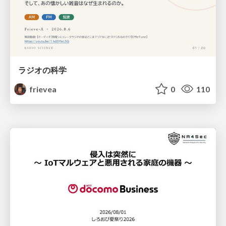
ラジオの科学
frievea
0
110