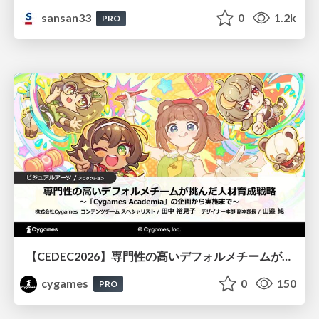
sansan33
0
1.2k
PRO
【CEDEC2026】専門性の高いデフォルメチームが挑んだ人材育成戦略 〜Cygames Academiaの企画から実施まで〜
cygames
0
150
PRO