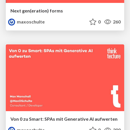
Next gen(eration) forms
maxoschulte
0
260
Von 0 zu Smart: SPAs mit Generative AI aufwerten
maxoschulte
0
300