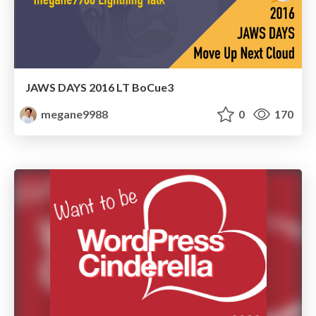
JAWS DAYS 2016 LT BoCue3
megane9988
0
170