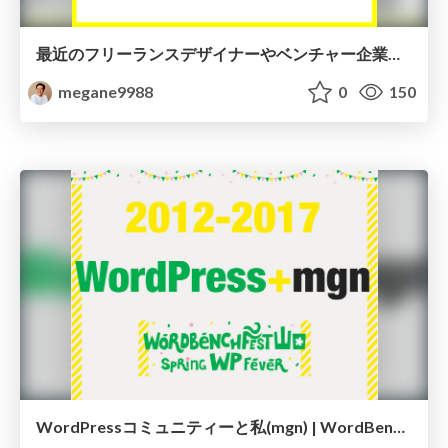
最近のフリーランスデザイナーやベンチャー企業の生活はこんなかんじ！ 赤裸々座談会&質問会 | ヨカラボ天神
megane9988
0
150
WordPressコミュニティーと私(mgn) | WordBench Fest.山口 -Spring WP Fever-