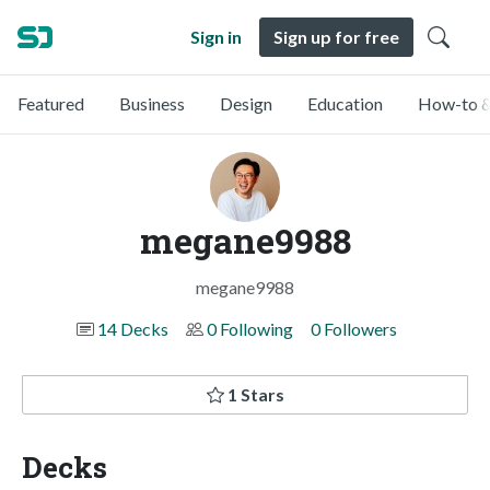
Sign in
Sign up for free
Featured
Business
Design
Education
How-to &
megane9988
megane9988
14 Decks
0 Following
0 Followers
1 Stars
Decks