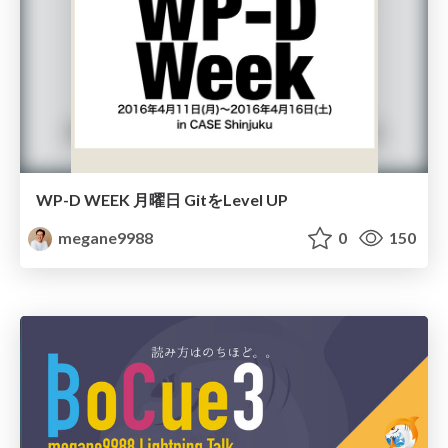
WP-D WEEK 月曜日 GitをLevel UP
megane9988
0
150