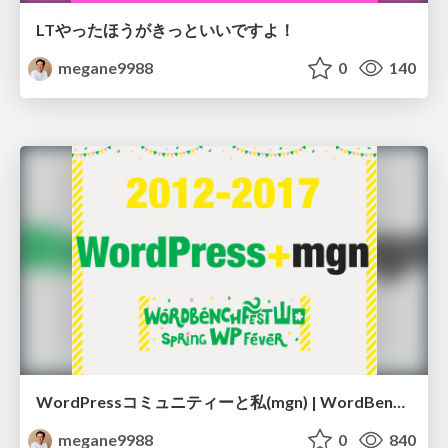
LTやったほうがきっといいですよ！
megane9988
0
140
WordPressコミュニティーと私(mgn) | WordBench Fest.山口 -Spring WP Fever-
megane9988
0
840