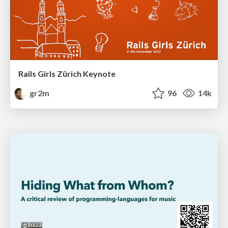
Rails Girls Zürich Keynote
gr2m
96
14k