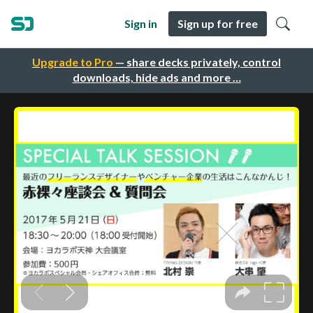
Sign in
Sign up for free
Upgrade to Pro
— share decks privately, control
downloads, hide ads and more …