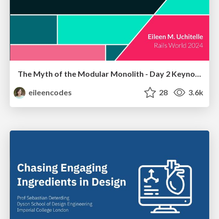
The Myth of the Modular Monolith - Day 2 Keynote - Rails World 2024
eileencodes
28
3.6k