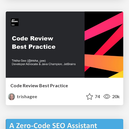
Code Review Best Practice
trishagee
74
20k