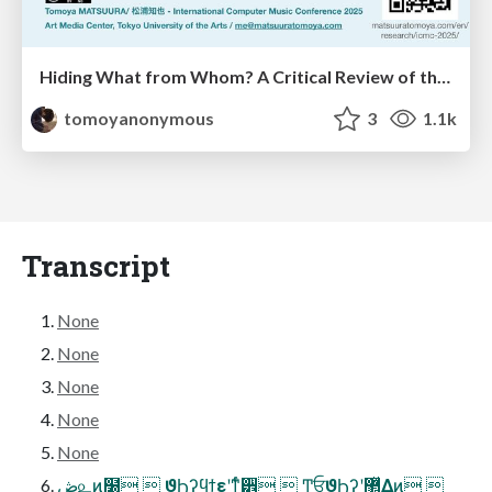
Hiding What from Whom? A Critical Review of the History of Programming languages for Music
tomoyanonymous
3
1.1k
Transcript
None
None
None
None
None
ڞ௨ͷ࣭໰  ϑϦʔϥϯεʹͳͬͨ੾ֻ͚ͬ  Ͳ͏͍͏ਓ͕ϑϦʔʹ޲͍ͯΔͷ͔ 