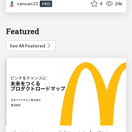
sansan33
4
24k
PRO
Featured
See All Featured