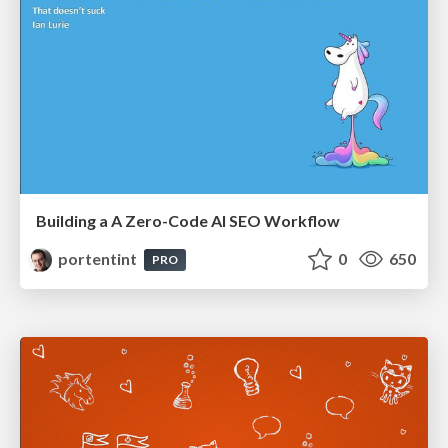
Building a A Zero-Code AI SEO Workflow
portentint
0
650
PRO