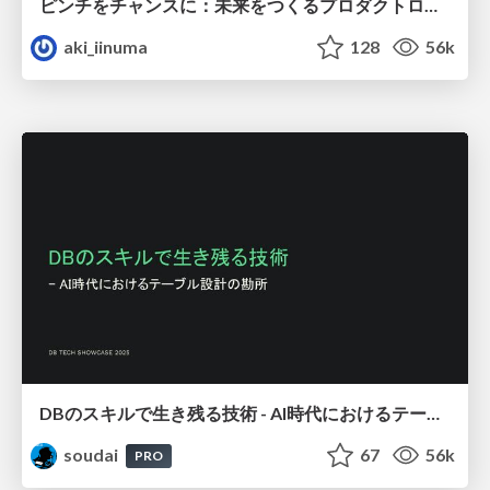
ピンチをチャンスに：未来をつくるプロダクトロードマップ #pmconf2020
aki_iinuma
128
56k
DBのスキルで生き残る技術 - AI時代におけるテーブル設計の勘所
soudai
67
56k
PRO