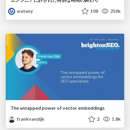
watany
108
250k
The untapped power of vector embeddings
frankvandijk
2
1.8k