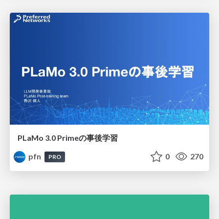
PLaMo 3.0 Primeの事後学習
pfn
0
270
PRO