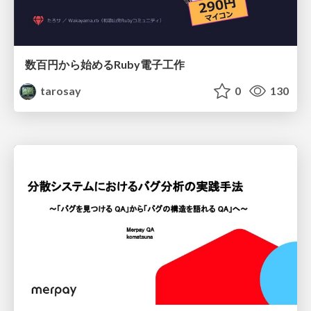
数百円から始めるRuby電子工作
tarosay
0
130