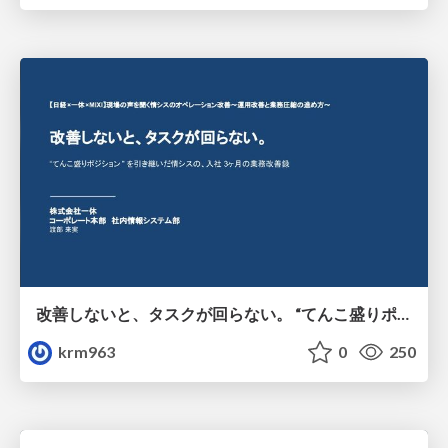
改善しないと、タスクが回らない。 “てんこ盛りポジション” を引き継いだ情シスの、入社3ヶ月の業務改善録
krm963
0
250