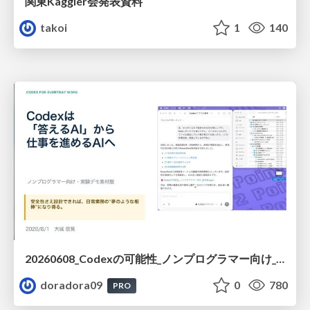
関東Kaggler会発表資料
takoi
1
140
20260608_Codexの可能性_ノンプログラマー向け_大城追記
doradora09
0
780
PRO