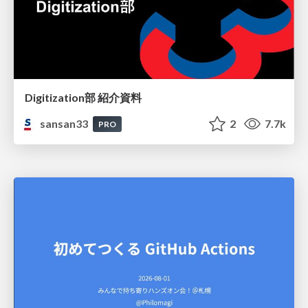
Digitization部 紹介資料
sansan33
2
7.7k
PRO