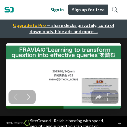
Sign in
Sign up for free
Upgrade to Pro
— share decks privately, control
downloads, hide ads and more …
SiteGround - Reliable hosting with speed,
·
→
SPONSORED
security, and support you can count on.