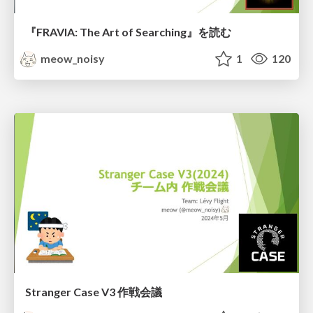
『FRAVIA: The Art of Searching』を読む
meow_noisy
1
120
Stranger Case V3 作戦会議