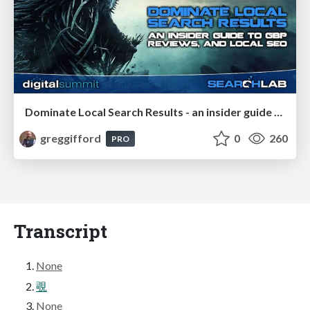
Dominate Local Search Results - an insider guide to GBP, reviews, and Local SEO
greggifford
0
260
PRO
Transcript
None
覗
None