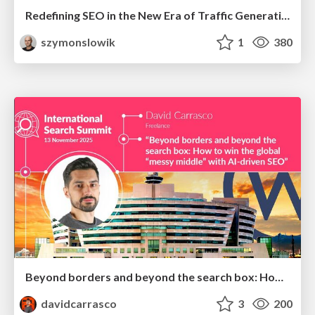
Redefining SEO in the New Era of Traffic Generation
szymonslowik
1
380
Beyond borders and beyond the search box: How to win the global "messy middle" with AI-driven SEO
davidcarrasco
3
200