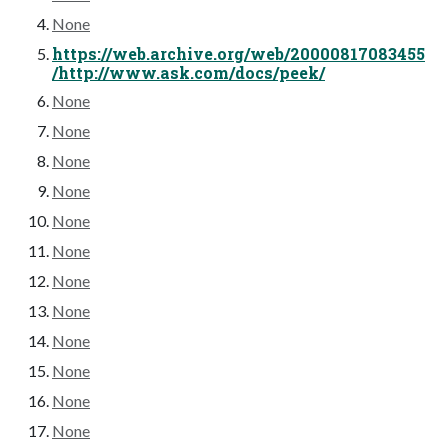
None
https://web.archive.org/web/20000817083455
/http://www.ask.com/docs/peek/
None
None
None
None
None
None
None
None
None
None
None
None