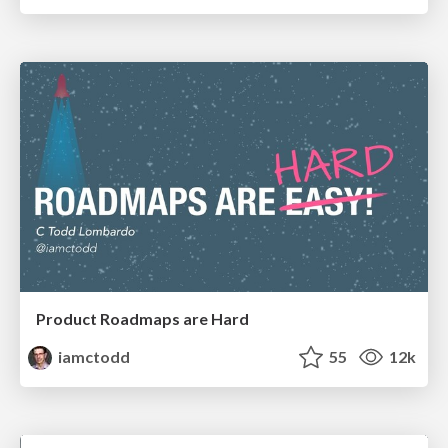
Product Roadmaps are Hard
iamctodd
55
12k