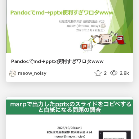
Pandocでmd→pptx便利すぎワロタwww
meow_noisy
2
2.8k