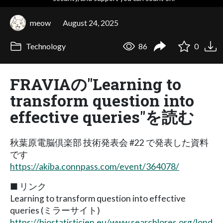
meow
August 24, 2025
Technology
86
0
FRAVIAの"Learning to
transform question into
effective queries"を読む
秋葉原電脳倶楽部 技術発表会 #22 で発表した資料
です
https://akiba.connpass.com/event/364078/
■ リンク
Learning to transform question into effective
queries (ミラーサイト)
https://biostatisticien.eu/www.searchlores.org/lond