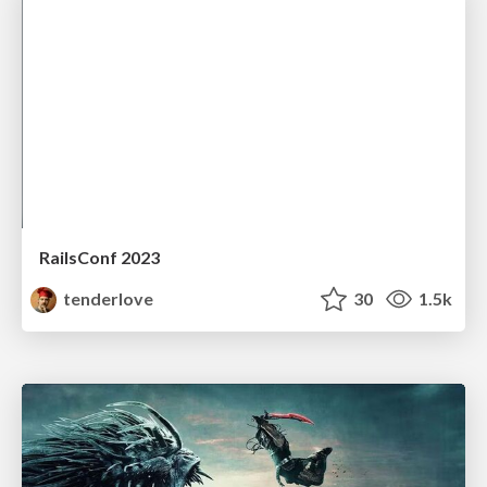
RailsConf 2023
tenderlove
30
1.5k