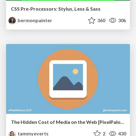
CSS Pre-Processors: Stylus, Less & Sass
bermonpainter
360
30k
The Hidden Cost of Media on the Web [PixelPalooza 2025]
tammyeverts
2
430