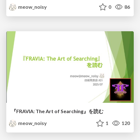
meow_noisy
0
86
『FRAVIA: The Art of Searching』を読む
meow_noisy
1
120