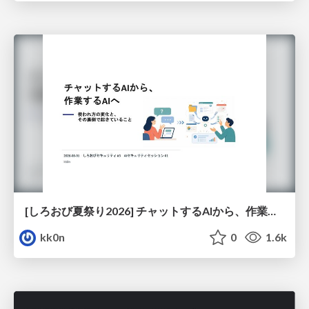
[しろおび夏祭り2026] チャットするAIから、作業するAIへ - 使われ方の変化と、その裏側で起きていること
kk0n
0
1.6k