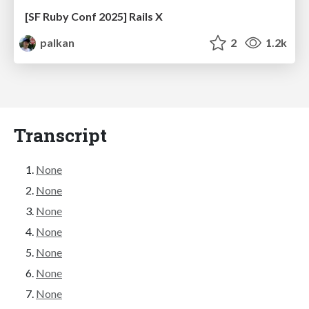
[SF Ruby Conf 2025] Rails X
palkan
2
1.2k
Transcript
None
None
None
None
None
None
None