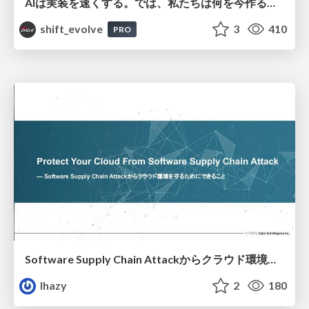
AIは実装を速くする。では、私たちは何を今作るべきか？－立場を越えてリリースに向き合ったチーム開発の実践 / 20260801 Hiromi Nakaya and Naoki Takahashi
shift_evolve
3
410
PRO
Software Supply Chain Attackからクラウド環境を守るためにできること
lhazy
2
180