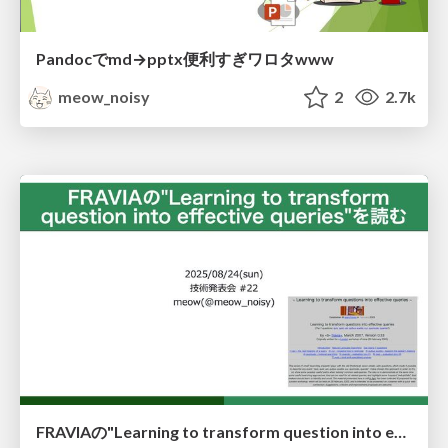
Pandocでmd→pptx便利すぎワロタwww
meow_noisy
2
2.7k
FRAVIAの"Learning to transform question into effective queries"を読む