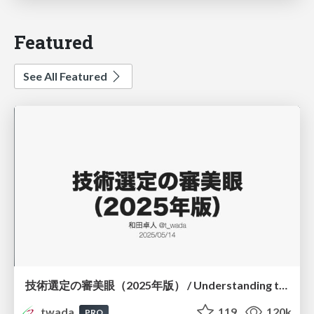
Featured
See All Featured
技術選定の審美眼（2025年版） / Understanding the Spiral of Technologies 2025 edition
twada
119
120k
PRO