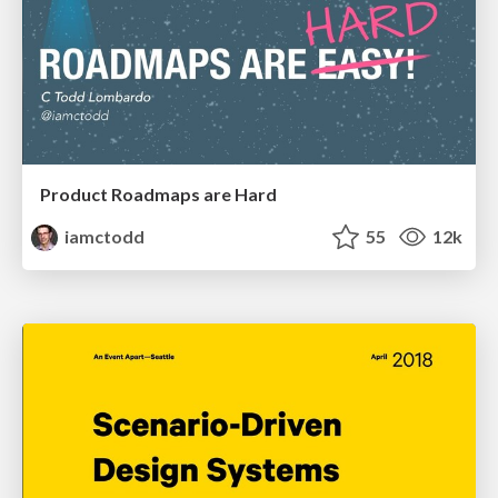
Product Roadmaps are Hard
iamctodd
55
12k