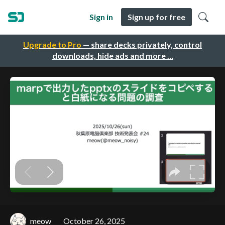
Sign in
Sign up for free
Upgrade to Pro
— share decks privately, control
downloads, hide ads and more …
meow
October 26, 2025