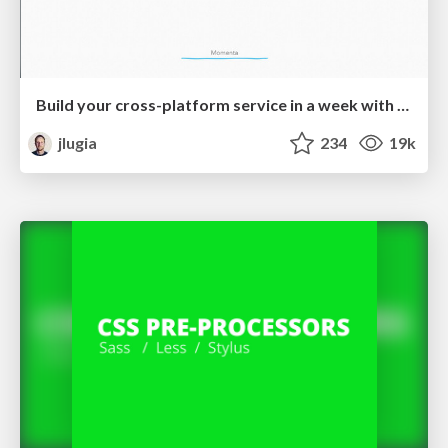
Build your cross-platform service in a week with App Engine
jlugia
234
19k