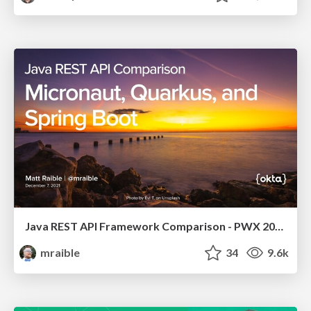
Java REST API Framework Comparison - PWX 2021
mraible
34
9.6k