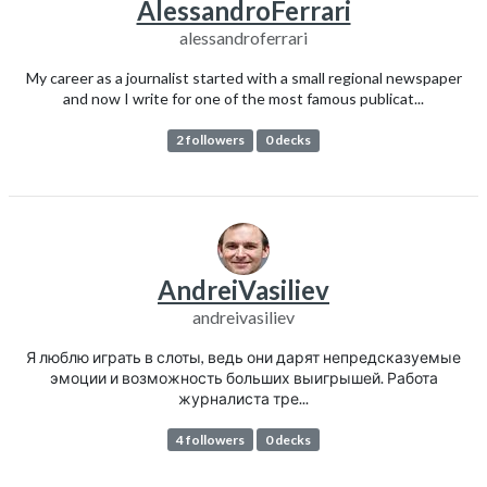
AlessandroFerrari
alessandroferrari
My career as a journalist started with a small regional newspaper
and now I write for one of the most famous publicat...
2 followers
0 decks
AndreiVasiliev
andreivasiliev
Я люблю играть в слоты, ведь они дарят непредсказуемые
эмоции и возможность больших выигрышей. Работа
журналиста тре...
4 followers
0 decks