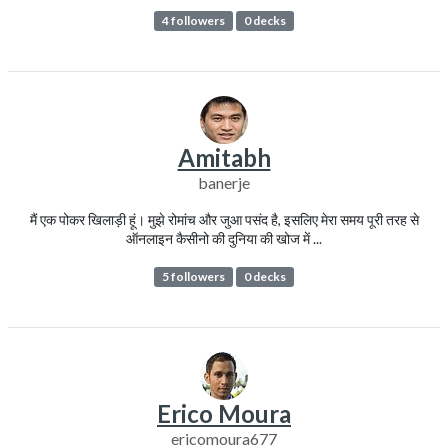
4 followers
0 decks
Amitabh
banerje
मैं एक पोकर खिलाड़ी हूं। मुझे रोमांच और जुआ पसंद है, इसलिए मेरा समय पूरी तरह से
ऑनलाइन कैसीनो की दुनिया की खोज में ...
5 followers
0 decks
Erico Moura
ericomoura677