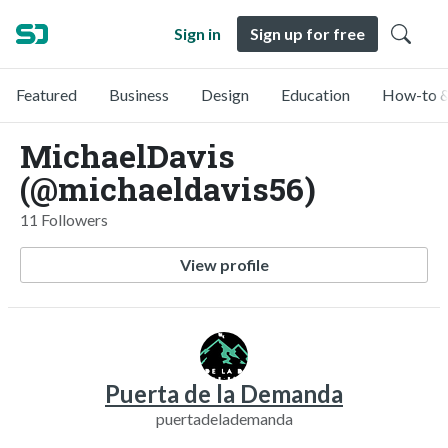
Sign in
Sign up for free
Featured
Business
Design
Education
How-to &
MichaelDavis
(@michaeldavis56)
11 Followers
View profile
Puerta de la Demanda
puertadelademanda