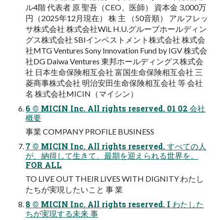
ル4階 代表者 原 聖吾（CEO、医師） 資本金 3,000万
円（2025年12月現在） 株 主 （50音順） アルフレッ
サ株式会社 株式会社WiL H.U.グループホールディン
グス株式会社 SBIインベストメント株式会社 株式会
社MTG Ventures Sony Innovation Fund by IGV 株式会
社DG Daiwa Ventures 東邦ホールディングス株式会
社 日本生命保険相互会社 富国生命保険相互会社 三
菱商事株式会社 明治安田生命保険相互会社 等 会社
名 株式会社MICIN（マイシン）
6 © MICIN Inc. All rights reserved. 01 02 会社
概要
事業 COMPANY PROFILE BUSINESS
7 © MICIN Inc. All rights reserved. すべての⼈
が、納得して⽣きて、最期を迎えられる世界を。
FOR ALL
TO LIVE OUT THEIR LIVES WITH DIGNITY わたし
たちが実現したいこと 事 業
8 © MICIN Inc. All rights reserved. I わたした
ちが実現する未来 事