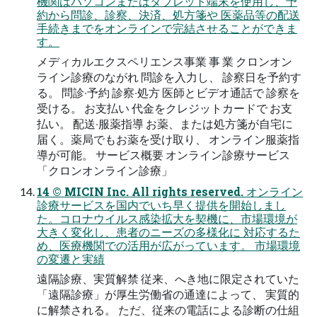
機関はパソコンまたはタブレット端末を使⽤し、予
約から問診、診察、決済、処⽅箋や 医薬品等の配送
⼿続きまでをオンラインで完結させることができま
す。
メディカルエクスペリエンス事業 事 業 クロンオン
ライン診療のながれ 問診を⼊⼒し、 診察⽇を予約す
る。 問診‧予約 診察‧処⽅ 医師とビデオ通話で 診察を
受ける。 お⽀払い 代⾦をクレジットカードで お⽀
払い。 配送‧服薬指導 お薬、または処⽅箋が⾃宅に
届く。薬局でもお薬を受け取り、 オンライン服薬指
導が可能。 サービス概要 オンライン診療サービス
「クロンオンライン診療」
14 © MICIN Inc. All rights reserved. オンライン
診療サービスを国内でいち早く提供を開始しまし
た。コロナウイルス感染拡⼤を契機に、市場環境が
⼤きく変化し、患者のニーズの多様化に 対応するた
め、医療機関での活⽤が広がっています。 市場環境
の変遷と実績
遠隔診療、実質解禁 従来、へき地に限定されていた
「遠隔診療」が厚⽣労働省の通達によって、 実質的
に解禁される。 ただ、従来の電話による診断の仕組