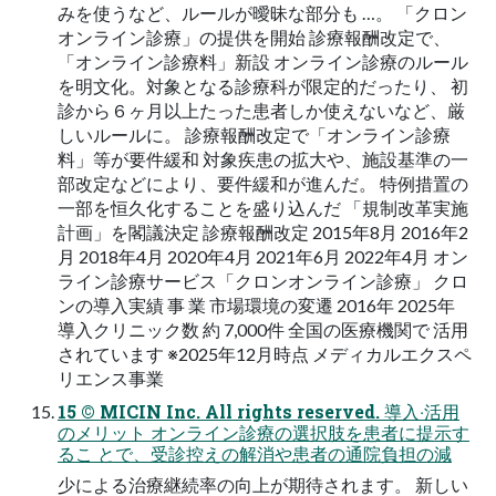
みを使うなど、ルールが曖昧な部分も …。 「クロン
オンライン診療」の提供を開始 診療報酬改定で、
「オンライン診療料」新設 オンライン診療のルール
を明⽂化。対象となる診療科が限定的だったり、 初
診から６ヶ⽉以上たった患者しか使えないなど、厳
しいルールに。 診療報酬改定で「オンライン診療
料」等が要件緩和 対象疾患の拡⼤や、施設基準の⼀
部改定などにより、要件緩和が進んだ。 特例措置の
⼀部を恒久化することを盛り込んだ 「規制改⾰実施
計画」を閣議決定 診療報酬改定 2015年8⽉ 2016年2
⽉ 2018年4⽉ 2020年4⽉ 2021年6⽉ 2022年4⽉ オン
ライン診療サービス「クロンオンライン診療」 クロ
ンの導⼊実績 事 業 市場環境の変遷 2016年 2025年
導入クリニック数 約 7,000件 全国の医療機関で 活用
されています ※2025年12月時点 メディカルエクスペ
リエンス事業
15 © MICIN Inc. All rights reserved. 導⼊‧活⽤
のメリット オンライン診療の選択肢を患者に提⽰す
るこ とで、受診控えの解消や患者の通院負担の減
少による治療継続率の向上が期待されます。 新しい