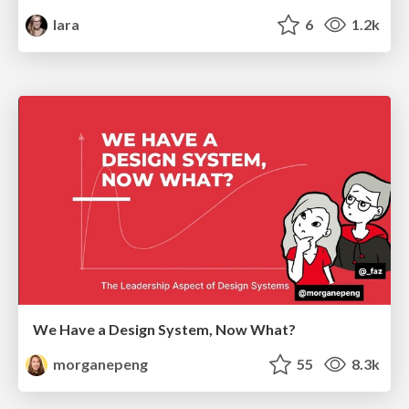
lara
6
1.2k
We Have a Design System, Now What?
morganepeng
55
8.3k