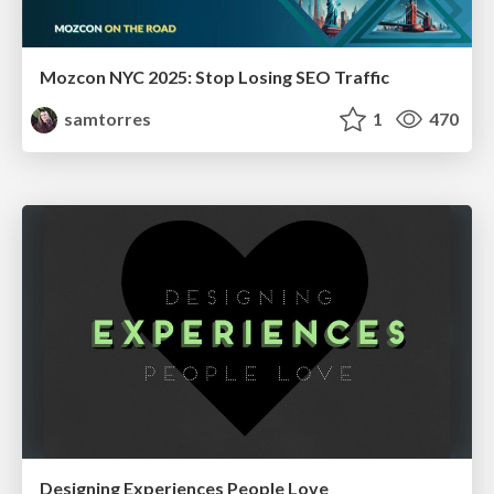
Mozcon NYC 2025: Stop Losing SEO Traffic
samtorres
1
470
Designing Experiences People Love