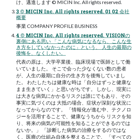
け、邁進します © MICIN Inc. All rights reserved.
3 © MICIN Inc. All rights reserved. 01 02 会社
概要
事業 COMPANY PROFILE BUSINESS
4 © MICIN Inc. All rights reserved. VISIONの
裏側にある思い 「こんな病気になるなら、こんな生
き方をしていなかったのに」という、 人生の最期の
後悔を、なくしたい。
代表の原は、大学卒業後、臨床現場で医師として働
いていました。 そこで会った少なくない数の患者
が、人生の最期に自分の生き方を後悔していまし
た。 わたしたちは健康な時は「自分はずっと健康な
まま生きていく」と思いがちです。 しかし、現実に
は大きな病気にかかるリスクは誰にでもあり、その
事実に気づくのは 大抵の場合、症状が深刻な状況に
なってからなのです。 「情報化が進む中、テクノロ
ジーを活用することで、健康なうちから リスクを知
り、将来の病気の可能性を知ることができるのでは
ないか。」 「診断した病気の治療をするのではな
く、医療の仕組み自体を整えることで、 「すべての