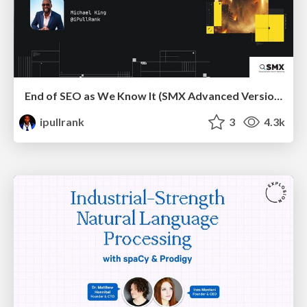
End of SEO as We Know It (SMX Advanced Version)
ipullrank
3
4.3k