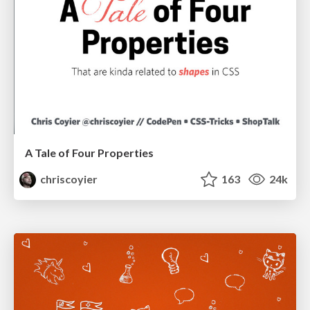
A Tale of Four Properties
chriscoyier
163
24k