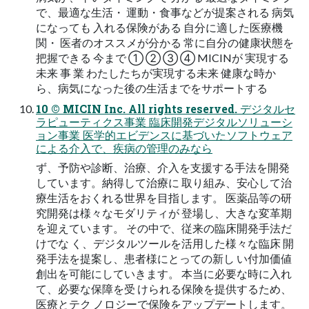
で、最適な生活・ 運動・食事などが提案される 病気
になっても 入れる保険がある 自分に適した医療機
関・ 医者のオススメが分かる 常に自分の健康状態を
把握できる 今まで ① ② ③ ④ MICINが 実現する
未来 事 業 わたしたちが実現する未来 健康な時か
ら、病気になった後の⽣活までをサポートする
10 © MICIN Inc. All rights reserved. デジタルセ
ラピューティクス事業 臨床開発デジタルソリューシ
ョン事業 医学的エビデンスに基づいたソフトウェア
による介⼊で、疾病の管理のみなら
ず、予防や診断、治療、介⼊を⽀援する⼿法を開発
しています。納得して治療に 取り組み、安⼼して治
療⽣活をおくれる世界を⽬指します。 医薬品等の研
究開発は様々なモダリティが 登場し、⼤きな変⾰期
を迎えています。 その中で、従来の臨床開発⼿法だ
けでな く、デジタルツールを活⽤した様々な臨床 開
発⼿法を提案し、患者様にとっての新し い付加価値
創出を可能にしていきます。 本当に必要な時に⼊れ
て、必要な保障を受 けられる保険を提供するため、
医療とテク ノロジーで保険をアップデートします。