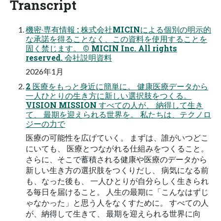
Transcript
機密‧専有情報 : 株式会社MICINによる個別の明⽰的
な承諾を得ることなく、この資料を使⽤することを
固く禁じます。 © MICIN Inc. All rights
reserved. 会社説明資料
2026年1⽉
2 医療をもっと身近に簡単に。 健康医療データから
一人ひとりの生き方に新しい選択肢をつくる。
VISION MISSION すべての人が、 納得して生き
て、 最期を迎えられる世界を。 私たちは、テクノロ
ジーの力で
医療の可能性を広げていく。 まずは、誰がいつどこ
にいても、 医療とつながれる仕組みをつくること。
さらに、そこで蓄積される健康や医療のデータから
新しい生き方の選択肢をつくりだし、 病気になる前
も、なった後も、 一人ひとりが自分らしく生きられ
る毎日を届けること。 人生の最期に「こんなはずじ
ゃなかった」と思う人をなくすために。 すべての人
が、納得して生きて、 最期を迎えられる世界に向