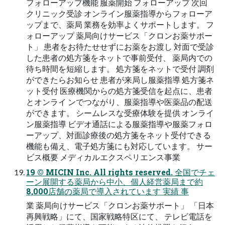
フォローアップ機能 服薬開始 フォローアップ 次回
クリニック受診 オンライン服薬指導からフォローア
ップまで、薬局 業務を効率よくサポートします。 フ
ォローアップ 薬局向けサービス「クロンお薬サポー
ト」 患者をお待たせせずにお薬をお渡し 対⾯で受診
した患者の処⽅箋をネットで事前受付、 薬局内での
待ち時間を短縮します。 処方箋をネットで受付 調剤
ができたらお知らせ 患者が来局し服薬指導 処⽅箋ネ
ット受付 医療機関からの処⽅箋受信を起点に、患者
とオンライ ンでつながり、服薬指導や医薬品の配送
ができます。 シームレスな受療体験を提供 オンライ
ン服薬指導 ビデオ通話による服薬指導や服薬フォロ
ーアップ、対⾯診療後の処⽅箋をネット受付できる
機能も備え、電⼦処⽅箋にも対応しています。 サー
ビス概要 メディカルエクスペリエンス事業
19 © MICIN Inc. All rights reserved. 全国でチェ
ーン展開する薬局から中⼩、個⼈経営薬局まで約
8,000店舗の薬局で導⼊されています 実績 事
業 薬局向けサービス「クロンお薬サポート」 「⽇本
再興戦略」にて、国家戦略特区にて、 テレビ電話を