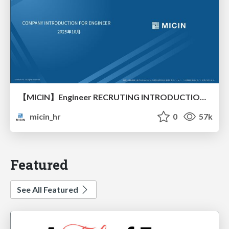
【MICIN】Engineer RECRUTING INTRODUCTION（エンジニア採用資料）
micin_hr
0
57k
Featured
See All Featured