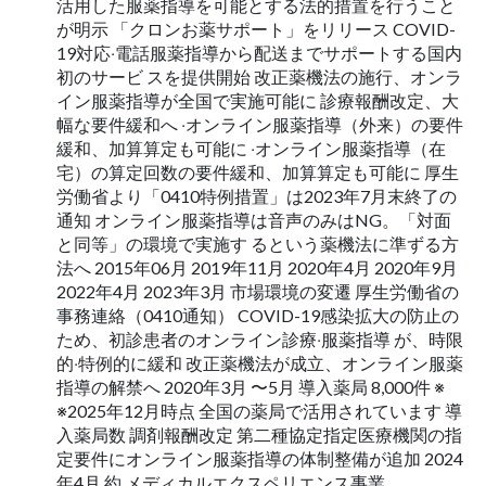
活⽤した服薬指導を可能とする法的措置を⾏うこと
が明⽰ 「クロンお薬サポート」をリリース COVID-
19対応‧電話服薬指導から配送までサポートする国内
初のサービ スを提供開始 改正薬機法の施⾏、オンラ
イン服薬指導が全国で実施可能に 診療報酬改定、⼤
幅な要件緩和へ ‧オンライン服薬指導（外来）の要件
緩和、加算算定も可能に ‧オンライン服薬指導（在
宅）の算定回数の要件緩和、加算算定も可能に 厚⽣
労働省より「0410特例措置」は2023年7⽉末終了の
通知 オンライン服薬指導は⾳声のみはNG。「対⾯
と同等」の環境で実施す るという薬機法に準ずる⽅
法へ 2015年06⽉ 2019年11⽉ 2020年4⽉ 2020年9⽉
2022年4⽉ 2023年3⽉ 市場環境の変遷 厚⽣労働省の
事務連絡（0410通知） COVID-19感染拡⼤の防⽌の
ため、初診患者のオンライン診療‧服薬指導 が、時限
的‧特例的に緩和 改正薬機法が成⽴、オンライン服薬
指導の解禁へ 2020年3⽉ 〜5⽉ 導⼊薬局 8,000件 ※
※2025年12月時点 全国の薬局で活⽤されています 導
入薬局数 調剤報酬改定 第⼆種協定指定医療機関の指
定要件にオンライン服薬指導の体制整備が追加 2024
年4⽉ 約 メディカルエクスペリエンス事業