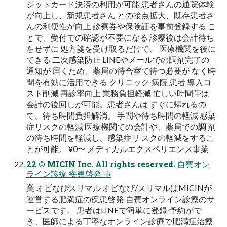
ジットカード決済の利⽤が可能 患者さんの通院体験
が向上し、新規患者さん との接点拡⼤、既存患者さ
んの利便性が向上 診察券や保険証を事前登録する こ
とで、受付での確認が不要になる 診療後は会計待ち
をせずに 処⽅箋を受け取るだけで、 医療機関を後に
できる ⼆次感染防⽌ LINEやメールでの調剤完了の
通知が 届くため、薬局の待合室で待つ必要が なく時
間を有効に活⽤できる クリニック‧病院 患者 導⼊コ
スト削減 再診率向上 業務負担軽減 忙しい時間帯は
会計の後回しが可能。患者さんは すぐに帰れるの
で、待ち時間負担解消。 ⼿間や待ち時間の軽減 感染
症リスクの軽減 医療機関での会計や、薬局での調 剤
の待ち時間を軽減し、感染症リ スクの軽減をするこ
とが可能。 ¥0〜 メディカルエクスペリエンス事業
22 © MICIN Inc. All rights reserved. ⾃費オン
ライン診療 疾患啓発 事
業 オビなび∕スリマル オビなび/スリマルはMICINが
運営する肥満症の疾患啓発‧⾃費オンライン診療のサ
ービスです。 患者はLINEで簡単に登録‧予約がで
き、医師による丁寧なオンライン診療で肥満症治療