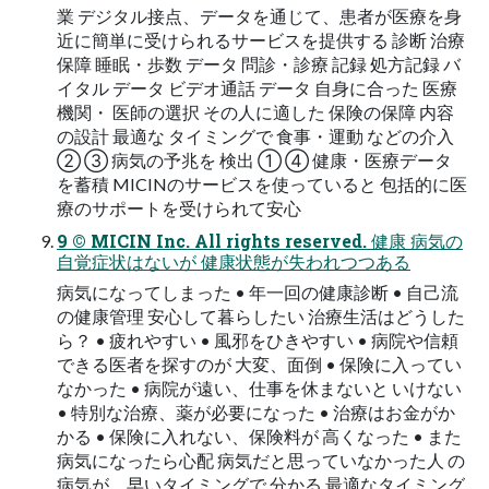
業 デジタル接点、データを通じて、患者が医療を⾝
近に簡単に受けられるサービスを提供する 診断 治療
保障 睡眠・歩数 データ 問診・診療 記録 処方記録 バ
イタル データ ビデオ通話 データ 自身に合った 医療
機関・ 医師の選択 その人に適した 保険の保障 内容
の設計 最適な タイミングで 食事・運動 などの介入
② ③ 病気の予兆を 検出 ① ④ 健康・医療データ
を蓄積 MICINのサービスを使っていると 包括的に医
療のサポートを受けられて安心
9 © MICIN Inc. All rights reserved. 健康 病気の
⾃覚症状はないが 健康状態が失われつつある
病気になってしまった • 年一回の健康診断 • 自己流
の健康管理 安⼼して暮らしたい 治療⽣活はどうした
ら？ • 疲れやすい • 風邪をひきやすい • 病院や信頼
できる医者を探すのが 大変、面倒 • 保険に入ってい
なかった • 病院が遠い、仕事を休まないと いけない
• 特別な治療、薬が必要になった • 治療はお金がか
かる • 保険に入れない、保険料が 高くなった • また
病気になったら心配 病気だと思っていなかった人 の
病気が、早いタイミングで 分かる 最適なタイミング