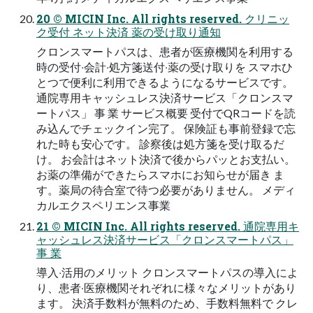
20 © MICIN Inc. All rights reserved. クリニッ
ク受付 ネット決済 薬の受け取り通知
クロンスマートパスは、患者が医療機関を利⽤する
時の受付‧会計‧処⽅箋送付‧薬の受け取りを スマホひ
とつで便利に利⽤できるようになるサービスです。
通院専⽤キャッシュレス決済サービス「クロンスマ
ートパス」 事 業 サービス概要 受付でQRコードを読
み込んでチェックイン完了。 保険証も事前登録で忘
れた時も安⼼です。 診察後は処⽅箋を受け取るだ
け。 お会計はネット決済で後からパッとお⽀払い。
お薬の準備ができたらスマホにお知らせが届き ま
す。薬局の待合室で待つ必要がありません。 メディ
カルエクスペリエンス事業
21 © MICIN Inc. All rights reserved. 通院専⽤キ
ャッシュレス決済サービス「クロンスマートパス」
事 業
導⼊‧活⽤のメリット クロンスマートパスの導⼊によ
り、患者‧医療機関それぞれに様々なメリットがあり
ます。 決済⼿数料が無料のため、⼿数料無料で クレ