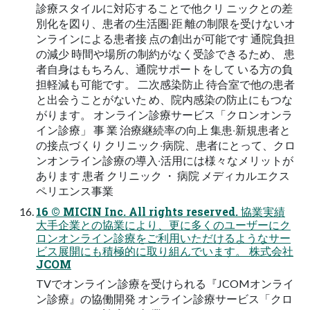
診療スタイルに対応することで他クリ ニックとの差
別化を図り、患者の⽣活圏‧距 離の制限を受けないオ
ンラインによる患者接 点の創出が可能です 通院負担
の減少 時間や場所の制約がなく受診できるため、 患
者⾃⾝はもちろん、通院サポートをして いる⽅の負
担軽減も可能です。 ⼆次感染防⽌ 待合室で他の患者
と出会うことがないた め、院内感染の防⽌にもつな
がります。 オンライン診療サービス「クロンオンラ
イン診療」 事 業 治療継続率の向上 集患‧新規患者と
の接点づくり クリニック‧病院、患者にとって、クロ
ンオンライン診療の導⼊‧活⽤には様々なメリットが
あります 患者 クリニック ・ 病院 メディカルエクス
ペリエンス事業
16 © MICIN Inc. All rights reserved. 協業実績
⼤⼿企業との協業により、更に多くのユーザーにク
ロンオンライン診療をご利⽤いただけるようなサー
ビス展開にも積極的に取り組んでいます。 株式会社
JCOM
TVでオンライン診療を受けられる『JCOMオンライ
ン診療』の協働開発 オンライン診療サービス「クロ