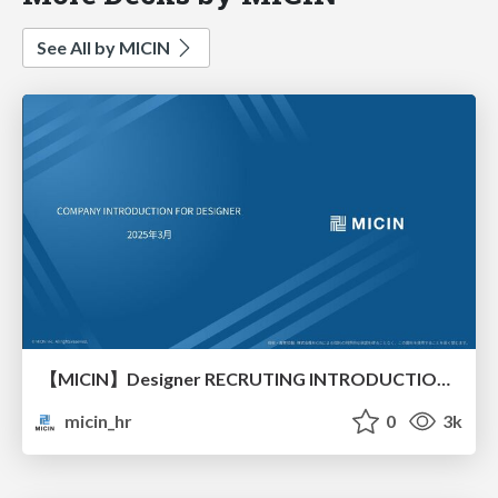
See All by MICIN
【MICIN】Designer RECRUTING INTRODUCTION（デザイナー採用資料）
micin_hr
0
3k