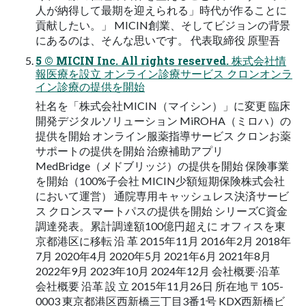
人が納得して最期を迎えられる」時代が作ることに
貢献したい。」 MICIN創業、そしてビジョンの背景
にあるのは、そんな思いです。 代表取締役 原聖吾
5 © MICIN Inc. All rights reserved. 株式会社情
報医療を設立 オンライン診療サービス クロンオンラ
イン診療の提供を開始
社名を「株式会社MICIN（マイシン）」に変更 臨床
開発デジタルソリューション MiROHA（ミロハ）の
提供を開始 オンライン服薬指導サービス クロンお薬
サポートの提供を開始 治療補助アプリ
MedBridge（メドブリッジ）の提供を開始 保険事業
を開始（100%子会社 MICIN少額短期保険株式会社
において運営） 通院専用キャッシュレス決済サービ
ス クロンスマートパスの提供を開始 シリーズC資金
調達発表。累計調達額100億円超えに オフィスを東
京都港区に移転 沿 ⾰ 2015年11月 2016年2月 2018年
7月 2020年4月 2020年5月 2021年6月 2021年8月
2022年9月 2023年10月 2024年12月 会社概要‧沿⾰
会社概要 沿⾰ 設 立 2015年11月26日 所在地 〒105-
0003 東京都港区西新橋三丁目3番1号 KDX西新橋ビ