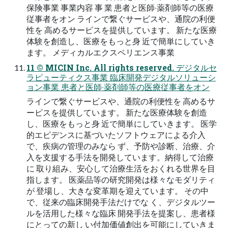
保険事業 事業内容 事 業 患者と医師‧薬剤師等の医療
従事者をオン ラインで繋ぐサービスや、通院の利便
性を ⾼めるサービスを提供しています。 新たな医療
体験を創造し、医療をもっと⾝ 近で簡単にしていき
ます。 メディカルエクスペリエンス事業
11 © MICIN Inc. All rights reserved. デジタルセ
ラピューティクス事業 臨床開発デジタルソリューシ
ョン事業 患者と医師‧薬剤師等の医療従事者をオン
ラインで繋ぐサービスや、通院の利便性を ⾼めるサ
ービスを提供しています。 新たな医療体験を創造
し、医療をもっと⾝ 近で簡単にしていきます。 医学
的エビデンスに基づいたソフトウェアによる介⼊
で、疾病の管理のみなら ず、予防や診断、治療、介
⼊を⽀援する⼿法を開発しています。納得して治療
に 取り組み、安⼼して治療⽣活をおくれる世界を⽬
指します。 医薬品等の研究開発は様々なモダリティ
が 登場し、⼤きな変⾰期を迎えています。 その中
で、従来の臨床開発⼿法だけでな く、デジタルツー
ルを活⽤した様々な臨床 開発⼿法を提案し、患者様
にとっての新し い付加価値創出を可能にしていきま