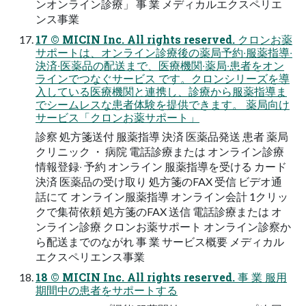
ンオンライン診療」 事 業 メディカルエクスペリエ
ンス事業
17 © MICIN Inc. All rights reserved. クロンお薬
サポートは、オンライン診療後の薬局予約‧服薬指導‧
決済‧医薬品の配送まで、医療機関‧薬局‧患者をオン
ラインでつなぐサービス です。クロンシリーズを導
⼊している医療機関と連携し、診療から服薬指導ま
でシームレスな患者体験を提供できます。 薬局向け
サービス「クロンお薬サポート」
診察 処⽅箋送付 服薬指導 決済 医薬品発送 患者 薬局
クリニック ・ 病院 電話診療または オンライン診療
情報登録‧ 予約 オンライン 服薬指導を受ける カード
決済 医薬品の受け取り 処⽅箋のFAX 受信 ビデオ通
話にて オンライン服薬指導 オンライン会計 1クリッ
クで集荷依頼 処⽅箋のFAX 送信 電話診療または オ
ンライン診療 クロンお薬サポート オンライン診察か
ら配送までのながれ 事 業 サービス概要 メディカル
エクスペリエンス事業
18 © MICIN Inc. All rights reserved. 事 業 服⽤
期間中の患者をサポートする