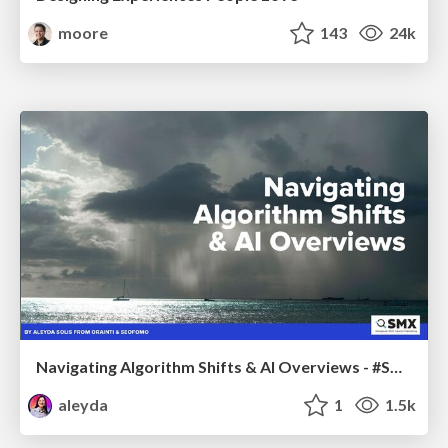
moore
143
24k
Navigating Algorithm Shifts & AI Overviews - #SMXNext
aleyda
1
1.5k