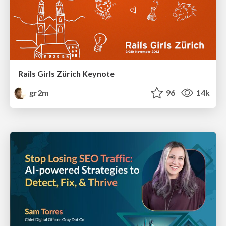
Rails Girls Zürich Keynote
gr2m
96
14k