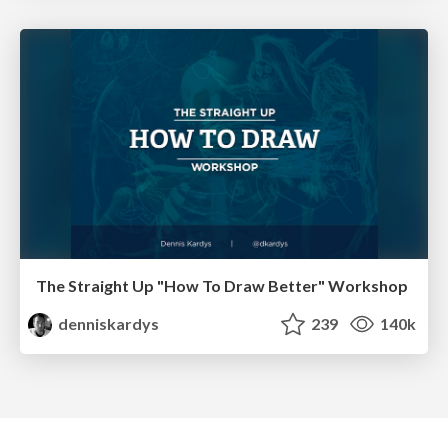
The Straight Up "How To Draw Better" Workshop
denniskardys
239
140k