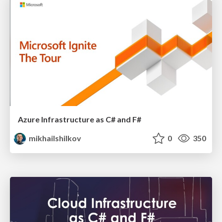
Azure Infrastructure as C# and F#
mikhailshilkov
0
350