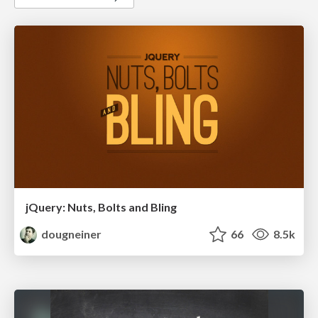
jQuery: Nuts, Bolts and Bling
dougneiner
66
8.5k