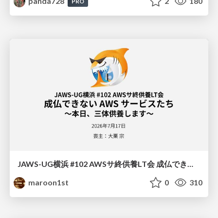
panda728
2
180
PRO
JAWS-UG横浜 #102 AWSサ終供養LT会 成仏できない AWS サービスたち 〜本日、三体供養します〜
maroon1st
0
310