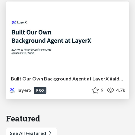
Built Our Own Background Agent at LayerX #aidevex_findy
layerx
9
4.7k
PRO
Featured
See All Featured