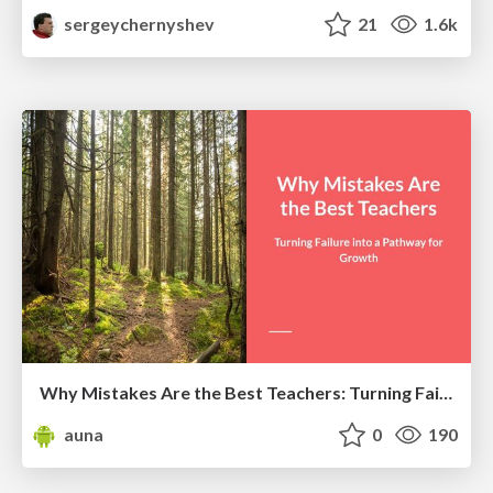
sergeychernyshev
21
1.6k
Why Mistakes Are the Best Teachers: Turning Failure into a Pathway for Growth
auna
0
190