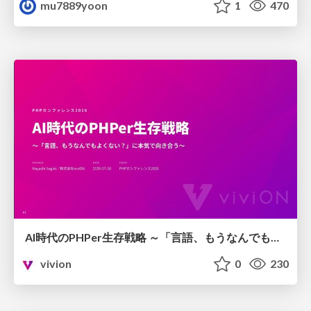
mu7889yoon
1
470
AI時代のPHPer生存戦略 ～「言語、もうなんでもよくない？」に本気で向き合う～
vivion
0
230