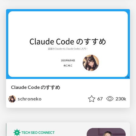
Claude Code のすすめ
schroneko
67
230k