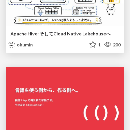
Apache Hive: そしてCloud Native Lakehouseへ
okumin
1
200