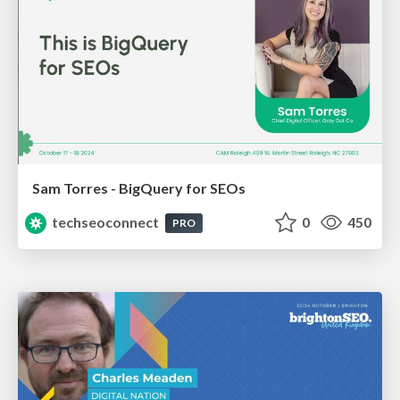
Sam Torres - BigQuery for SEOs
techseoconnect
0
450
PRO