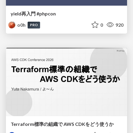
yield再入門 #phpcon
o0h
0
920
PRO
Terraform標準の組織で AWS CDKをどう使うか