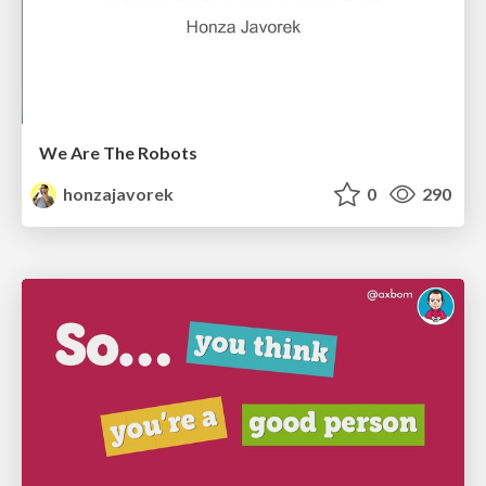
We Are The Robots
honzajavorek
0
290