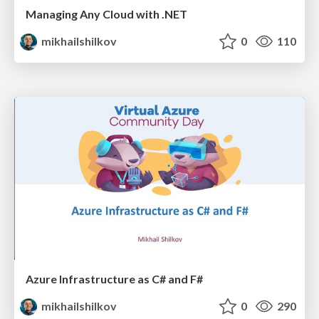
Managing Any Cloud with .NET
mikhailshilkov
0
110
Azure Infrastructure as C# and F#
mikhailshilkov
0
290