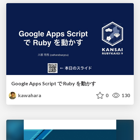
Google Apps Script で Ruby を動かす
kawahara
0
130