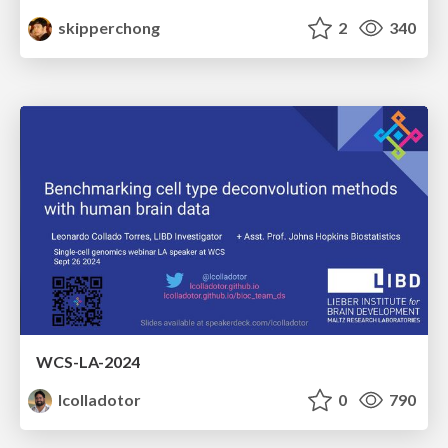
skipperchong
2
340
WCS-LA-2024
lcolladotor
0
790