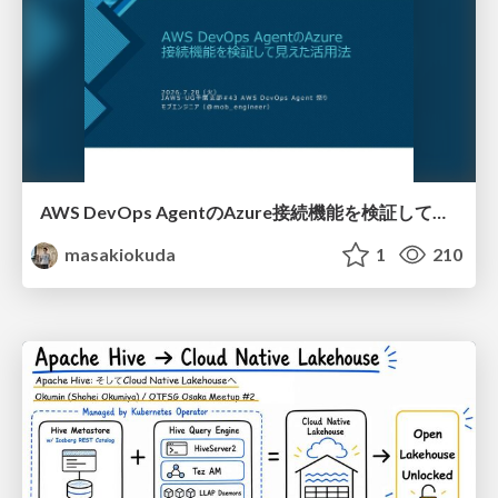
AWS DevOps AgentのAzure接続機能を検証して見えた活用法／Use Cases Verified for the AWS DevOps Agent's Azure Connectivity Feature
masakiokuda
1
210