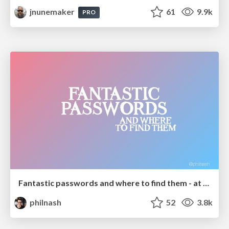
jnunemaker
61
9.9k
PRO
Fantastic passwords and where to find them - at NoRuKo
philnash
52
3.8k