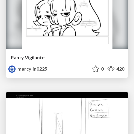
Panty Vigilante
marcylin0225
0
420