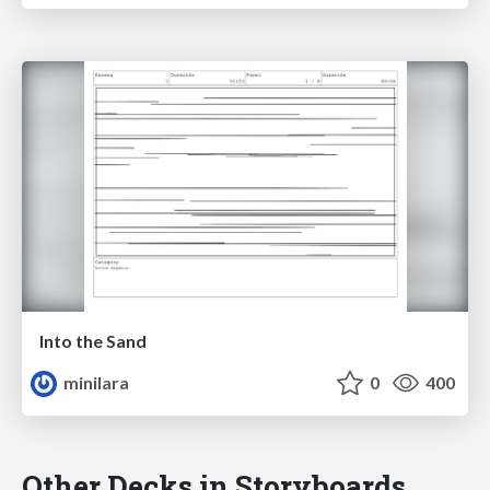
Into the Sand
minilara
0
400
Other Decks in Storyboards