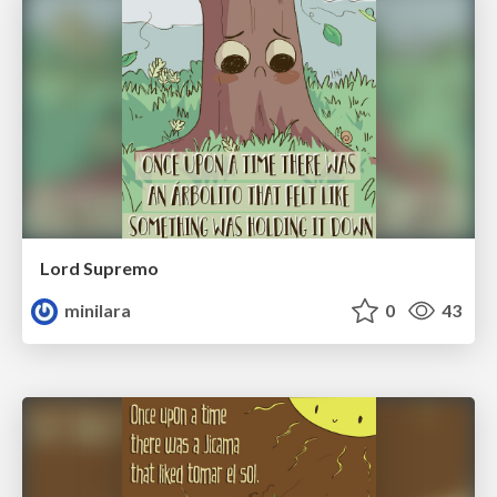
Lord Supremo
minilara
0
43