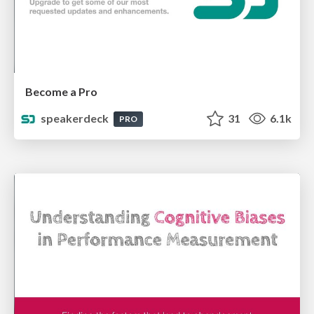
Become a Pro
speakerdeck
31
6.1k
PRO