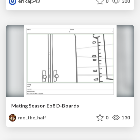
erikaj543
0
300
Mating Season Ep8 D-Boards
mo_the_half
0
130