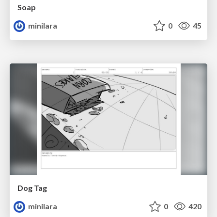
Soap
minilara
0
45
Dog Tag
minilara
0
420