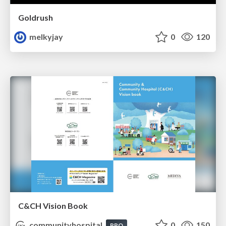
Goldrush
melkyjay
0
120
C&CH Vision Book
communityhospital
0
150
PRO