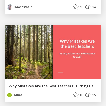
ianozsvald
1
240
Why Mistakes Are the Best Teachers: Turning Failure into a Pathway for Growth
auna
0
190