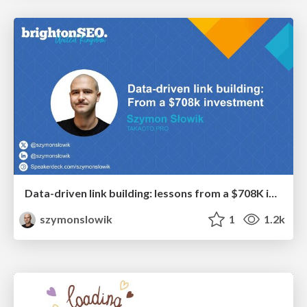
Data-driven link building: lessons from a $708K investment (BrightonSEO talk)
szymonslowik
1
1.2k