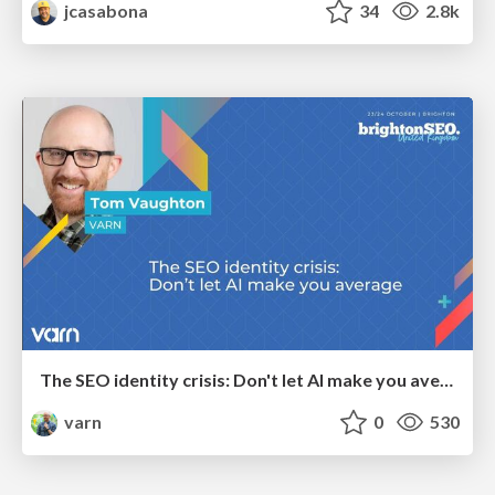
jcasabona
34
2.8k
The SEO identity crisis: Don't let AI make you average
varn
0
530