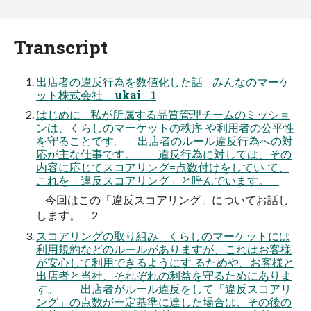
Transcript
出店者の違反行為を数値化した話 みんなのマーケ
ット株式会社 ukai 1
はじめに 私が所属する品質管理チームのミッショ
ンは、くらしのマーケットの秩序 や利用者の公平性
を守ることです。 出店者のルール違反行為への対
応が主な仕事です。 違反行為に対しては、その
内容に応じてスコアリング=点数付けをしてい て、
これを「違反スコアリング」と呼んでいます。
今回はこの「違反スコアリング」についてお話し
します。 2
スコアリングの取り組み くらしのマーケットには
利用規約などのルールがありますが、これはお客様
が安心して利用できるようにす るためや、お客様と
出店者と当社、それぞれの利益を守るためにありま
す。 出店者がルール違反をして「違反スコアリ
ング」の点数が一定基準に達した場合は、その後の