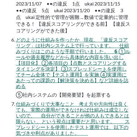
2023/11/07 ••の違反 1点 ukai 2023/11/15
••の違反 5点 ukai 2023/11/20 ••の違反 3
点 ukai 定性的で管理が困難 ... 数値で定量的に管理
できる！ 【違反スコアリングができる前】 【違反ス
コアリングができた後】
どのように仕組みを作ったか 現在、「違反スコア
リング」は社内システム上で行っています。 仕組
みづくりはこのような手順で行いました。 6 ①ル
ールや過去履歴などから具体的な内容を洗い出し
【項目化】 ②各項目の【点数とスコアリングする
タイミングを決定】 ③スプレッドシートを使用し
てチーム全体で【テスト運用】を実施 ④実運用に
あたっての課題の【解決策を決める】など詳細を詰
める
⑤社内システムの【開発要望】を起票する
仕組みづくりで大事なこと 考え方や方向性は良く
ても、実際の運用ができなければ仕組みは成立しな
いので、 自分ができることが他の人もできるとは
限らない 、という視点は重要だと思います。 ス
プレッドシートを使用したテスト運用では、以下の
気づきや利点がありました。