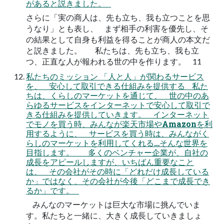
があると説きました。
さらに「実の商人は、先も立ち、我も立つことを思
うなり」とも表し、 まず相手の利害を優先し、そ
の結果として自身も利益を得ることが商人の本文だ
と説きました。 私たちは、先も立ち、我も立
つ、正直な人が報われる世の中を作ります。 11
私たちのミッション 「人と人」が関わるサービス
を、 安心して取引できる仕組みを提供する 私た
ちは、くらしのマーケットを通じて、 世の中のあ
らゆるサービスをインターネットで安心して取引で
きる仕組みを提供していきます。 インターネット
でモノを買う時、みんなが楽天市場やAmazonを利
用するように、 サービスを買う時は、みんながく
らしのマーケットを利用してくれる…そんな世界を
目指します。 多くのベンチャー企業が、自社の
成長をアピールしますが、いちばん重要なこと
は、 その会社がその時に「どれだけ成長している
か」ではなく、その会社が今後「どこまで成長でき
るか」です。
みんなのマーケットは巨大な市場に挑んでいま
す。私たちと一緒に、大きく成長していきましょ