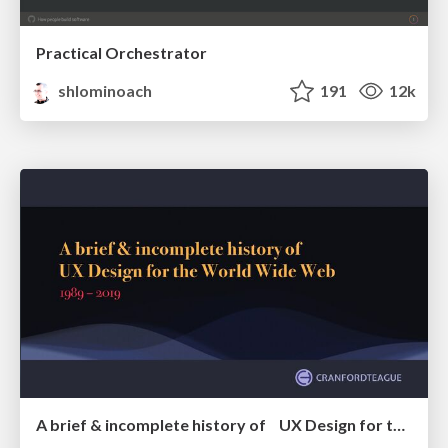
Practical Orchestrator
shlominoach
191
12k
A brief & incomplete history of UX Design for the World Wide Web: 1989–2019