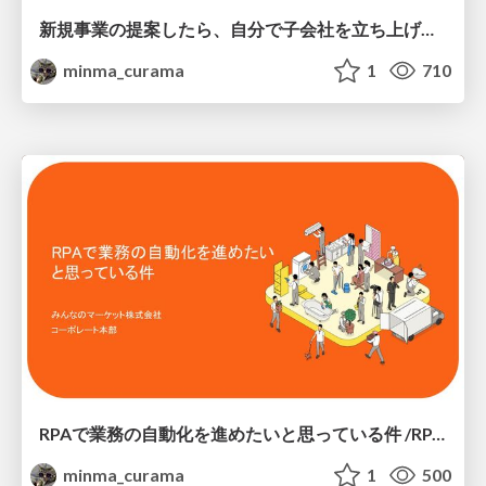
新規事業の提案したら、自分で子会社を立ち上げることになった話/set-up-atoinc
minma_curama
1
710
RPAで業務の自動化を進めたいと思っている件 /RPA vs LLM
minma_curama
1
500