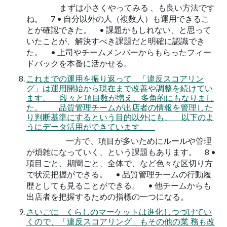
まずは小さくやってみる 、も良い方法です
ね。 7 • 自分以外の人（複数人）も運用できるこ
とが確認できた。 • 課題かもしれない、と思って
いたことが、解決すべき課題だと明確に認識でき
た。 • 上司やチームメンバーからもらったフィー
ドバックを本番に活かせる。
これまでの運用を振り返って 「違反スコアリン
グ」は運用開始から現在まで改善や調整を続けてい
ます。 段々と項目数が増え、多角的にもなりまし
た。 品質管理チームが出店者の情報を管理した
り判断基準にするという目的以外にも、 以下のよ
うにデータ活用ができています。
一方で、項目が多いためにルールや管理
が煩雑になっていく、という課題もあります。 8 •
項目ごと、期間ごと、全体で、など色々な区切り方
で状況把握ができる。 • 品質管理チームの行動履
歴としても見ることができる。 • 他チームからも
出店者を把握するための指標の一つになる。
さいごに くらしのマーケットは進化しつづけてい
くので、「違反スコアリング」もその他の業 務も改