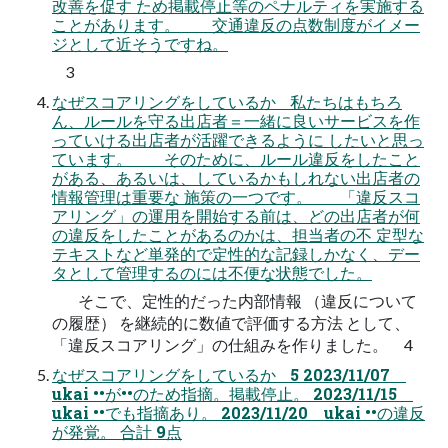
改善を促す ため掲載停止等のペナルティを実施する
ことがあります。 交通違反の点数制度がイメー
ジとして近そうですね。
3
なぜスコアリングをしているか 私たちはもちろ
ん、ルールを守る出店者＝一緒に良いサービスを作
っていける出店者が活躍できるように したいと思っ
ています。 そのために、ルール違反をしたこと
がある、あるいは、しているかもしれない出店者の
情報管理は重要な 施策の一つです。 「違反スコ
アリング」の運用を開始する前は、どの出店者が何
の違反をしたことがあるのかは、担当者の不 定型な
テキストなど単発的で定性的な記録しかなく、デー
タとして管理するのには不便な状態でした。
そこで、定性的だった内部情報 （違反について
の履歴） を継続的に数値で評価する方法 として、
「違反スコアリング」の仕組みを作りました。 4
なぜスコアリングをしているか 5 2023/11/07
ukai ••が••のため指摘。掲載停止。 2023/11/15
ukai ••でも指摘あり。 2023/11/20 ukai ••の違反
が発覚。 合計 9点