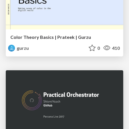
Color Theory Basics | Prateek | Gurzu
gurzu
0
410