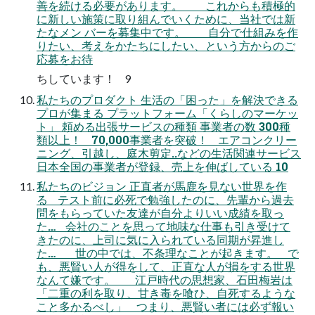
善を続ける必要があります。 これからも積極的
に新しい施策に取り組んでいくために、当社では新
たなメン バーを募集中です。 自分で仕組みを作
りたい、考えをかたちにしたい、という方からのご
応募をお待
ちしています！ 9
私たちのプロダクト 生活の「困った」を解決できる
プロが集まる プラットフォーム「くらしのマーケッ
ト」 頼める出張サービスの種類 事業者の数 300種
類以上！ 70,000事業者を突破！ エアコンクリー
ニング、引越し、庭木剪定..などの生活関連サービス
日本全国の事業者が登録、売上を伸ばしている 10
私たちのビジョン 正直者が馬鹿を見ない世界を作
る テスト前に必死で勉強したのに、先輩から過去
問をもらっていた友達が自分よりいい成績を取っ
た… 会社のことを思って地味な仕事も引き受けて
きたのに、上司に気に入られている同期が昇進し
た… 世の中では、不条理なことが起きます。 で
も、悪賢い人が得をして、正直な人が損をする世界
なんて嫌です。 江戸時代の思想家、石田梅岩は
「二重の利を取り、甘き毒を喰ひ、自死するような
こと多かるべし」 つまり、悪賢い者には必ず報い