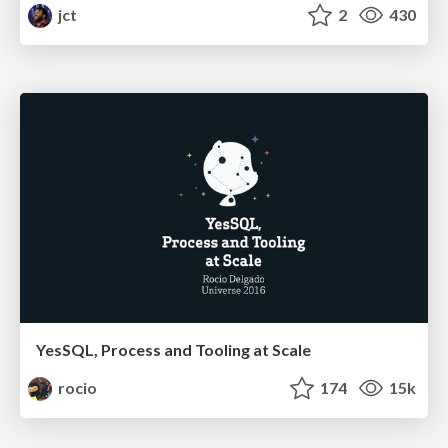
jct
2
430
YesSQL, Process and Tooling at Scale
rocio
174
15k