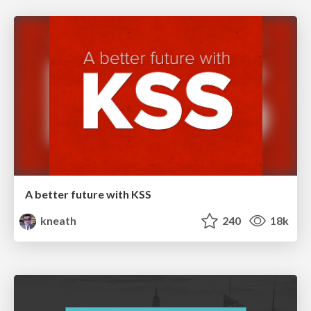
A better future with KSS
kneath
240
18k