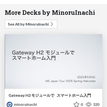
More Decks by MinoruInachi
See All by MinoruInachi
Gateway H2 モジュールで スマートホーム入門
minoruinachi
0
320