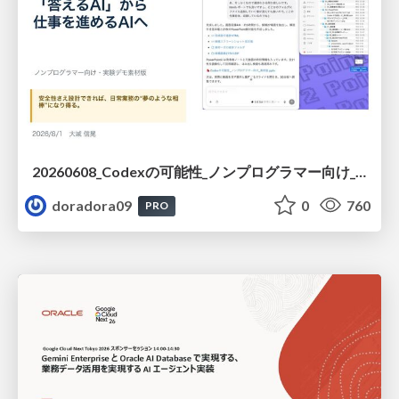
20260608_Codexの可能性_ノンプログラマー向け_大城追記
doradora09
0
760
PRO