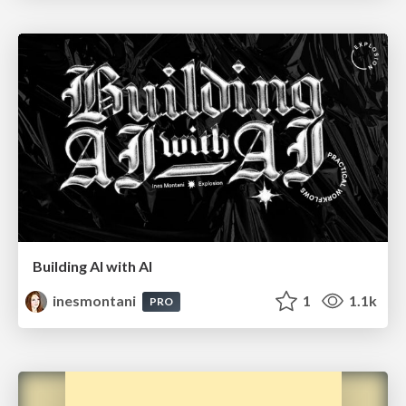
Building AI with AI
inesmontani
1
1.1k
PRO