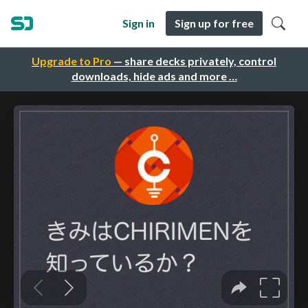
Sign in
Sign up for free
Upgrade to Pro
— share decks privately, control
downloads, hide ads and more …