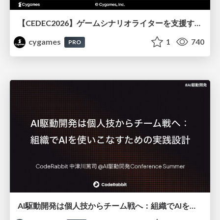
【CEDEC2026】ゲームシナリオライターを支援するAIツール開発の実践 ― 設計とプロンプトの工夫 ―
cygames
1
740
PRO
AI駆動開発は個人技からチーム戦へ：組織でAIを使いこなすための実践設計