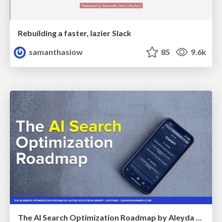
Rebuilding a faster, lazier Slack
samanthasiow
85
9.6k
The AI Search Optimization Roadmap by Aleyda Solis