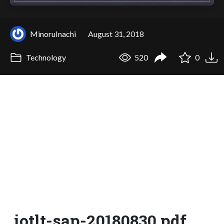
MinoruInachi
August 31, 2018
Technology
520
0
iotlt-sap-20180830.pdf