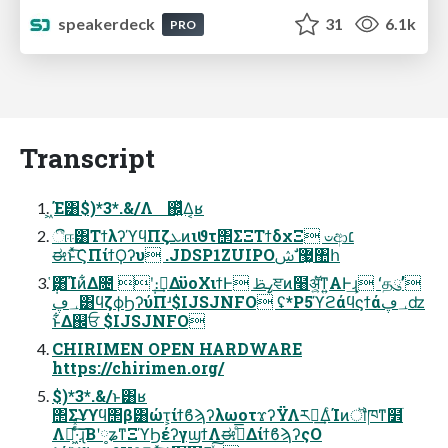
speakerdeck
31
6.1k
PRO
Transcript
͖Έ͸$)*3*.&/Λ ஌͍ͬͯΔ͔ʁ
ීஈ͸ΤϯλʔϓϥΠζܥͷιϑτ΢ΣΞΤϯδχΞ ಀආ׆
ಈͱͯ͠ϚΠίϯϘʔυ .JDSP1ZUIPO޷͖ ࣗݾ঺հ
݄̔͸͡Ίͷ͋Δ೔ ݄ʹ։࠵͢ΔϋοΧιϯͰ ߨࢣਞͷ໨ॲ͕͍ͭͯͳ͍Α͏Ͱ͢ɻ ʻதུʼ
؀ڥ͸ϥζϕϦʔύΠʴ$IJSJNFO ʢ*P5ϓϩάϥϛϯά؀ڥʣ
ͱ͋Δ஌ਓ $IJSJNFO
CHIRIMEN OPEN HARDWARE
https://chirimen.org/
$)*3*.&/ͱ͸ʁ
΢Σϒϒϥ΢β͸ώτ͕ίϯϐϡʔλωοτϫʔΫΛར༻͢ΔͨΊͷॏཁͳ໾ׂ
ΛՌ͖ͨͯ͠·ͨ͠ɻ͞Βʹ༷ʑͳΞϓϦέʔγϣϯΛಈ࡞ͤ͞ΔίϯϐϡʔςΟ