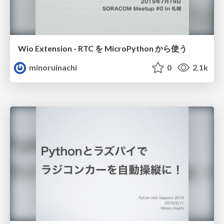
Wio Extension - RTC を MicroPython から使う
minoruinachi
0
2.1k