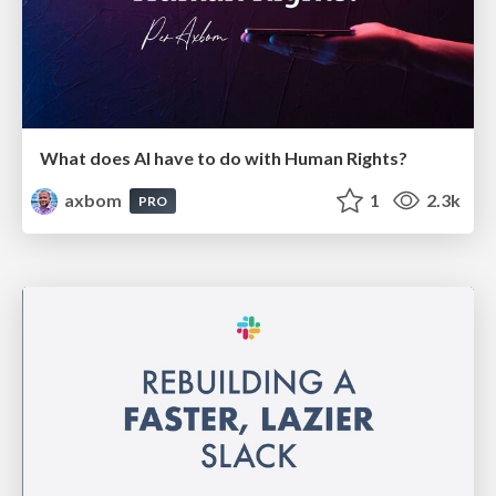
What does AI have to do with Human Rights?
axbom
1
2.3k
PRO