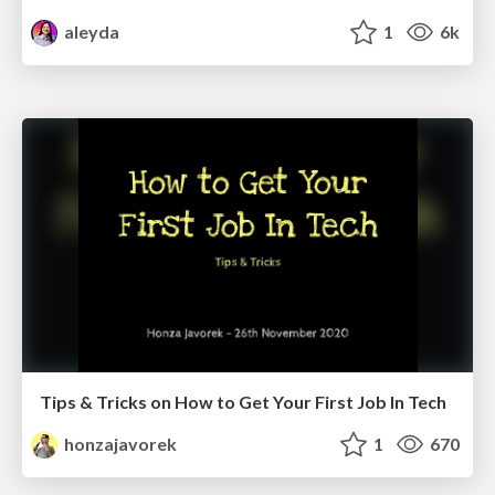
aleyda
1
6k
Tips & Tricks on How to Get Your First Job In Tech
honzajavorek
1
670