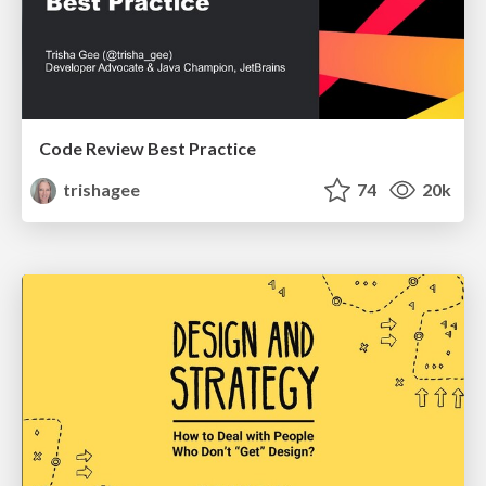
Code Review Best Practice
trishagee
74
20k