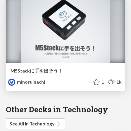
M5Stackに手を出そう！
minoruinachi
1
1k
Other Decks in Technology
See All in Technology