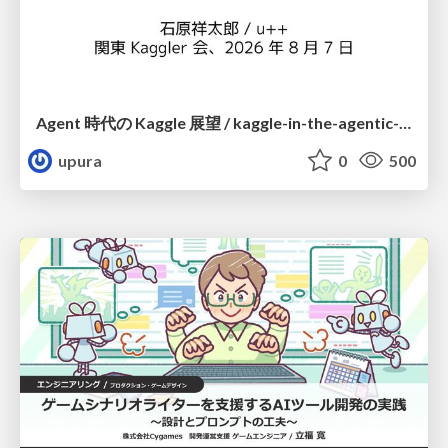
Agent 時代の Kaggle 展望 / kaggle-in-the-agentic-era
upura
0
500