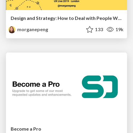
Design and Strategy: How to Deal with People Who Don’t "Get" Design
morganepeng
133
19k
Become a Pro