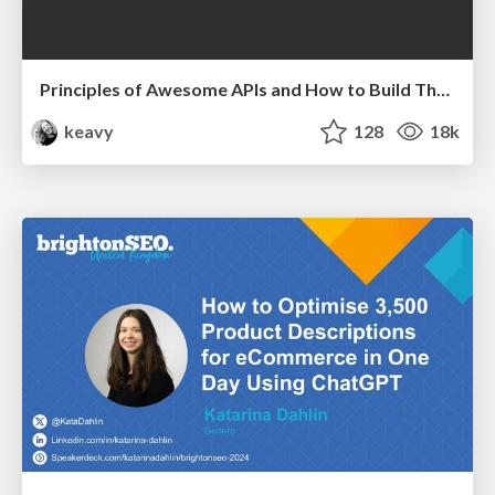
Principles of Awesome APIs and How to Build Them.
keavy
128
18k