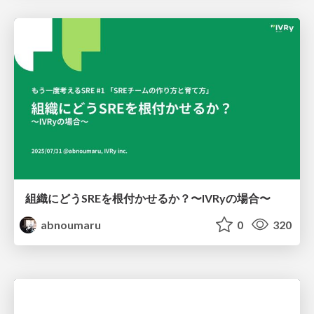
組織にどうSREを根付かせるか？〜IVRyの場合〜
abnoumaru
0
320