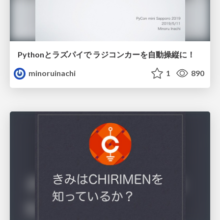
Pythonとラズパイで ラジコンカーを自動操縦に！
minoruinachi
1
890