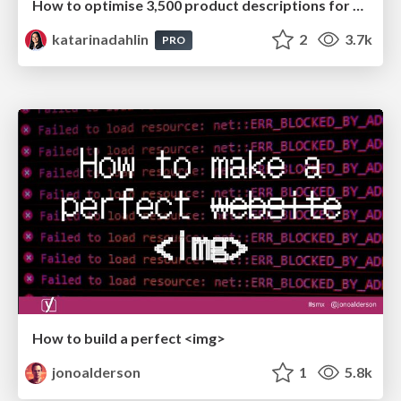
How to optimise 3,500 product descriptions for ecommerce in one day using ChatGPT
katarinadahlin
2
3.7k
PRO
How to build a perfect <img>
jonoalderson
1
5.8k