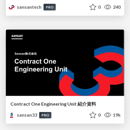
sansantech
0
240
PRO
Contract One Engineering Unit 紹介資料
sansan33
0
19k
PRO