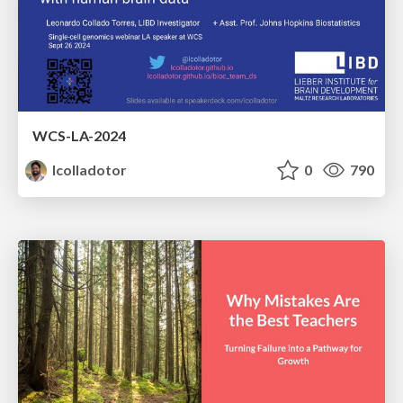
WCS-LA-2024
lcolladotor
0
790