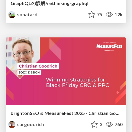
GraphQLの誤解/rethinking-graphql
sonatard
75
12k
brightonSEO & MeasureFest 2025 - Christian Goodrich - Winning strategies for Black Friday CRO & PPC
cargoodrich
3
760