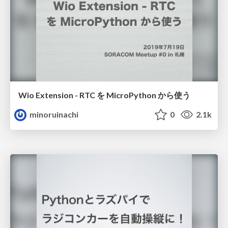
Wio Extension - RTC を MicroPython から使う
minoruinachi
0
2.1k