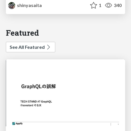
shinyasaita
1
340
Featured
See All Featured