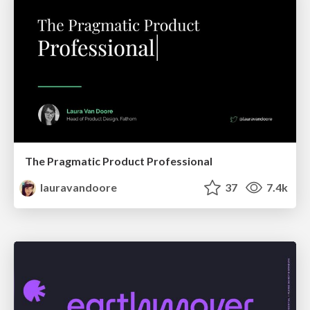
The Pragmatic Product Professional
lauravandoore
37
7.4k