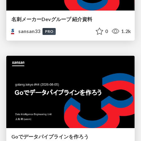
名刺メーカーDevグループ 紹介資料
sansan33
0
1.2k
PRO
Goでデータパイプラインを作ろう