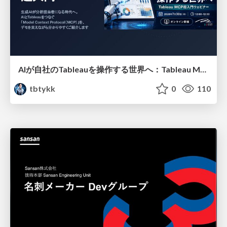
AIが自社のTableauを操作する世界へ：Tableau MCP超入門
tbtykk
0
110