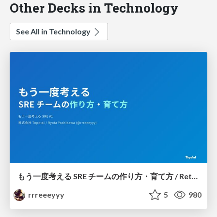
Other Decks in Technology
See All in Technology
もう一度考える SRE チームの作り方・育て方 / Rethinking SRE #1: Building and Growing SRE Teams
rrreeeyyy
5
980