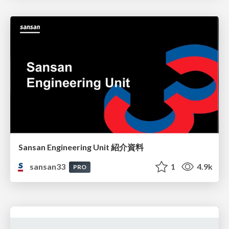
Sansan Engineering Unit 紹介資料
sansan33
1
4.9k
PRO