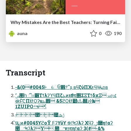
Why Mistakes Are the Best Teachers: Turning Failure into a Pathway for Growth
auna
0
190
Transcript
-&(0#0045Ͱ େਓ΋༡΅͏ʂ ʙϥζύΠΧϝϥ࿈ܞฤʙ
ಈͱͯ͠ϚΠίϯϘʔυܥ΋ &5ϩϘίϯ๺ւಓ஍۠ɹ࣮ߦҕһ
1ZUIPOࡳຈཪํ
˞೥݄೔ݱࡏ
̏छྨͷ#0045ϒϩοΫ Ϝʔϒϋϒ ֎෦Ϟʔλʔ Χϥʔˍڑ཭ηϯαʔ
಺ଂϞʔλʔY ಺ଂνϧτηϯαʔ 3(#-&%