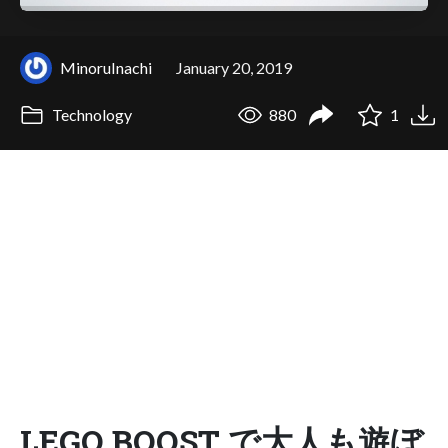
MinoruInachi
January 20, 2019
Technology
880
1
LEGO BOOST で大人も遊ぼ