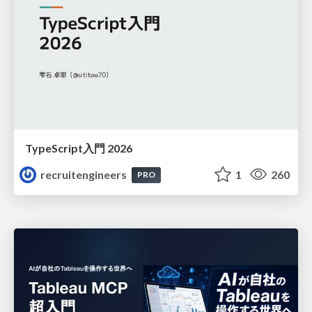
TypeScript入門 2026
recruitengineers
1
260
PRO