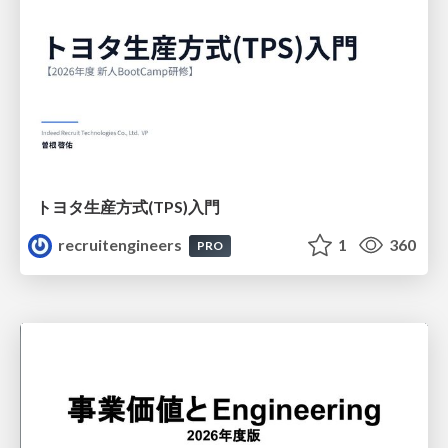
トヨタ⽣産⽅式(TPS)⼊⾨
recruitengineers
1
360
PRO