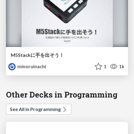
M5Stackに手を出そう！
minoruinachi
1
1k
Other Decks in Programming
See All in Programming