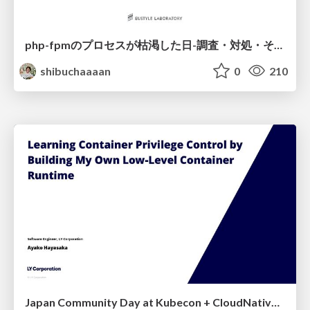
php-fpmのプロセスが枯渇した日-調査・対処・そして本当にやるべきだったこと-
shibuchaaaan
0
210
Japan Community Day at Kubecon + CloudNativeCon Japan 2026: Learning Container Privilege Control by Building My Own Low-Level Container Runtime