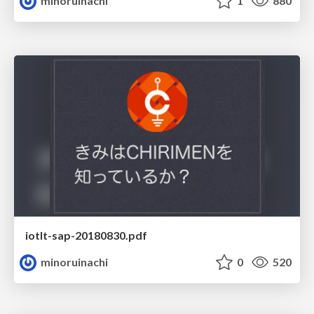
minoruinachi
1
880
iotlt-sap-20180830.pdf
minoruinachi
0
520