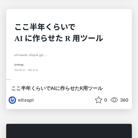
ここ半年くらいでAIに作らせたR用ツール
eitsupi
0
360