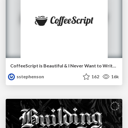
CoffeeScript is Beautiful & I Never Want to Write Plain JavaScript Again
sstephenson
162
16k