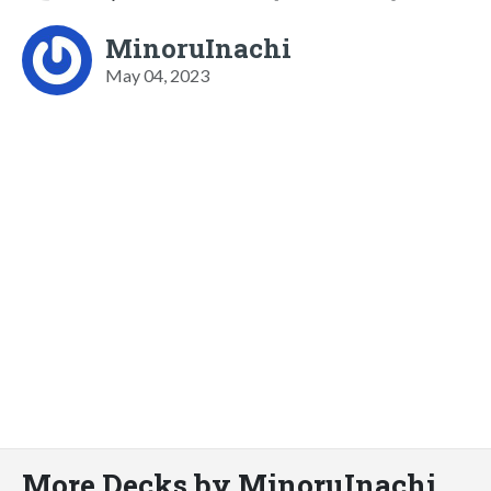
MinoruInachi
May 04, 2023
More Decks by MinoruInachi