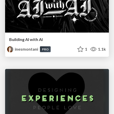
Building AI with AI
inesmontani
1
1.1k
PRO