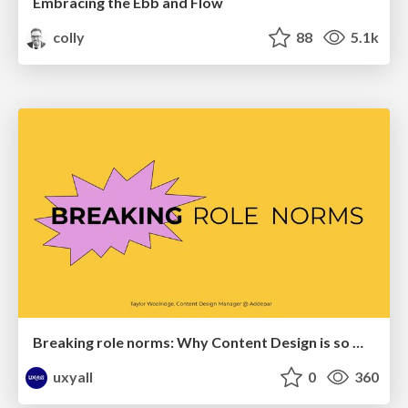
Embracing the Ebb and Flow
colly
88
5.1k
Breaking role norms: Why Content Design is so much more than writing copy - Taylor Woolridge
uxyall
0
360