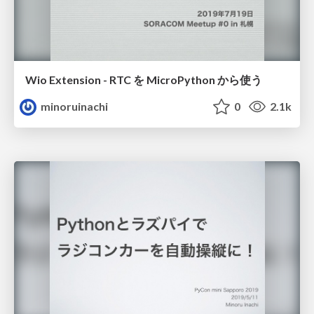
Wio Extension - RTC を MicroPython から使う
minoruinachi
0
2.1k