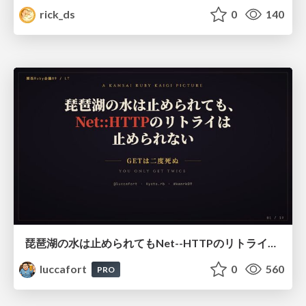
rick_ds
0
140
琵琶湖の水は止められてもNet--HTTPのリトライは止められない / You might be able to stop the water flow of Lake Biwa but you can't stop Net::HTTP retries
luccafort
0
560
PRO