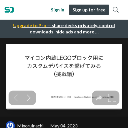
Sign in
Sign up for free
Upgrade to Pro
— share decks privately, control
downloads, hide ads and more …
MinoruInachi
May 04, 2023