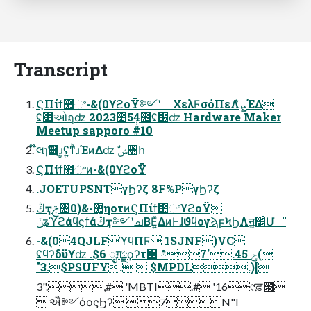
Transcript
ϚΠίϯ಺ଂ-&(0ϒϩοΫ༻ʹ ΧελϜσόΠεΛܨ͛ͯΈΔ
ʢ௅ઓฤʣ 2023೥5݄4೔ʢ໦ʣ Hardware Maker
Meetup sapporo #10
໊લɿҴ஍ɹູʢ͍ͳͪɹΈͷΔʣ ࣗݾ঺հ
ϚΠίϯ಺ଂͷ-&(0ϒϩοΫ
.JOETUPSNTγϦʔζ 8F%PγϦʔζ
ڭҭࢢ৔޲͚-&(0ηοτͷϚΠίϯ಺ଂϒϩοΫ
ݩʑϓϩάϥϛϯάڭҭ༻ʹചΒΕ͍ͯΔͷͰɺϑϥογϡϝϞϦΛॻ͖׵͑Մೳ
-&(04QJLFϓϥΠϜ 1SJNF)VC
ʢϥʔδϋϒʣ .$6 ೖग़ྗϙʔτ਺ ిݯ 45.'7(
"3.$PSUFY.  $MPDL.)[
3".,# 'MBTI.# '16୯ਫ਼౓
 ઐ༻όοςϦʔ 7N"I