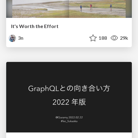
It's Worth the Effort
3n
188
29k