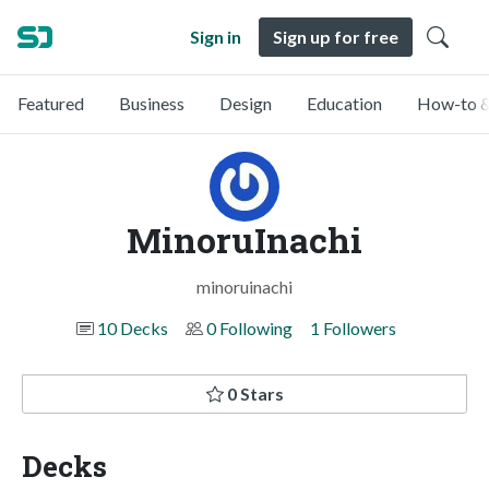
Sign in
Sign up for free
Featured
Business
Design
Education
How-to &
MinoruInachi
minoruinachi
10 Decks
0 Following
1 Followers
0 Stars
Decks