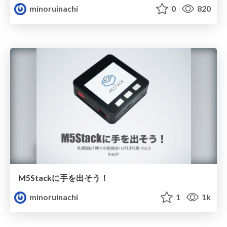
minoruinachi
0
820
M5Stackに手を出そう！
minoruinachi
1
1k