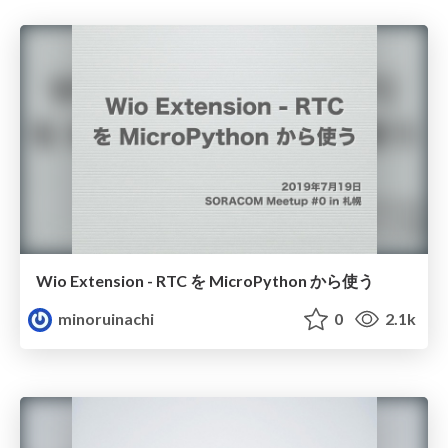
Wio Extension - RTC を MicroPython から使う
minoruinachi
0
2.1k