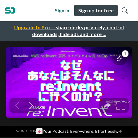
Sign in
Sign up for free
Upgrade to Pro
— share decks privately, control
downloads, hide ads and more …
·
Your Podcast. Everywhere. Effortlessly.
→
SPONSORED