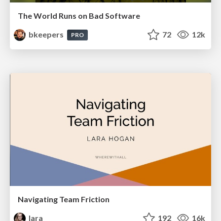
The World Runs on Bad Software
bkeepers
72
12k
PRO
Navigating Team Friction
lara
192
16k