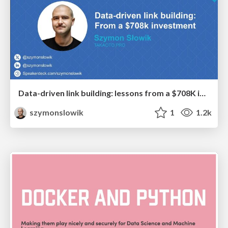
Data-driven link building: lessons from a $708K investment (BrightonSEO talk)
szymonslowik
1
1.2k