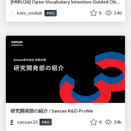
[MIRU26] Open-Vocabulary Intention-Guided Object Detection in Diverse Scenes
keio_smilab
0
140
PRO
研究開発部の紹介 / Sansan R&D Profile
sansan33
4
24k
PRO