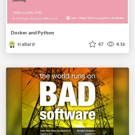
Docker and Python
trallard
47
4.1k