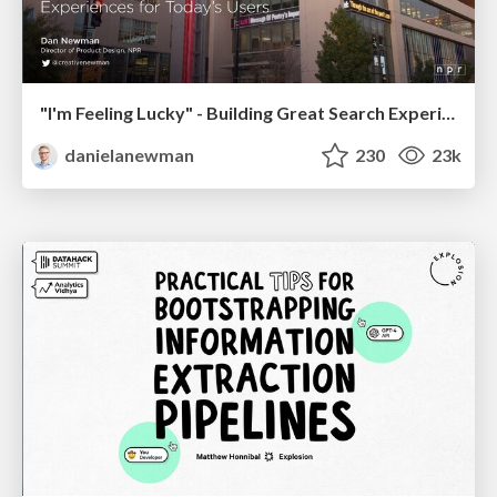
"I'm Feeling Lucky" - Building Great Search Experiences for Today's Users (#IAC19)
danielanewman
230
23k