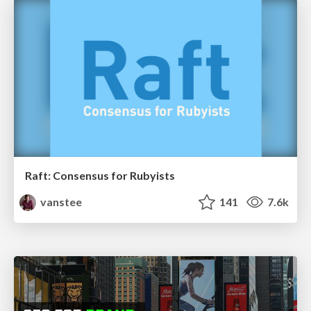
Raft: Consensus for Rubyists
vanstee
141
7.6k