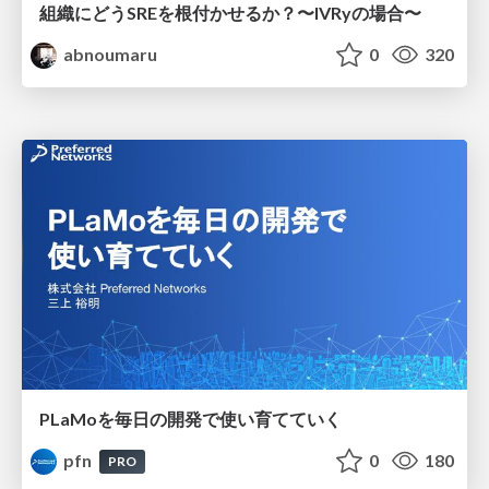
組織にどうSREを根付かせるか？〜IVRyの場合〜
abnoumaru
0
320
PLaMoを毎日の開発で使い育てていく
pfn
0
180
PRO