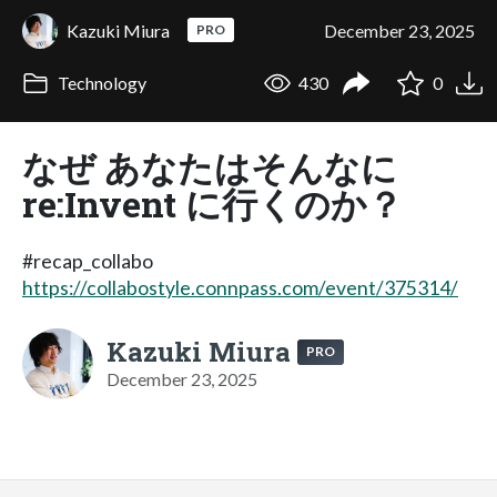
Kazuki Miura
December 23, 2025
PRO
Technology
430
0
なぜ あなたはそんなに
re:Invent に行くのか？
#recap_collabo
https://collabostyle.connpass.com/event/375314/
Kazuki Miura
PRO
December 23, 2025