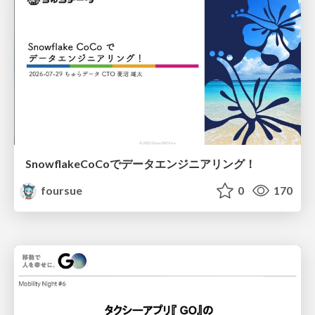
SnowflakeCoCoでデータエンジニアリング！
foursue
0
170