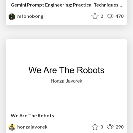
Gemini Prompt Engineering: Practical Techniques for Tangible AI Outcomes
mfonobong
2
470
We Are The Robots
honzajavorek
0
290