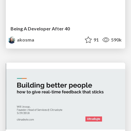
Being A Developer After 40
akosma
91
590k