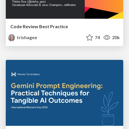
Code Review Best Practice
trishagee
74
20k