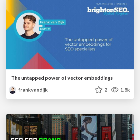
The untapped power of vector embeddings
frankvandijk
2
1.8k