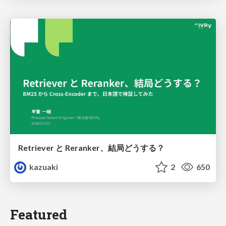
Retriever と Reranker、結局どうする？
kazuaki
2
650
Featured