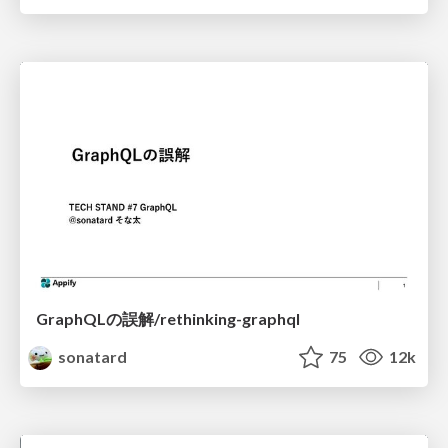
GraphQLの誤解/rethinking-graphql
sonatard
75
12k