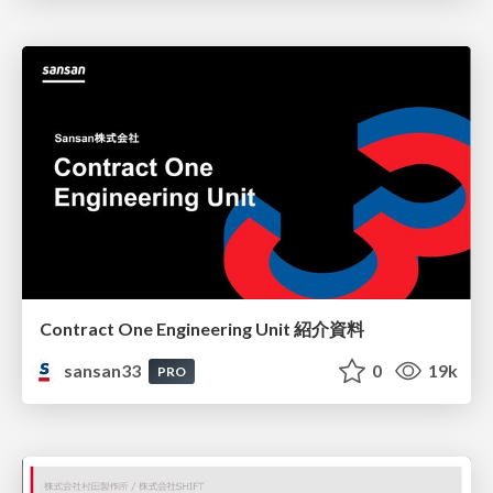
Contract One Engineering Unit 紹介資料
sansan33
0
19k
PRO