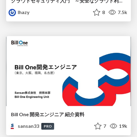
クラウドセキュリティ入門 ～安全なクラウド利用のための基礎知識～
lhazy
8
7.5k
Bill One 開発エンジニア 紹介資料
sansan33
7
19k
PRO