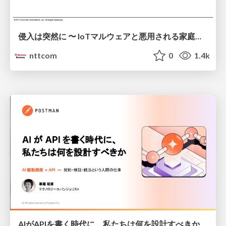
侵入は突然に 〜 IoTマルウェアと悪用される家庭の機器 ～ / When Intrusion Strikes: IoT Malware and the Abuse of Home Devices
nttcom
0
1.4k
AIがAPIを書く時代に、私たちは何を設計すべきか