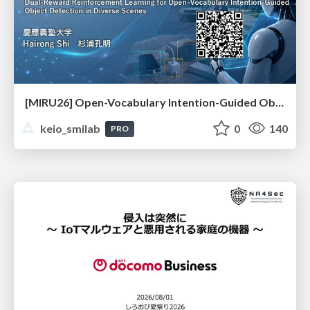
[MIRU26] Open-Vocabulary Intention-Guided Object Detection in Diverse Scenes
keio_smilab
0
140
PRO