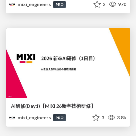
mixi_engineers
2
970
PRO
AI研修(Day1)【MIXI 26新卒技術研修】
mixi_engineers
3
3.8k
PRO