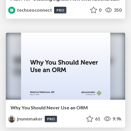
techseoconnect
0
350
PRO
Why You Should Never Use an ORM
jnunemaker
61
9.9k
PRO