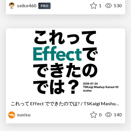
seike460
1
530
PRO
これって Effect でできたのでは? / TSKaigi Mashup Kansai #2
susisu
0
140