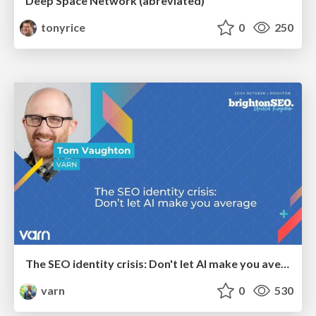
Deep Space Network (abreviated)
tonyrice
0
250
The SEO identity crisis: Don't let AI make you average
varn
0
530