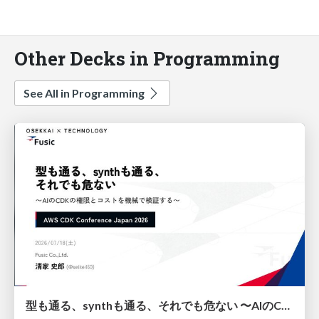
Other Decks in Programming
See All in Programming
型も通る、synthも通る、それでも危ない 〜AIのCDKの権限とコストを機械で検証する〜 / It Passes Type Checks, It Passes Synth Checks, but It’s Still Risky — Automatically Verifying Permissions and Costs in AI’s CDK —