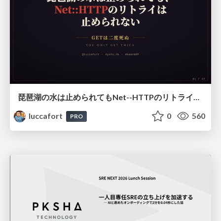
琵琶湖の水は止められてもNet--HTTPのリトライは止められない / You might be able to stop the water flow of Lake Biwa but you can't stop Net::HTTP retries
luccafort
0
560
PRO