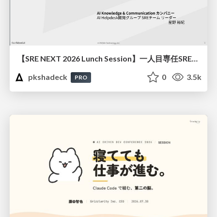
【SRE NEXT 2026 Lunch Session】一人目専任SREの立ち上げを加速する ― AIと進めたオンボーディングで2分を0.04秒にした話
pkshadeck
0
3.5k
PRO