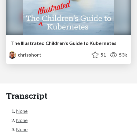
The Illustrated Children's Guide to Kubernetes
chrisshort
51
53k
Transcript
None
None
None