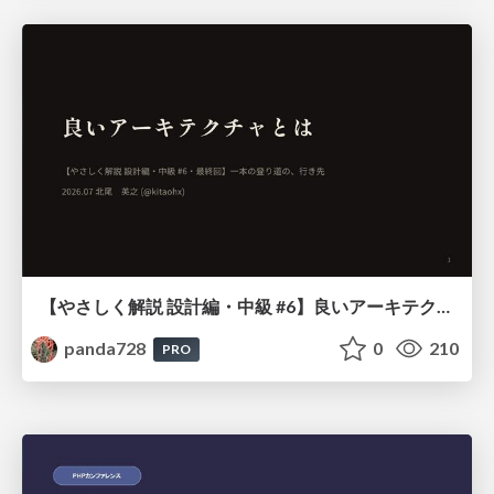
【やさしく解説 設計編・中級 #6】良いアーキテクチャとは ～ 一本の登り道の、行き先 ～
panda728
0
210
PRO