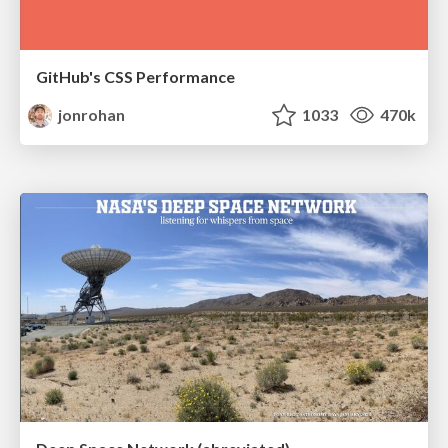
GitHub's CSS Performance
jonrohan
1033
470k