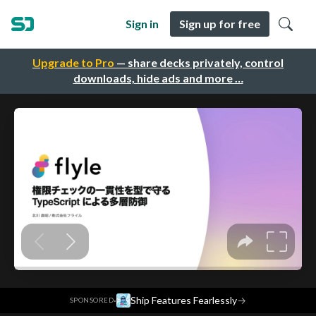
Sign in
Sign up for free
Upgrade to Pro
— share decks privately, control
downloads, hide ads and more …
·
Ship Features Fearlessly
→
SPONSORED