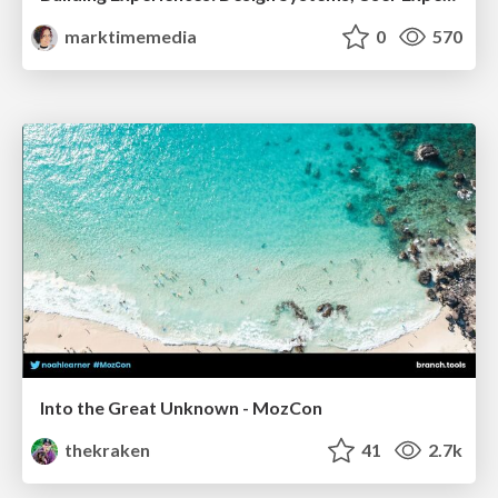
marktimemedia
0
570
Into the Great Unknown - MozCon
thekraken
41
2.7k