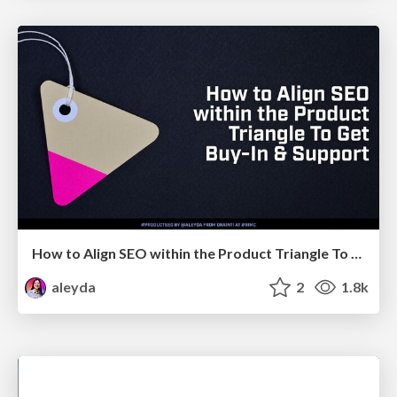
How to Align SEO within the Product Triangle To Get Buy-In & Support - #RIMC
aleyda
2
1.8k