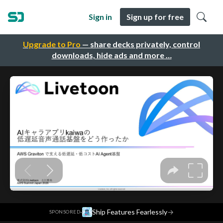
Sign in
Sign up for free
Upgrade to Pro
— share decks privately, control
downloads, hide ads and more …
·
Ship Features Fearlessly
→
SPONSORED