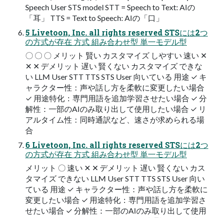
Speech User STS model STT = Speech to Text: AIの
「耳」 TTS = Text to Speech: AIの「口」
5 Livetoon, Inc. all rights reserved STSには2つ
の方式が存在 方式 組み合わせ型 単一モデル型
〇 〇 〇 メリット 賢い カスタマイズ しやすい 速い ✕
✕ ✕ デメリット 遅い 賢くない カスタマイズ できな
い LLM User STT TTS STS User 向いている 用途 ✓ キ
ャラクター性：声や話し方を柔軟に変更したい場合
✓ 用途特化：専門用語を追加学習させたい場合 ✓ 分
解性：一部のAIのみ取り出して使用したい場合 ✓ リ
アルタイム性：同時通訳など、速さが求められる場
合
6 Livetoon, Inc. all rights reserved STSには2つ
の方式が存在 方式 組み合わせ型 単一モデル型
メリット 〇 速い ✕ ✕ デメリット 遅い 賢くない カス
タマイズ できない LLM User STT TTS STS User 向い
ている 用途 ✓ キャラクター性：声や話し方を柔軟に
変更したい場合 ✓ 用途特化：専門用語を追加学習さ
せたい場合 ✓ 分解性：一部のAIのみ取り出して使用