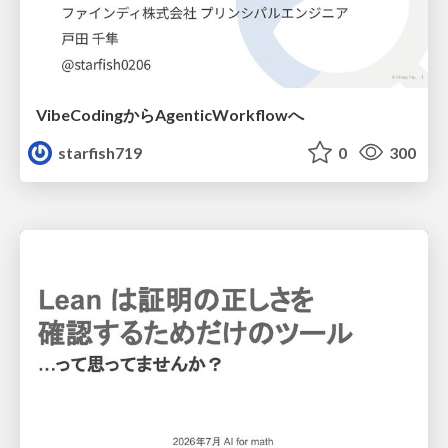
VibeCodingからAgenticWorkflowへ
starfish719
0
300