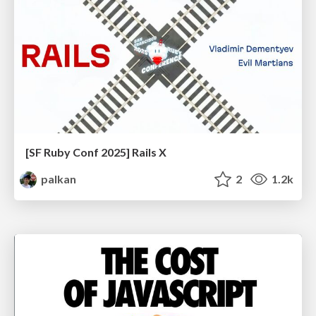
[SF Ruby Conf 2025] Rails X
palkan
2
1.2k