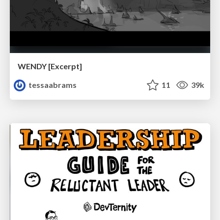
WENDY [Excerpt]
tessaabrams
11
39k