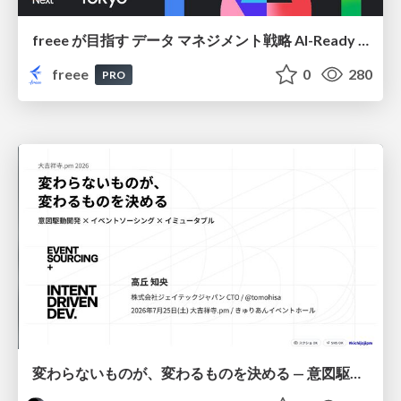
freee が目指す データ マネジメント戦略 AI-Ready 時代を支える 攻めのガバナンスとは
freee
0
280
PRO
変わらないものが、変わるものを決める — 意図駆動開発 × イベントソーシング × イミュータブル | What Doesn't Change Decides What Can — IDD × Event Sourcing × Immutability