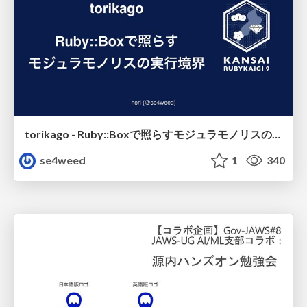
torikago - Ruby::Boxで照らすモジュラモノリスの実行境界
se4weed
1
340