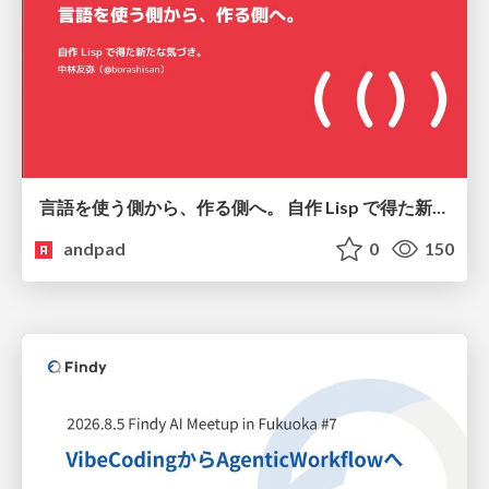
言語を使う側から、作る側へ。 自作 Lisp で得た新たな気づき。
andpad
0
150