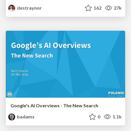
destraynor
162
27k
Google's AI Overviews - The New Search
badams
0
1.1k