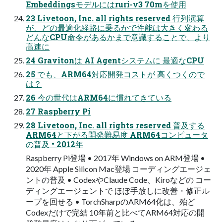
Embeddingsモデルにはruri-v3 70mを使用
23 Livetoon, Inc. all rights reserved 行列演算
が、どの最適化経路に乗るかで性能は大きく変わる
どんなCPU命令があるかまで意識することで、より
高速に
24 Gravitonは AI Agentシステムに 最適なCPU
25 でも、ARM64対応開発コストが 高くつくので
は？
26 今の世代はARM64に慣れてきている
27 Raspberry Pi
28 Livetoon, Inc. all rights reserved 普及する
ARM64と下がる開発難易度 ARM64コンピュータ
の普及 • 2012年
Raspberry Pi登場 • 2017年 Windows on ARM登場 •
2020年 Apple Silicon Mac登場 コーディングエージェ
ントの普及 • CodexやClaude Code、Kiroなどの コー
ディングエージェントで ほぼ手放しに改善・修正ル
ープを回せる • TorchSharpのARM64化は、殆ど
Codexだけで完結 10年前と比べてARM64対応の開