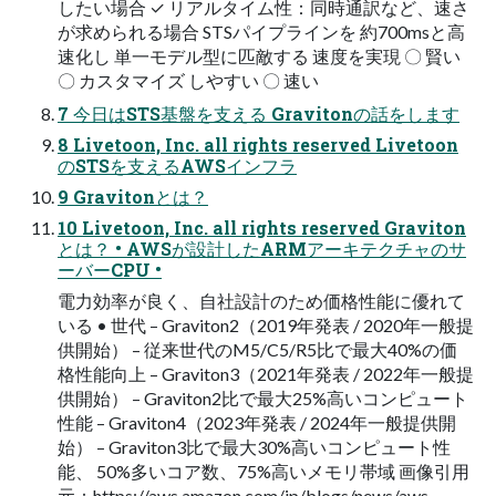
したい場合 ✓ リアルタイム性：同時通訳など、速さ
が求められる場合 STSパイプラインを 約700msと高
速化し 単一モデル型に匹敵する 速度を実現 〇 賢い
〇 カスタマイズ しやすい 〇 速い
7 今日はSTS基盤を支える Gravitonの話をします
8 Livetoon, Inc. all rights reserved Livetoon
のSTSを支えるAWSインフラ
9 Gravitonとは？
10 Livetoon, Inc. all rights reserved Graviton
とは？ • AWSが設計したARMアーキテクチャのサ
ーバーCPU •
電力効率が良く、自社設計のため価格性能に優れて
いる • 世代 – Graviton2（2019年発表 / 2020年一般提
供開始） – 従来世代のM5/C5/R5比で最大40%の価
格性能向上 – Graviton3（2021年発表 / 2022年一般提
供開始） – Graviton2比で最大25%高いコンピュート
性能 – Graviton4（2023年発表 / 2024年一般提供開
始） – Graviton3比で最大30%高いコンピュート性
能、 50%多いコア数、75%高いメモリ帯域 画像引用
元：https://aws.amazon.com/jp/blogs/news/aws-