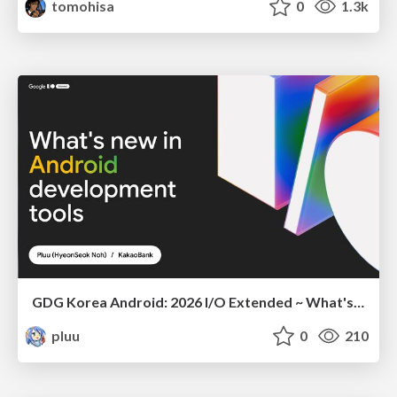
tomohisa
0
1.3k
GDG Korea Android: 2026 I/O Extended ~ What's new in Android development tools
pluu
0
210