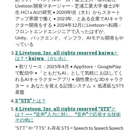
Livetoon 開発マネージャー – 芝浦工業大学 修士2年
生 HCI x AIの研究 • 2020年頃（大1）からスタート
アップ界隈で働く • 2023年、とある企業でAIキャラ
クター開発をする • 2024年12月にLivetoonへ転職 –
フロントエンドエンジニアで入ったはずが、
Unity、バックエンド、インフラ、AIモデル開発もや
っている
2 Livetoon, Inc. all rights reserved kaiwaと
は？ • kaiwa （かいわ）
• 初リリース：2025年4月 • AppStore・GooglePlay
で配信中 • 「ともだちAI」として気軽に お話してく
れるAIキャラクターアプリ • 個性豊かな3Dキャラク
ター ｘ あなたを覚える記憶システム ｘ 低遅延なSTS
基盤
3 ”STS”とは？
4 Livetoon, Inc. all rights reserved “STS”と
は？ —— “音声”入力に対し、“音声”で応答する技術
その他に
“STT” や “TTS” も存在 STS = Speech to Speech Speech