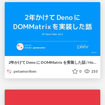
2年かけて Deno に DOMMatrix を実装した話 / How I implemented DOMMatrix in Deno over two years
petamoriken
0
210