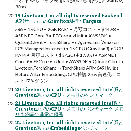
ベクトル化 キャラ表情のための 感情推定 約30ms 約
30ms
19 Livetoon, Inc. all rights reserved Backend
APIサーバーのGraviton移行 • Fargate
x86 • 1 vCPU • 2GB RAM • 月額コスト • $44.98 •
ASP.NET Core 9 • EFCore • xUnit • AWSSDK •
Qdrant.Client • TorchSharp • c7g.medium (Amazon
ECS Managed Instances) • 1 vCPU (Graviton3) • 2GB
RAM • 月額コスト • $37.20 (↓17.3%) • ASP.NET
Core 9 • EFCore • xUnit • AWSSDK • Qdrant.Client •
Livetoon.TorchSharp （TorchSharp ARM64対応版）
Before After Embeddings CPU推論 25％高速化、コ
スト17％ダウン
20 Livetoon, Inc. all rights reserved Intel系と
Graviton系でのCPU・メモリのベンチマーク
21 Livetoon, Inc. all rights reserved Intel系と
Graviton系でのCPU・メモリのベンチマーク メモ
リ帯域幅が 非常に優秀
22 Livetoon, Inc. all rights reserved Intel系と
Graviton系でのEmbeddingsベンチマーク