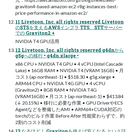
graviton4-based-amazon-ec2-r8g-instances-best-
price-performance-in-amazon-ec2/
11 Livetoon, Inc. all rights reserved Livetoon
のSTSを支えるAWSインフラ TTS、STTサーバー
での Graviton2 +
NVIDIA T4 GPU活用
12 Livetoon, Inc. all rights reserved g4dnから
g5gへの移行 • g4dn.xlarge •
x86 CPU + NVIDIA T4 GPU • 4 vCPU (Intel Cascade
Lake) • 16GB RAM • NVIDIA T4 (VRAM 16GB) • 月
コスト(ap-northeast-1) • $518.30 • g5g.xlarge •
ARM64 CPU + NVIDIA T4G GPU • 4 vCPU
(Graviton2) • 8GB RAM • NVIDIA T4G
(VRAM16GB) • 月コスト(ap-northeast-1) • $413.84
(↓ 20.15%) • 移行に必要な作業 • GPU DriverやECS
Agentなどを整備したAMI • ARM64+CUDA対応の
torchのビルド作業 Before After 性能変わらずで、約
2割のコスト削減
13 なるほど！ Gravitonを使えば安くなる という話