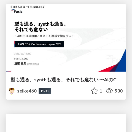
型も通る、synthも通る、それでも危ない 〜AIのCDKの権限とコストを機械で検証する〜 / It Passes Type Checks, It Passes Synth Checks, but It’s Still Risky — Automatically Verifying Permissions and Costs in AI’s CDK —
seike460
1
530
PRO