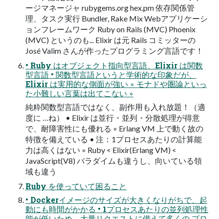
ージマネージャ rubygems.org hex.pm 依存関係管
理、タスク実行 Bundler, Rake Mix Webアプリケーシ
ョンフレームワーク Ruby on Rails (MVC) Phoenix
(MVC) というのも... Elixir は元 Rails コミッターの
José Valim さんが作ったプログラミング言語です！
• Ruby はオブジェクト指向型言語、Elixir は関数
型言語 • 関数型言語というと学術的な印象だが、
Elixir は実用的な側面が強い ◦ モナドや圏論といっ
た小難しい言葉は出てこない ◦
純粋関数型言語ではなく、副作用も入れ放題！（適
度に …ね） • Elixir は並行・並列・分散処理が得意
で、耐障害性にも優れる ◦ Erlang VM 上で動く故の
特徴を備えている • 注：1プロセスあたりの計算能
力は高くはない ◦ Ruby < Elixir(Erlang VM) <
JavaScript(V8) パラダイムも違うし、向いている領
域も違う
Ruby を使っていて困ること
• Dockerイメージのサイズが大きくなりがちで、起
動にも時間がかかる • 1プロセスあたりの並列処理性
能が低いため、大量リクエストに備えて多くの プロ