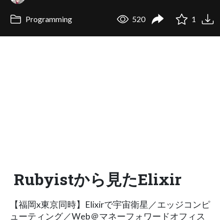
Programming
520
1
Rubyistから見たElixir
【福岡x東京同時】Elixirで宇宙衛星／エッジコンピ
ューティング／Web＠マネーフォワードオフィス