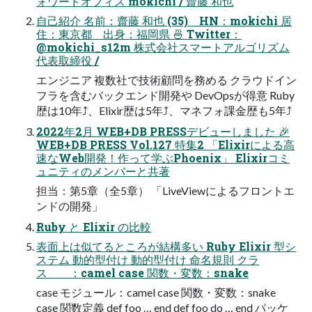
ォワードオフィス mokichi / 齋藤 和也
自己紹介 名前：齋藤 和也 (35) HN：mokichi 居
住：東京都 出身：福岡県 🍜 Twitter：
@mokichi_s12m 株式会社スマートアルゴリズム
代表取締役 /
エンジニア 複数社で技術顧問を務める クラウドイン
フラを含むバックエンド開発や DevOpsが得意 Ruby
歴は10年⤴、Elixir歴は5年⤴、マネフォ課金歴も5年⤴
2022年2月 WEB+DB PRESSデビューしました 🎉
WEB+DB PRESS Vol.127 特集2 「Elixirによる高
速なWeb開発！作って学ぶPhoenix」 Elixirコミ
ュニティのメンバーと共著
担当：第5章（全5章） 「LiveViewによるフロントエ
ンドの開発」
Ruby と Elixir の比較
表面上は似てるところが結構多い Ruby Elixir 型シ
ステム 動的型付け 動的型付け 命名規則 クラ
ス ：camel case 関数・変数：snake
case モジュール：camel case 関数・変数：snake
case 関数定義 def foo … end def foo do … end パッケ