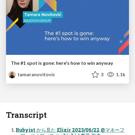
The #1 spot is gone: here's how to win anyway
tamaranovitovic
3
1.1k
Transcript
Rubyist から見た Elixir 2023/06/22 @マネーフ