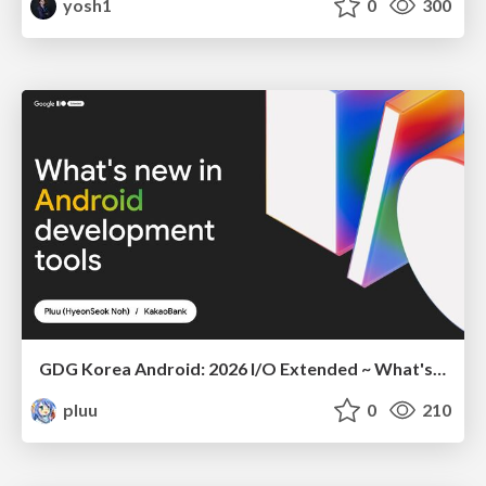
yosh1
0
300
GDG Korea Android: 2026 I/O Extended ~ What's new in Android development tools
pluu
0
210