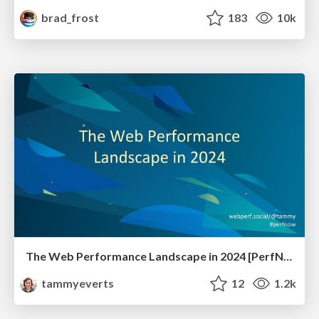
brad_frost
183
10k
The Web Performance Landscape in 2024 [PerfNow 2024]
tammyeverts
12
1.2k