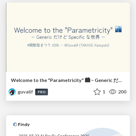
Welcome to the "Parametricity" 🏙️ − Generic だけど Specific な世界 −
guvalif
1
200
PRO