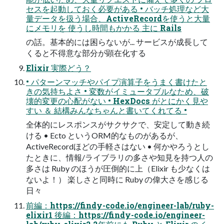
セスを起動しておく必要がある • バッチ処理など大
量データを扱う場合、ActiveRecordを使うと大量
にメモリを 使うし時間もかかる 主に Rails
の話。基本的には困らないが... サービスが成長して
くると不得意な部分が顕在化する
Elixir 実際どう？
• パターンマッチやパイプ演算子をうまく書けたと
きの気持ちよさ • 変数がイミュータブルなため、破
壊的変更の心配がない • HexDocs がとにかく見や
すい ＆ 結構みんなちゃんと書いてくれてる •
全体的にレスポンスがサクサクで、安定して動き続
ける • Ecto というORM的なものがあるが、
ActiveRecordほどの手軽さはない • 何かやろうとし
たときに、情報/ライブラリの多さや知見を持つ人の
多さは Ruby のほうが圧倒的に上（Elixir も少なくは
ないよ！） 楽しさと同時に Ruby の偉大さを感じる
日々
前編：https://findy-code.io/engineer-lab/ruby-
elixir1 後編：https://findy-code.io/engineer-