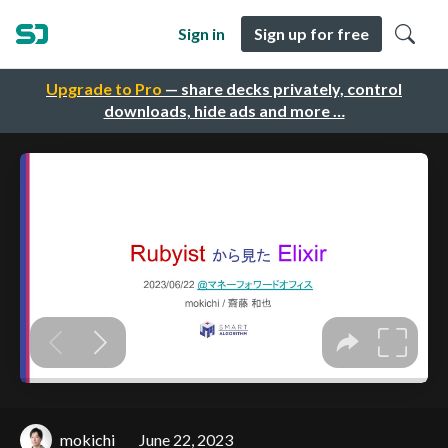
Sign in
Sign up for free
Upgrade to Pro
— share decks privately, control
downloads, hide ads and more …
mokichi
June 22, 2023