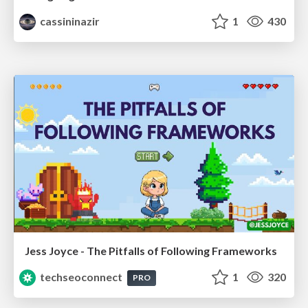
cassininazir
1
430
Jess Joyce - The Pitfalls of Following Frameworks
techseoconnect
1
320
PRO