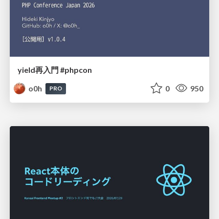
yield再入門 #phpcon
o0h
0
950
PRO