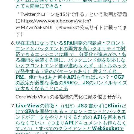
とても簡単にできる •
「Twitterクローンを15分で作る」という動画が話題
に https://www.youtube.com/watch?
v=MZvmYaFkNJI （Phoenixの公式サイトに載ってま
す）
現在主流になっているSPA開発の問題点 • フロント
エンドとバックエンドの両方を高いクオリティで対
応できるエンジニアは稀 で、分業化が進みがち • あ
る機能を実装する際に、バックエンド側を対応しな
いとフロントエンド側が進めら れず、ボトルネック
が発生する（逆のパターンもあり） 教えてくれ、
PM。俺たちはあと何本APIを作ればいい？ • OGP
の設定が必要な場合のSSRや、JSのバンドルサイズ
が大きくなることによる
Core Web Vitalsの各指標の悪化に頭を悩ませがち
LiveViewの特徴 • （ほぼ）JSを書かずにElixirだ
けでSPAを開発できる ◦ フロントエンドとバックエ
ンドがデータをやりとりするための APIを何本も作
らなくていい （つまりAPIドキュメントも作らなく
ていい） • すべてのクライアントとWebSocketで
つながっている ◦