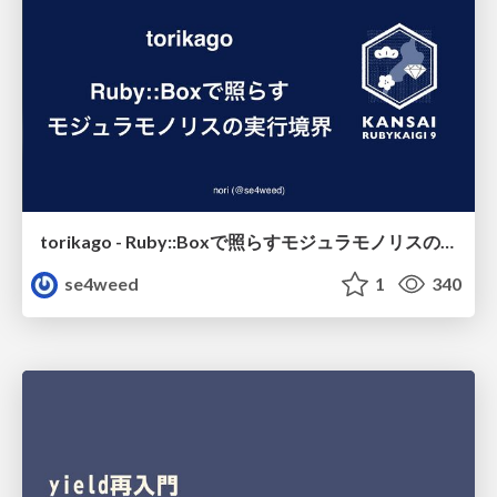
torikago - Ruby::Boxで照らすモジュラモノリスの実行境界
se4weed
1
340