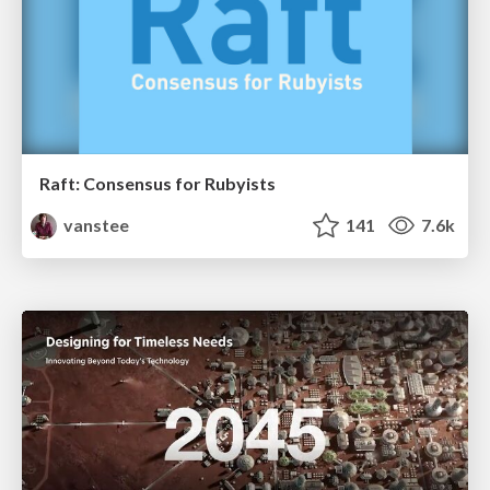
Raft: Consensus for Rubyists
vanstee
141
7.6k