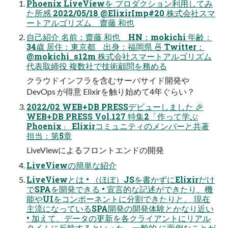
Phoenix LiveViewを プロダクション利用してみ
た所感 2022/05/18 @ElixirImp#20 株式会社スマ
ートアルゴリズム 齋藤 和也
自己紹介 名前：齋藤 和也 HN：mokichi 年齢：
34歳 居住：東京都 出身：福岡県 🍜 Twitter：
@mokichi_s12m 株式会社スマートアルゴリズム
代表取締役 複数社で技術顧問を務める
クラウドインフラを含むサーバサイド開発や
DevOps が得意 Elixirを触り始めて4年ぐらい？
2022/02 WEB+DB PRESSデビューしました 🎉
WEB+DB PRESS Vol.127 特集2「作って学ぶ
Phoenix」 Elixirコミュニティのメンバーと共著
担当：第5章
LiveViewによるフロントエンドの開発
LiveViewの簡単な紹介
LiveViewとは • （ほぼ）JSを書かずにElixirだけ
でSPAを開発できる • 宣言的な記述ができたり、機
能やUIをコンポーネントに分割できたりと、 現在
主流になっているSPA開発の開発体験とかなり近い
• 加えて、データの更新を各クライアントにリアル
タイムに反映するといった、一般的 に面倒なことが