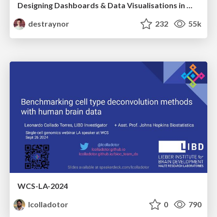
Designing Dashboards & Data Visualisations in Web Apps
destraynor
232
55k
WCS-LA-2024
lcolladotor
0
790