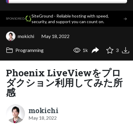
SiteGround - Reliable hosting with speed,
·
→
SPONSORED
security, and support you can count on.
mokichi
May 18, 2022
Programming
1k
3
Phoenix LiveViewをプロ
ダクション利用してみた所
感
mokichi
May 18, 2022