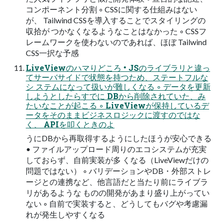
コンポーネント分割 ◦ CSSに関する仕組みはない
が、 Tailwind CSSを導入することでスタイリングの
収拾が つかなくなるようなことはなかった ◦ CSSフ
レームワークを使わないのであれば、ほぼ Tailwind
CSS一択な予感
LiveViewのハマりどころ • JSのライブラリと違っ
てサーバサイドで状態を持つため、ステートフルな
シ ステムになって扱いが難しくなる ◦ データを更新
しようとしたらすでに DBから削除されていた、み
たいなことが起こる ◦ LiveViewが保持しているデ
ータをそのままビジネスロジックに渡すのではな
く、 APIを叩くときのよ
うにDBから再取得するようにしたほうが安心できる
• ファイルアップロード周りのエコシステムが充実
しておらず、自前実装が多 くなる（LiveViewだけの
問題ではない） ◦ バリデーションやDB・外部ストレ
ージとの連携など、他言語だと当たり前にライブラ
リがあるような ものの開発があまり盛り上がってい
ない ◦ 自前で実装すると、どうしてもバグや考慮漏
れが発生しやすくなる