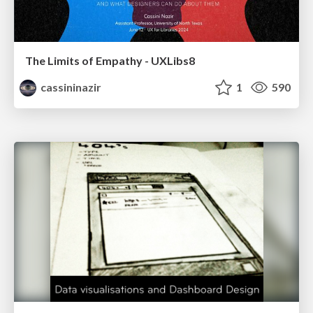
The Limits of Empathy - UXLibs8
cassininazir
1
590