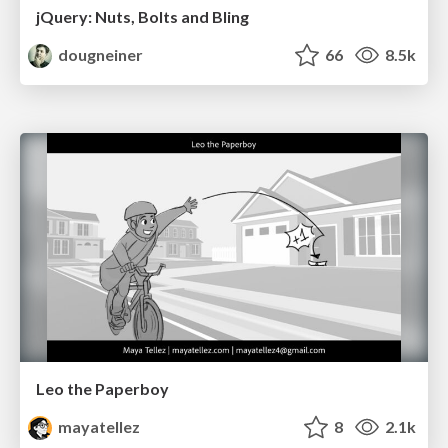
jQuery: Nuts, Bolts and Bling
dougneiner
66
8.5k
Leo the Paperboy
mayatellez
8
2.1k