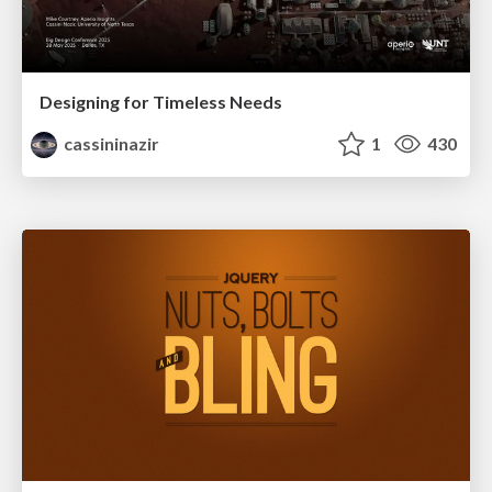
Designing for Timeless Needs
cassininazir
1
430