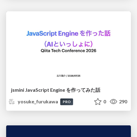
jsmini JavaScript Engine を作ってみた話
yosuke_furukawa
0
290
PRO