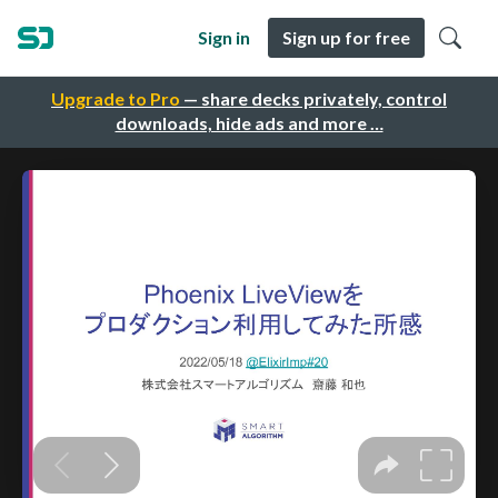
Sign in
Sign up for free
Upgrade to Pro
— share decks privately, control
downloads, hide ads and more …