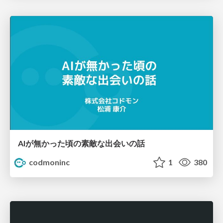
AIが無かった頃の素敵な出会いの話
codmoninc
1
380