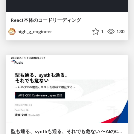
React本体のコードリーディング
high_g_engineer
1
130
型も通る、synthも通る、それでも危ない 〜AIのCDKの権限とコストを機械で検証する〜 / It Passes Type Checks, It Passes Synth Checks, but It’s Still Risky — Automatically Verifying Permissions and Costs in AI’s CDK —