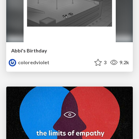
Abbi's Birthday
coloredviolet
3
9.2k