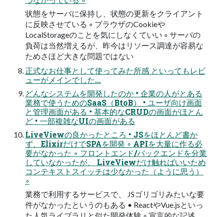
状態をサーバに保持し、状態の更新をクライアント
に反映させている ◦ ブラウザのCookieや
LocalStorageのことを気にしなくていい ◦ サーバの
負荷は当然増えるが、昨今はリソース調達が容易な
ためさほど大きな問題ではない
正式なお仕事として使ってみた所感 といってもレビ
ューがメインでした...
どんなシステムを開発したのか • 企業の人がとある
業務で使うためのSaaS（BtoB） • ユーザ向け画面
と管理画面がある • 基本的なCRUDの画面がほとん
ど • 一部複雑なUIの画面がある
LiveViewの良かったところ • JSをほとんど書か
ず、ElixirだけでSPAを開発 ◦ APIを大量に作る必
要がなかった ◦ フロントエンド/バックエンドを分業
していなかったが、 LiveViewだけ触ればいいため
コンテキストスイッチは少なかった（ように思う）
◦
業務で利用するサービスで、 JSゴリゴリみたいな要
件がなかったというのもある • ReactやVue.jsといっ
た人気ライブラリと似た開発体験 ◦ 宣言的な記述、