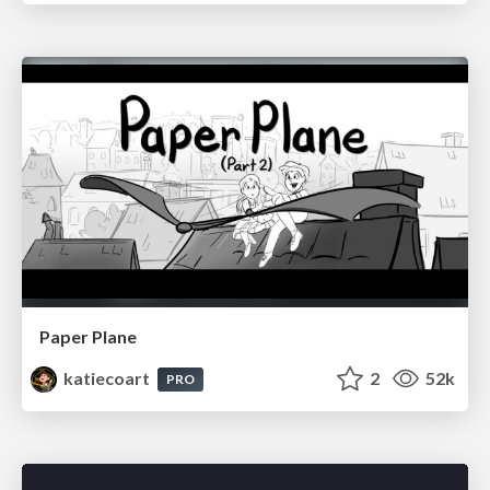
Paper Plane
katiecoart
2
52k
PRO