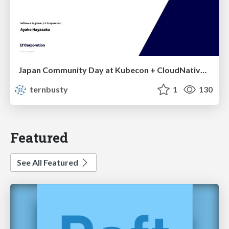
Japan Community Day at Kubecon + CloudNativeCon Japan 2026: Learning Container Privilege Control by Building My Own Low-Level Container Runtime
ternbusty
1
130
Featured
See All Featured