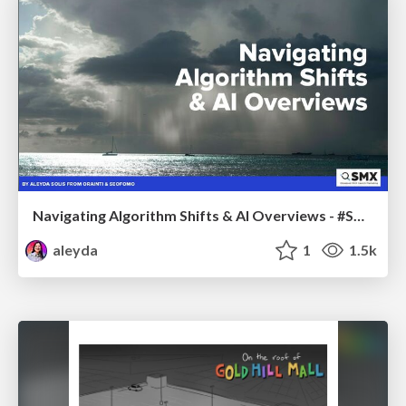
Navigating Algorithm Shifts & AI Overviews - #SMXNext
aleyda
1
1.5k