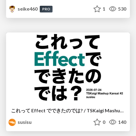
seike460
1
530
PRO
これって Effect でできたのでは? / TSKaigi Mashup Kansai #2
susisu
0
140