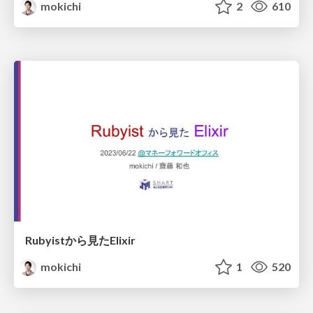
mokichi
2
610
Rubyistから見たElixir
mokichi
1
520