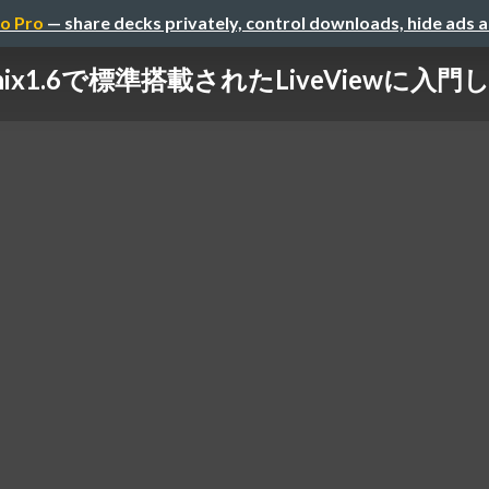
o Pro
— share decks privately, control downloads, hide ads 
enix1.6で標準搭載されたLiveViewに入