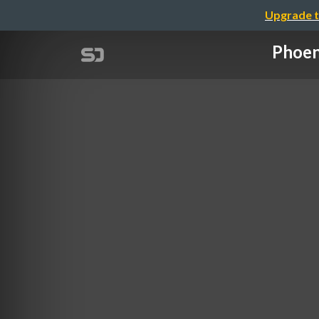
Upgrade t
Pho