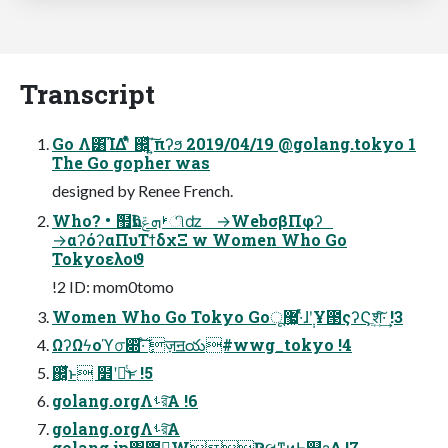
Transcript
Go Λ͸͡ΊΔʹ͋ͨͬͯ ஌͓͍ͬͯͯ΄͍͠πʔϧ 2019/04/19 @golang.tokyo 1
The Go gopher was
designed by Renee French.
Who? • ެ຿һʢࢁܗݝிʣ →WebσβΠφʔ
→αʔόʔαΠυΤϯδχΞ w Women Who Go
Tokyoελοϑ
!2 ID: mom0tomo
Women Who Go Tokyo Go޷͖͕ू·ͬͯɺ݄ʹҰ౓ςʔϚֶश͍ͯ͠·͢ !3
ΩʔΩϟοϓ൦෍͠·ͨ͠ ٕज़ॻయ#wwg_tokyo !4
஌͓ͬͯ͘ͱ ໾ʹཱͭ͜ͱ !5
golang.orgΛࢀর͠Α͏ !6
golang.orgΛࢀর͠Α͏
golang.jp͸಺༰͕WҎલͳͷͰ஫ҙ͢Δ !7