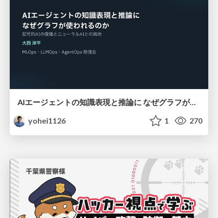
AIエージェントの知識表現と推論に なぜグラフが使われるのか - 記号的AIの復権とニューラルAIとの統合
yohei1126
1
270