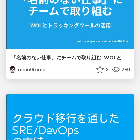
「名前のない仕事」にチームで取り組む–WOLとトラッキングツールの活用- / The SRE team's approach to unnamed work
mom0tomo
3
780