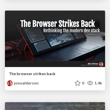
The browser strikes back
jonoalderson
0
1.4k