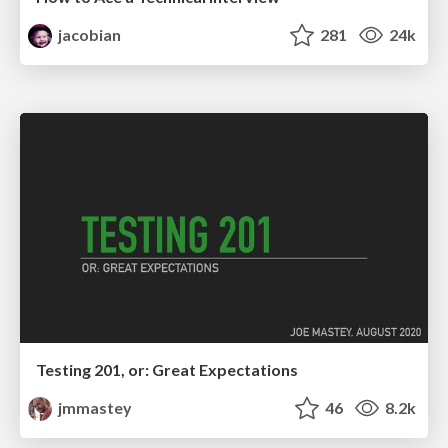
jacobian
281
24k
Testing 201, or: Great Expectations
jmmastey
46
8.2k