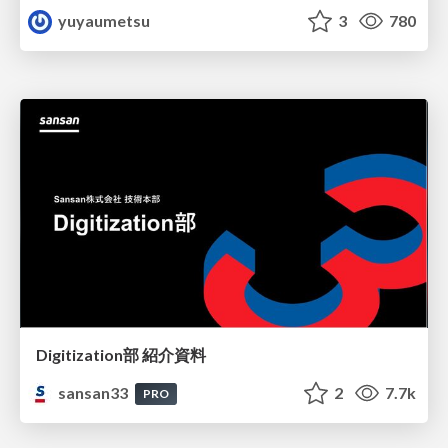
yuyaumetsu
3
780
Digitization部 紹介資料
sansan33
2
7.7k
PRO