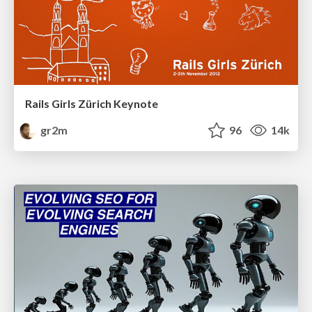
Rails Girls Zürich Keynote
gr2m
96
14k