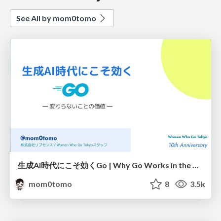
See All by mom0tomo
生成AI時代にこそ効くGo | Why Go Works in the Age of Generative AI
mom0tomo
8
3.5k