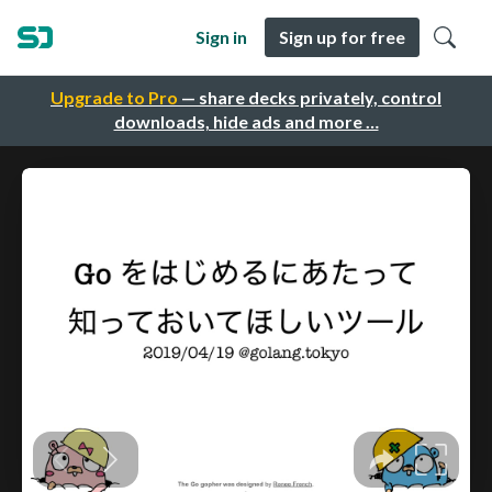
Sign in
Sign up for free
Upgrade to Pro
— share decks privately, control
downloads, hide ads and more …