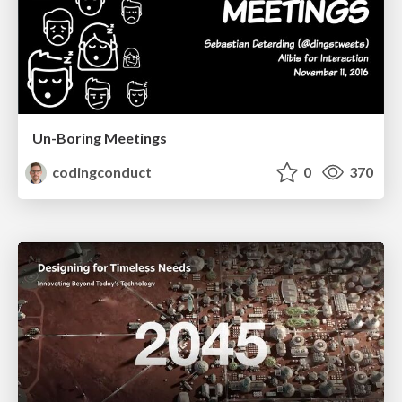
Un-Boring Meetings
codingconduct
0
370