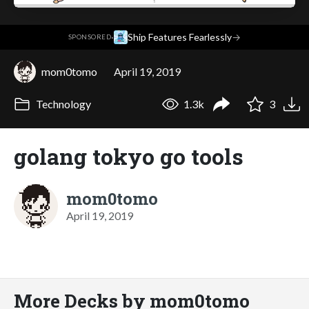
·
Ship Features Fearlessly
→
SPONSORED
mom0tomo
April 19, 2019
Technology
1.3k
3
golang tokyo go tools
mom0tomo
April 19, 2019
More Decks by mom0tomo