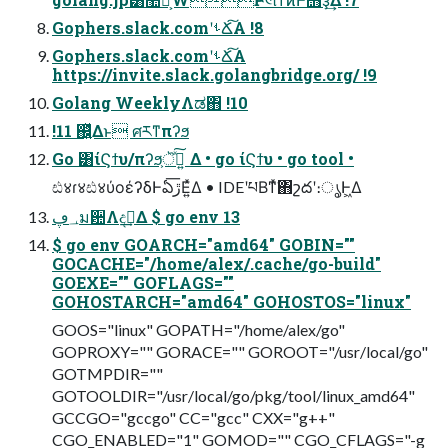
Gophers.slack.comʹࢀՃ͠Α͏ !8
Gophers.slack.comʹࢀՃ͠Α͏
https://invite.slack.golangbridge.org/ !9
Golang WeeklyΛಡ΋͏ !10
!11 ஌͍ͬͯΔͱ ศརͳπʔϧ
Go ͸ίϚϯυ/πʔϧ͕ॆ࣮ͯ͠ ͍Δ • go ίϚϯυ • go tool •
ඪ४ɾ४ඪ४ύοέʔδͰఏڙ͞Ε͍ͯΔ • IDEʹཔΒͳͯ͘΋շదʹ։ൃͰ͖Δ
؀ڥม਺Λදࣔ͢Δ $ go env 13
$ go env GOARCH="amd64" GOBIN=""
GOCACHE="/home/alex/.cache/go-build"
GOEXE="" GOFLAGS=""
GOHOSTARCH="amd64" GOHOSTOS="linux"
GOOS="linux" GOPATH="/home/alex/go"
GOPROXY="" GORACE="" GOROOT="/usr/local/go"
GOTMPDIR=""
GOTOOLDIR="/usr/local/go/pkg/tool/linux_amd64"
GCCGO="gccgo" CC="gcc" CXX="g++"
CGO_ENABLED="1" GOMOD="" CGO_CFLAGS="-g