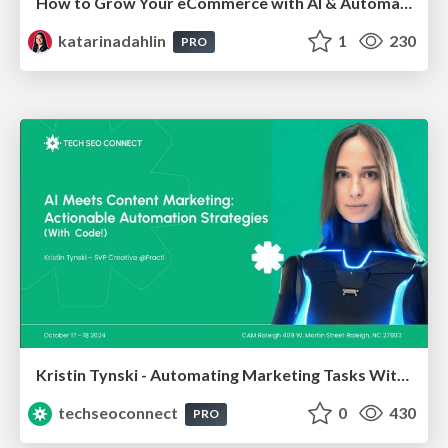
How to Grow Your eCommerce with AI & Automation
katarinadahlin
1
230
PRO
Kristin Tynski - Automating Marketing Tasks With AI
techseoconnect
0
430
PRO