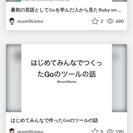
最初の言語としてGoを学んだ人から見た Ruby on Rails
mom0tomo
2
680
はじめてみんなで作ったGoのツールの話
mom0tomo
0
190