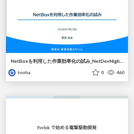
NetBoxを利用した作業効率化の試み_NetDevNight4
tnoha
0
460