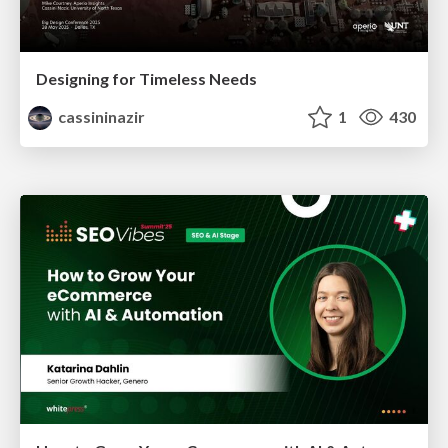
Designing for Timeless Needs
cassininazir
1
430