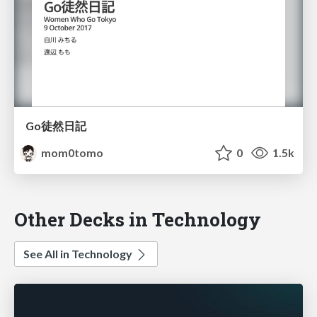
Go徒然日記
mom0tomo
0
1.5k
Other Decks in Technology
See All in Technology