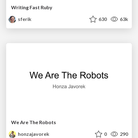
Writing Fast Ruby
sferik
630
63k
We Are The Robots
honzajavorek
0
290