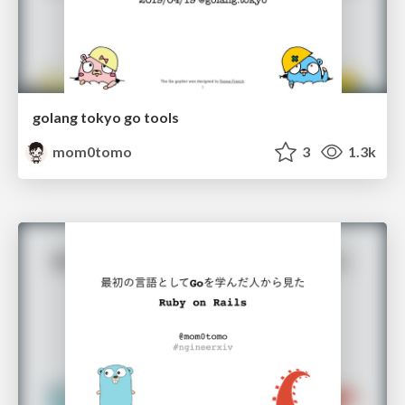
golang tokyo go tools
mom0tomo
3
1.3k