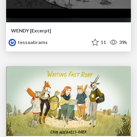
WENDY [Excerpt]
tessaabrams
11
39k