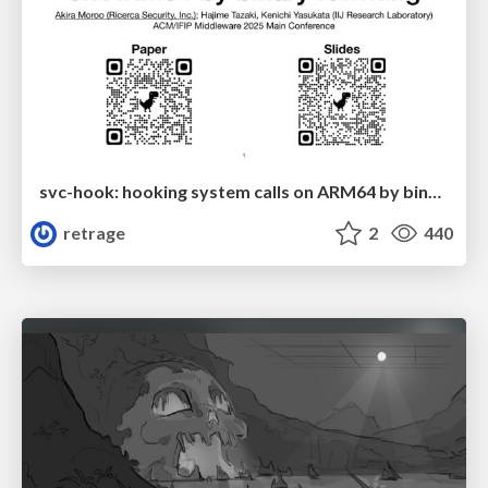
svc-hook: hooking system calls on ARM64 by binary rewriting
retrage
2
440