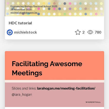
HDC tutorial
michielstock
2
780