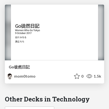
Go徒然日記
mom0tomo
0
1.5k
Other Decks in Technology