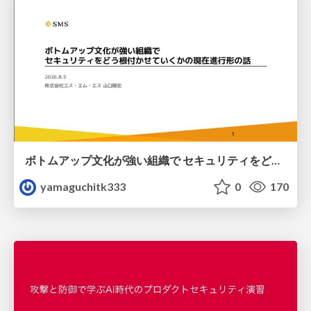
ボトムアップ文化が強い組織で セキュリティをどう根付かせていくかの現在進行形の話 / Making Security Stick in a Bottom-Up Organization
yamaguchitk333
0
170