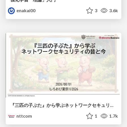
enakai00
3
3.6k
『三匹の子ぶた』から学ぶネットワークセキュリティの昔と今 / Network Security: Then and Now Through the Lens of The Three Little Pigs
nttcom
1
1.7k