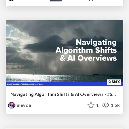
Navigating Algorithm Shifts & AI Overviews - #SMXNext
aleyda
1
1.5k