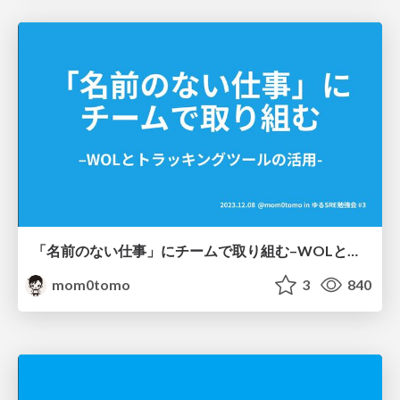
「名前のない仕事」にチームで取り組む–WOLとトラッキングツールの活用- / The SRE team's approach to unnamed work
mom0tomo
3
840