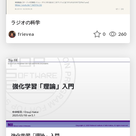
ラジオの科学
frievea
0
260
強化学習「理論」入門