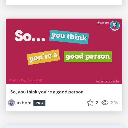
So, you think you're a good person
axbom
2
2.1k
PRO