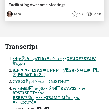
Facilitating Awesome Meetings
lara
57
7.1k
Transcript
தͷਓ͕ޠΔ एखΤϯδχΞͷస৬׆ಈ OHJOFFSYJW
ਓࡐۀքͷ
8IP !NPNUPNP ݩެ຿һ αʔόʔαΠυ೥ੜ
ਓࡐ঺հձࣾͷΤϯδχΞ ݩ
ʢϓϩδΣΫτ͕ফ໓ͨ͠ͷͰʣ ࣗओతϨΠΦϑ͠·ͨ͠
w ࡒ຿ձܭ w )5.-$44K2VFSZ w
8PSE1SFTT w -
BSBWFMͪΐͬͱ3BJMT΄Μͷͪΐͬͱ w
νʔϜϏϧσΟϯά
w ʢझຯͰ(Pʣ ৬຿ܦྺ౳