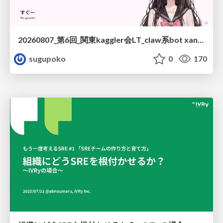
20260807_第6回_関東kaggler会LT_claw系bot xangiと始める、"寂しくない" kaggle
sugupoko
0
170