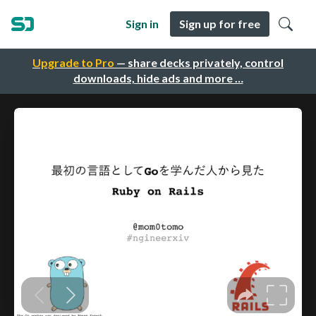
Sign in
Sign up for free
Upgrade to Pro
— share decks privately, control
downloads, hide ads and more …