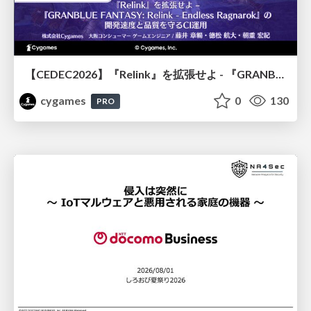
【CEDEC2026】『Relink』を拡張せよ - 『GRANBLUE FANTASY: Relink - Endless Ragnarok』の開発速度と品質を守るCI運用
cygames
0
130
PRO