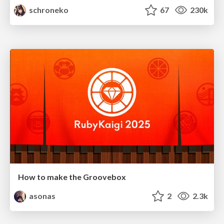
schroneko
67
230k
How to make the Groovebox
asonas
2
2.3k