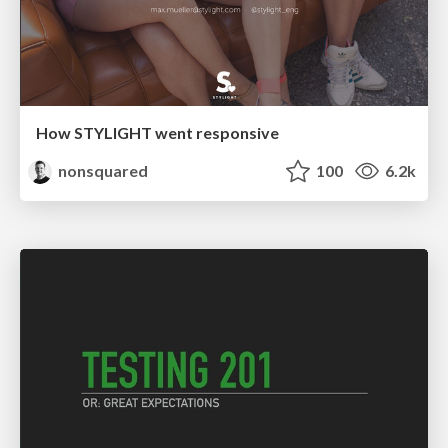
How STYLIGHT went responsive
nonsquared
100
6.2k