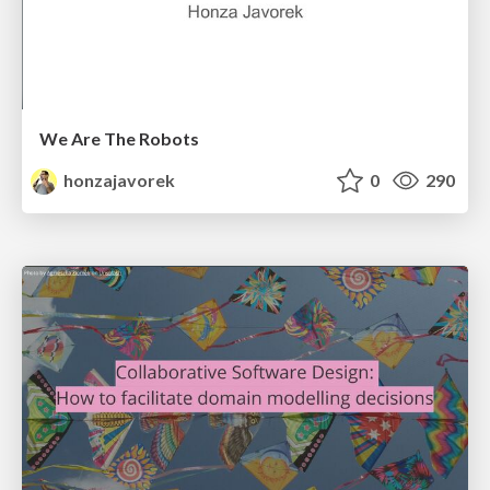
We Are The Robots
honzajavorek
0
290