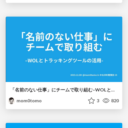
「名前のない仕事」にチームで取り組む–WOLとトラッキングツールの活用- / The SRE team's approach to unnamed work
mom0tomo
3
820