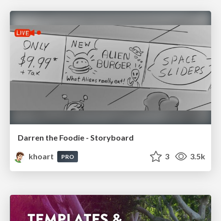
Darren the Foodie - Storyboard
khoart
3
3.5k
PRO