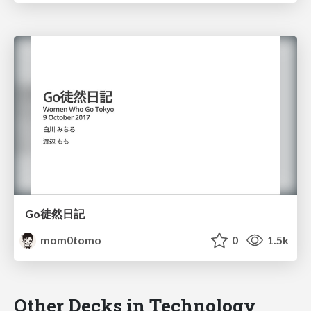
Go徒然日記
mom0tomo
0
1.5k
Other Decks in Technology