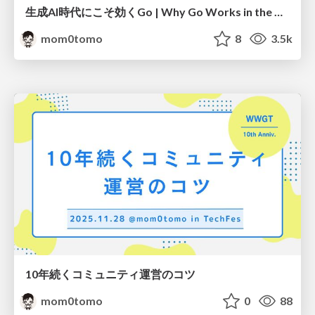
生成AI時代にこそ効くGo | Why Go Works in the Age of Generative AI
mom0tomo
8
3.5k
10年続くコミュニティ運営のコツ
mom0tomo
0
88