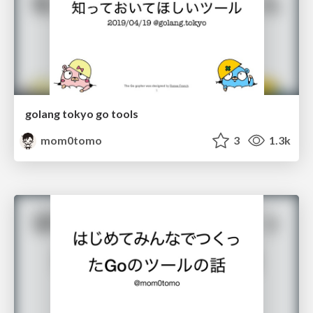
golang tokyo go tools
mom0tomo
3
1.3k