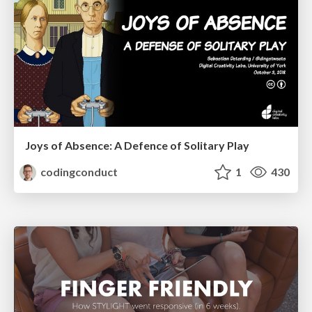
Joys of Absence: A Defence of Solitary Play
codingconduct
1
430