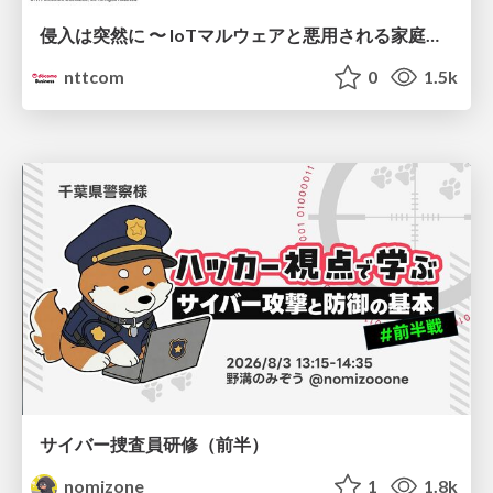
侵入は突然に 〜 IoTマルウェアと悪用される家庭の機器 ～ / When Intrusion Strikes: IoT Malware and the Abuse of Home Devices
nttcom
0
1.5k
サイバー捜査員研修（前半）
nomizone
1
1.8k