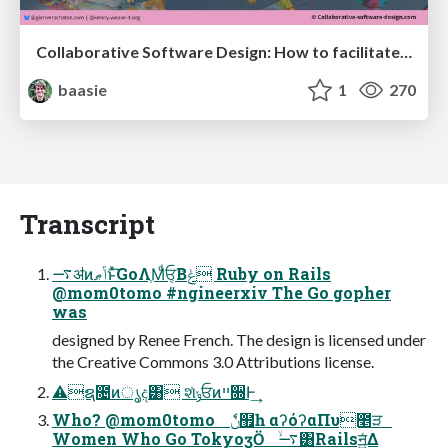
Collaborative Software Design: How to facilitate domain modelling decisions
baasie
1
270
Transcript
࠷ॳͷݴޠͱͯ͠GoΛֶΜͩਓ͔Βݟͨ Ruby on Rails
@mom0tomo #ngineerxiv The Go gopher
was
designed by Renee French. The design is licensed under
the Creative Commons 3.0 Attributions license.
⚠ຊ೔ͷൃද͸ શͯݸਓͷײ૝Ͱ͢
Who? @mom0tomo ݩެ຿һ αʔόʔαΠυ೥ੜ
Women Who Go TokyoӡӦ ࠷ۙ͸Railsॻ͍ͯΔ