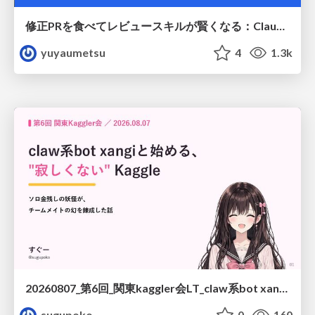
修正PRを食べてレビュースキルが賢くなる：Claude Codeによる自己改善サイクル
yuyaumetsu
4
1.3k
20260807_第6回_関東kaggler会LT_claw系bot xangiと始める、"寂しくない" kaggle
sugupoko
0
160