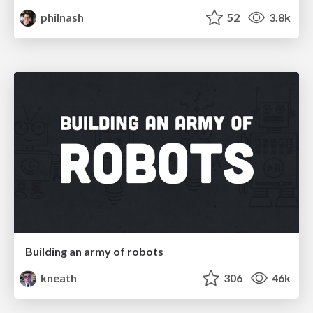
philnash
52
3.8k
Building an army of robots
kneath
306
46k