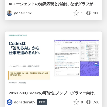
AIエージェントの知識表現と推論に なぜグラフが使われるのか - 記号的AIの復権とニューラルAIとの統合
yohei1126
1
280
20260608_Codexの可能性_ノンプログラマー向け_大城追記
doradora09
0
760
PRO