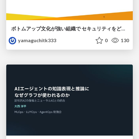
ボトムアップ文化が強い組織で セキュリティをどう根付かせていくかの現在進行形の話 / Making Security Stick in a Bottom-Up Organization
yamaguchitk333
0
130