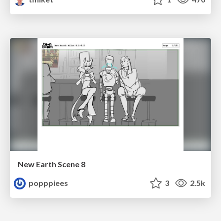
New Earth Scene 8
popppiees
3
2.5k