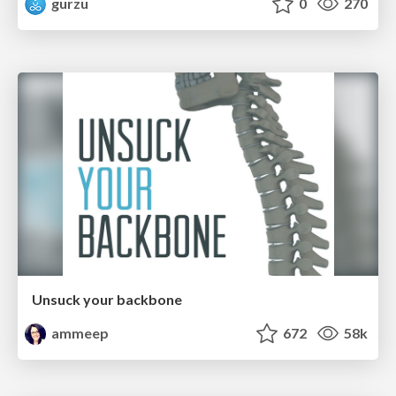
gurzu
0
270
Unsuck your backbone
ammeep
672
58k