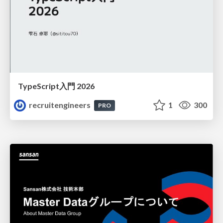
TypeScript入門 2026
recruitengineers
1
300
PRO