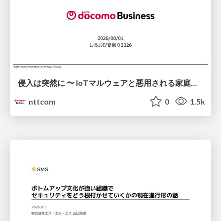
侵入は突然に 〜 IoTマルウェアと悪用される家庭の機器 ～ / When Intrusion Strikes: IoT Malware and the Abuse of Home Devices
nttcom
0
1.5k