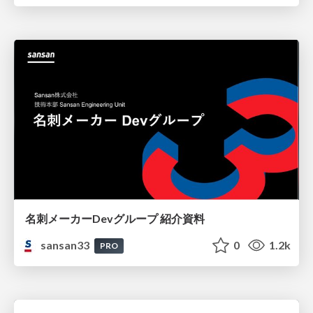
名刺メーカーDevグループ 紹介資料
sansan33
0
1.2k
PRO