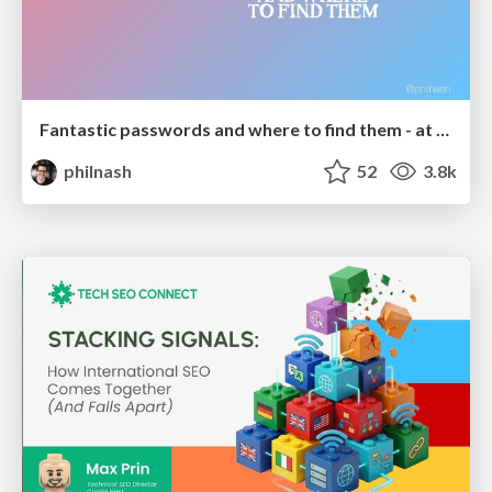
Fantastic passwords and where to find them - at NoRuKo
philnash
52
3.8k