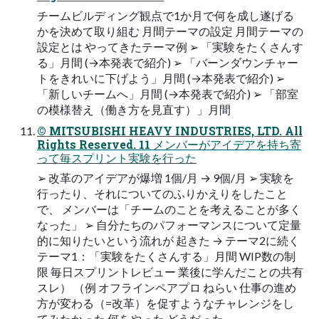
チームビルディング観点で1か月で何を成し遂げる
かを決めて取り組む 月間テーマの設定 月間テーマの
設定とは やってきたテーマ例 ➢ 「実験をたくさんす
る」月間 (→本発表で紹介) ➢ 「バーンダウンチャー
トをきれいに下げよう」月間 (→本発表で紹介) ➢
「新しいチームへ」月間 (→本発表で紹介) ➢ 「部室
の模様替え（働き方を見直す）」月間
© MITSUBISHI HEAVY INDUSTRIES, LTD. All
Rights Reserved. 11 メンバーがアイデアを持ち寄
って毎スプリント実験を行った
➢ 改革のアイデアが爆増 1個/月 → 9個/月 ➢ 実験を
行ったり、それについてのふりかえりをしたこと
で、 メンバーは「チームのことを考えることが多く
なった」 ➢ 自分たちのパフォーマンスについて定量
的に知りたいという流れが 起きた → テーマ2に続く
テーマ1：「実験をたくさんする」月間 WIP数の制
限 毎日スプリントレビュー 業後に学んだことの共有
スレ） （例 オフラインペアプロ ねらい 仕事の進め
方が変わる（=改革）を促すようなチャレンジをし
てみたかった 何をやった どうだった