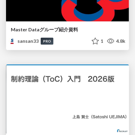
Master Dataグループ紹介資料
sansan33
1
4.8k
PRO