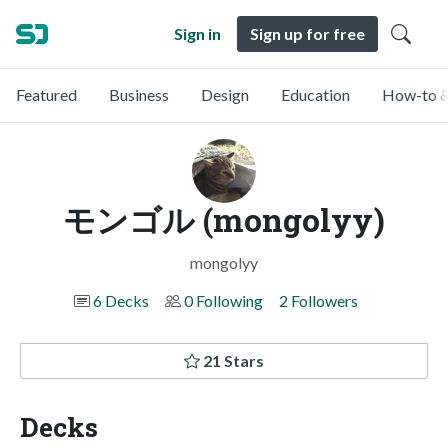
Sign in
Sign up for free
Featured
Business
Design
Education
How-to &
モンゴル (mongolyy)
mongolyy
6 Decks
0 Following
2 Followers
21 Stars
Decks