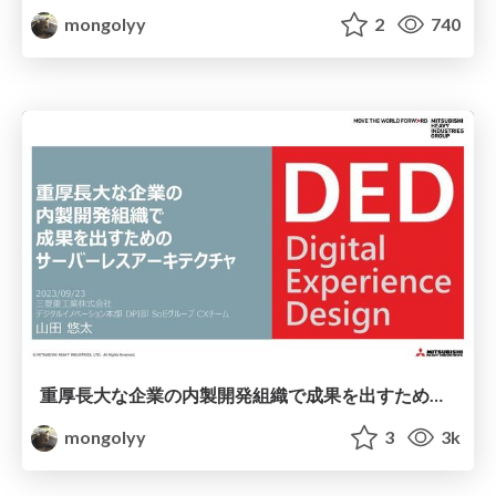
mongolyy
2
740
重厚長大な企業の内製開発組織で成果を出すためのサーバーレスアーキテクチャ / ServerlessDays Tokyo 2023
mongolyy
3
3k