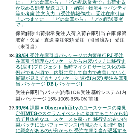
に」「どの倉庫から」「どの配送業者で」出荷する
か決める処理 配送コスト・納期・物流キャパシティ
等を考慮 注文入力 （受注情報作成） 受注在庫引当
「いつまでに」 「どの倉庫から」 「どの配送業者
で」
保留解除 出荷指示 発注 入荷 入荷在庫引当 在庫 保留
取寄・欠品・直送 発注依頼 受注 （引当済み） 受注
（未引当）
38/54 受注在庫引当パッケージの内製移行PJ 受注
在庫引当処理をパッケージから内製バッチに移行す
る(戻す)プロジェクト 当時マイクロサービス化の事
例ができた頃で、内製に戻して自力で改善していく
展望が見えてきた パッケージ 連携(内製) 受注在庫引
当 パッケージ DB (パッケージ)
受注在庫引当 バッチ(内製) DB 受注 基幹システム(内
製) パッケージ 15% 100% 85% 0% 前 後
39/54 課題 = Observabilityのユースケースの発見
定例MTGやスクラムイベントに参加することから始
めて具体的なユースケースを探った 移行先の古い内
製バッチにはパフォーマンス(時間あたり処理件数)
に懸念があるのが分かった 受注在庫引当が遅延する