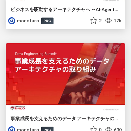
ビジネスを駆動するアーキテクチャへ ～AI-Agentという新しいアクター
monotaro
2
17k
PRO
事業成長を支えるためのデータ アーキテクチャの取り組み - Data Engineering Summit
monotaro
0
630
PRO