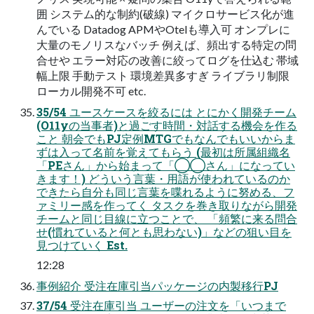
囲 システム的な制約(破線) マイクロサービス化が進
んでいる Datadog APMやOtelも導入可 オンプレに
大量のモノリスなバッチ 例えば、頻出する特定の問
合せや エラー対応の改善に絞ってログを仕込む 帯域
幅上限 手動テスト 環境差異多すぎ ライブラリ制限
ローカル開発不可 etc.
35/54 ユースケースを絞るには とにかく開発チーム
(O11yの当事者)と過ごす時間・対話する機会を作る
こと 朝会でもPJ定例MTGでもなんでもいいからま
ずは入って名前を覚えてもらう (最初は所属組織名
「PEさん」から始まって「◯◯さん」になってい
きます！) どういう言葉・用語が使われているのか
できたら自分も同じ言葉を喋れるように努める、フ
ァミリー感を作ってく タスクを巻き取りながら開発
チームと同じ目線に立つことで、 「頻繁に来る問合
せ(慣れていると何とも思わない)」などの狙い目を
見つけていく Est.
12:28
事例紹介 受注在庫引当パッケージの内製移行PJ
37/54 受注在庫引当 ユーザーの注文を「いつまで