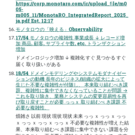
https://corp.monotaro.com/ir/upload_ﬁle/m0
05-
m005_11/MonotaRO_IntegratedReport_2025_
ja.pdf Est. 12:17
モノタロウの「映える」Observability
17/54 モノタロウの複雑性 事業成長 ↓ レコード増
加 商品, 顧客, サプライヤ数, etc. トランザクション
増加
ドメインロジック増加 ↓ 複雑化 すぐ 見つかる すぐ
届く 取り扱い がある
18/54 ドメインモデリングやシステムモダナイゼー
ションの動機 長年のビジネス/組織の拡大によって
生じた不要な複雑性が付随し、 本来取り組むべき課
題、複雑性に集中できなくなっていることが問題 →
これを取り除き、業務とシステムの変更容易性を再
び取り戻すことが必要 っっｘ 取り組むべ き課題 不
必要な複雑性、
煩雑さ 以前 現状 現状 現状 未来 っっ ｘ っっ ｘ っっ
ｘ っっ ｘ っっ ｘ っっ ｘ 不必要な複雑性が増え た結
果、本来取り組むべ き課題に集中できない 課題を分