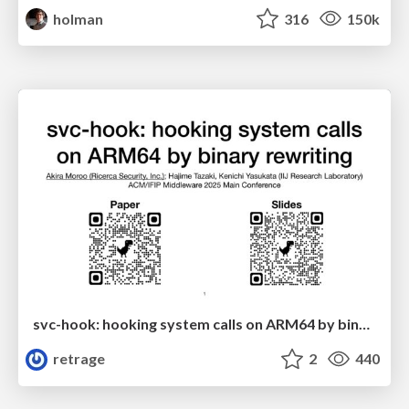
holman
316
150k
svc-hook: hooking system calls on ARM64 by binary rewriting
retrage
2
440