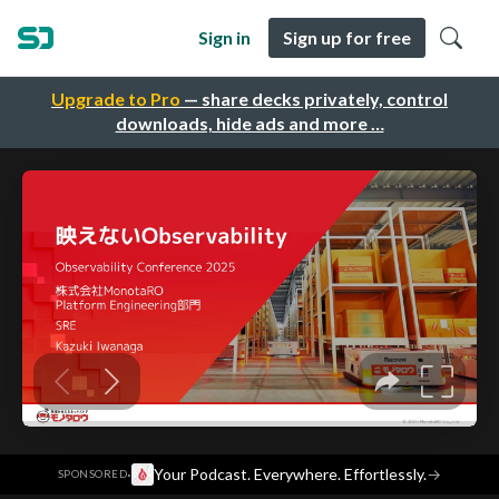
Sign in
Sign up for free
Upgrade to Pro
— share decks privately, control
downloads, hide ads and more …
·
Your Podcast. Everywhere. Effortlessly.
→
SPONSORED