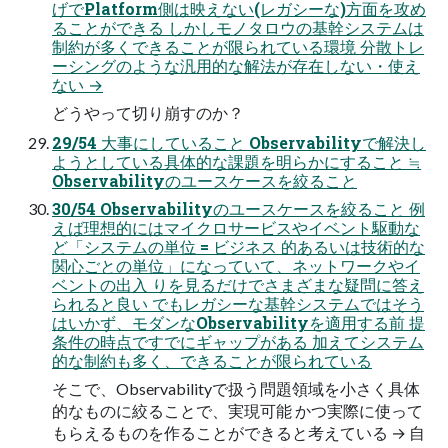
げでPlatform側は映えない(レガシーな)方面を攻め
ることができる しかしモノタロウの基幹システムは
制約が多くできることが限られている環境 分散トレ
ーシングのような汎用的な解法が存在しない・使え
ない →
どうやって切り崩すのか？
29/54 大事にしていること Observabilityで解決し
ようとしている具体的な課題を明らかにすること ≒
Observabilityのユースケースを絞ること
30/54 Observabilityのユースケースを絞ること 例
えば理想的にはマイクロサービスやイベント駆動な
ど「システムの単位 = ビジネス 的あるいは技術的な
関心ごとの単位」になっていて、ネットワークやイ
ベントの出入 りを見るだけでさまざまな疑問に答え
られると良い でもレガシーな基幹システムではそう
はいかず、モダンなObservabilityを適用する前 提
条件の時点ですでにギャップがある 加えてシステム
的な制約も多く、できることが限られている
そこで、Observabilityで扱う問題領域を小さく具体
的なものに絞ることで、実現可能 かつ実際に使って
もらえるものを作ることができると考えている → 自