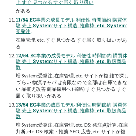
上 すぐ 見つかる すぐ届く 取り扱い
がある
11/54 EC事業の成長モデル 利便性 時間節約 購買体
験 売上 System:サイト構造, 推薦枠, etc. System:
受発注,
在庫管理, etc. すぐ 見つかる すぐ届く 取り扱い があ
る
12/54 EC事業の成長モデル 利便性 時間節約 購買体
験 売上 System:サイト構造, 推薦枠, etc. 取扱商品
数
増 System:受発注, 在庫管理, etc. サイトが複 雑で探し
づ らい 物流キャパ は有限なの で全部は在 庫できな
い 品揃え改善 商品採用へ (省略) すぐ 見つかる すぐ
届く 取り扱い がある
13/54 EC事業の成長モデル 利便性 時間節約 購買体
験 売上 System:サイト構造, 推薦枠, etc. 取扱商品
数
増 System:受発注, 在庫管理, etc. DS: 発注点計算, 在庫
判断, etc. DS: 検索・推薦, SEO, 広告, etc. サイトが複