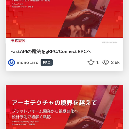
FastAPIの魔法をgRPC/Connect RPCへ
monotaro
1
2.6k
PRO