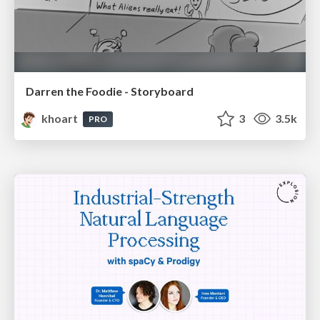
Darren the Foodie - Storyboard
khoart
3
3.5k
PRO