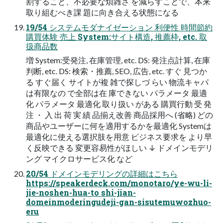
割すること、不必要な煩雑さ を減らすことで、本来
取り組むべき課 題に向き合える状態になる
19/54 システムモダナイゼーション 利便性 時間節約
購買体験 売上 System:サイト構造, 推薦枠, etc. 取
扱商品数
増 System:受発注, 在庫管理, etc. DS: 発注点計算, 在庫
判断, etc. DS: 検索・推薦, SEO, 広告, etc. すぐ 見つか
る すぐ届く サイトが複 雑で探しづ らい 物流キャパ
は有限なの で全部は在 庫できない パラメータ 最適
化 パラメータ 最適化 取り扱い がある 購買行動 受 発
注 ・ 入 出 荷 実 績 品揃え改善 商品採用へ (省略) どの
商品やユーザーに何を適用するかを最適化 Systemは
最適化に使える選択肢を用意 ビジネス要求を より早
く反映できる 変更容易性がほしい ↓ ドメインモデリ
ング マイクロサービス化 など
20/54 ドメインモデリングの詳細はこちら
https://speakerdeck.com/monotaro/ye-wu-li-
jie-noshen-hua-to shi-jian-
domeinmoderingudeji-gan-sisutemuwozhuo-
eru