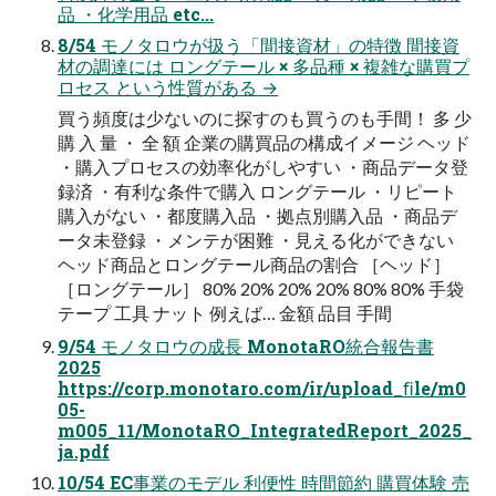
品 ・化学用品 etc...
8/54 モノタロウが扱う「間接資材」の特徴 間接資
材の調達には ロングテール × 多品種 × 複雑な購買プ
ロセス という性質がある →
買う頻度は少ないのに探すのも買うのも手間！ 多 少
購 入 量 ・ 全 額 企業の購買品の構成イメージ ヘッド
・購入プロセスの効率化がしやすい ・商品データ登
録済 ・有利な条件で購入 ロングテール ・リピート
購入がない ・都度購入品 ・拠点別購入品 ・商品デ
ータ未登録 ・メンテが困難 ・見える化ができない
ヘッド商品とロングテール商品の割合 ［ヘッド］
［ロングテール］ 80% 20% 20% 20% 80% 80% 手袋
テープ 工具 ナット 例えば… 金額 品目 手間
9/54 モノタロウの成長 MonotaRO統合報告書
2025
https://corp.monotaro.com/ir/upload_ﬁle/m0
05-
m005_11/MonotaRO_IntegratedReport_2025_
ja.pdf
10/54 EC事業のモデル 利便性 時間節約 購買体験 売