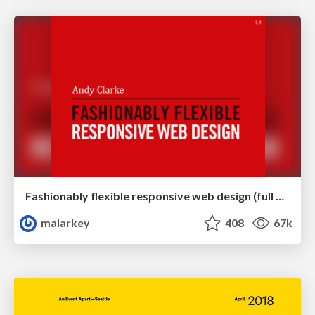
Fashionably flexible responsive web design (full day workshop)
malarkey
408
67k