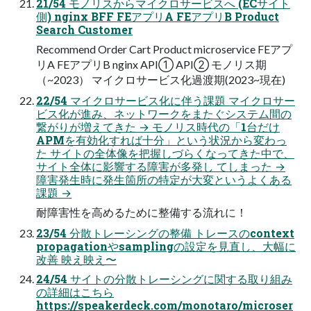
21/54 モノリスからマイクロサービスへ (ECサイト
側) nginx BFF FEアプリA FEアプリB Product
Search Customer
Recommend Order Cart Product microservice FEアプ
リA FEアプリB nginx API① API② モノリス期
（~2023） マイクロサービス化過渡期(2023~現在)
22/54 マイクロサービス化に伴う課題 マイクロサー
ビス化が進み、ネットワークをまたぐシステム間の
繋がりが増えてきた → モノリス時代の「1台だけ
APMを有効化すれば十分」という状況から変わっ
た サイトの全体像を把握しづらくなってきた中で、
サイト全体に影響する障害が多発し てしまった →
障害発生時に発生箇所の特定が大変というよくある
課題 →
耐障害性を高めるために整備する流れに！
23/54 分散トレーシングの整備 トレースのcontext
propagationやsamplingの設定を見直し、大幅に
改善 映え映え〜
24/54 サイトの分散トレーシングに関する取り組み
の詳細はこちら
https://speakerdeck.com/monotaro/microser