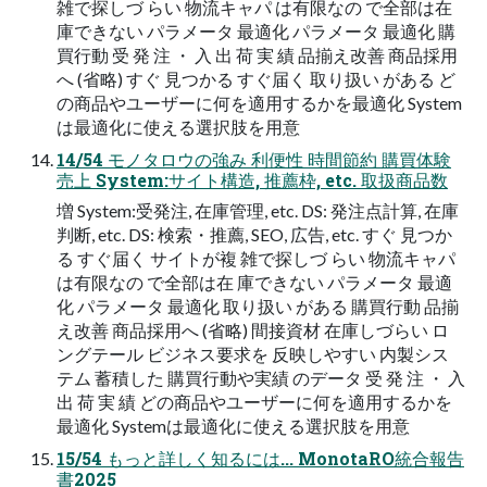
雑で探しづ らい 物流キャパ は有限なの で全部は在
庫できない パラメータ 最適化 パラメータ 最適化 購
買行動 受 発 注 ・ 入 出 荷 実 績 品揃え改善 商品採用
へ (省略) すぐ 見つかる すぐ届く 取り扱い がある ど
の商品やユーザーに何を適用するかを最適化 System
は最適化に使える選択肢を用意
14/54 モノタロウの強み 利便性 時間節約 購買体験
売上 System:サイト構造, 推薦枠, etc. 取扱商品数
増 System:受発注, 在庫管理, etc. DS: 発注点計算, 在庫
判断, etc. DS: 検索・推薦, SEO, 広告, etc. すぐ 見つか
る すぐ届く サイトが複 雑で探しづ らい 物流キャパ
は有限なの で全部は在 庫できない パラメータ 最適
化 パラメータ 最適化 取り扱い がある 購買行動 品揃
え改善 商品採用へ (省略) 間接資材 在庫しづらい ロ
ングテール ビジネス要求を 反映しやすい 内製シス
テム 蓄積した 購買行動や実績 のデータ 受 発 注 ・ 入
出 荷 実 績 どの商品やユーザーに何を適用するかを
最適化 Systemは最適化に使える選択肢を用意
15/54 もっと詳しく知るには... MonotaRO統合報告
書2025