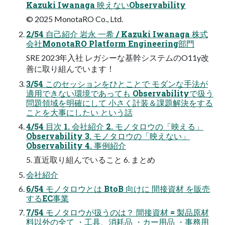
Kazuki Iwanaga 映えないObservability
© 2025 MonotaRO Co., Ltd.
2/54 自己紹介 岩永 一希 / Kazuki Iwanaga 株式
会社MonotaRO Platform Engineering部門
SRE 2023年入社 レガシーな基幹システムのO11y改
善に取り組んでいます！
3/54 このセッションをひとことで モダンな手法が
適用できない環境であっても Observabilityで扱う
問題領域を明確にして 小さく計装＆課題解決をする
ことを大事にしたい という話
4/54 目次 1. 会社紹介 2. モノタロウの「映える」
Observability 3. モノタロウの「映えない」
Observability 4. 事例紹介
5. 直近取り組んでいること 6. まとめ
会社紹介
6/54 モノタロウとは BtoB 向けに 間接資材 を販売
するEC事業
7/54 モノタロウが扱うのは？ 間接資材 = 製品原材
料以外の全て ・工具、消耗品 ・カー用品 ・事務用