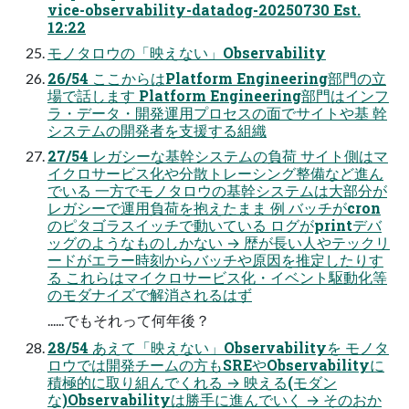
vice-observability-datadog-20250730 Est.
12:22
モノタロウの「映えない」Observability
26/54 ここからはPlatform Engineering部門の立
場で話します Platform Engineering部門はインフ
ラ・データ・開発運用プロセスの面でサイトや基 幹
システムの開発者を支援する組織
27/54 レガシーな基幹システムの負荷 サイト側はマ
イクロサービス化や分散トレーシング整備など進ん
でいる 一方でモノタロウの基幹システムは大部分が
レガシーで運用負荷を抱えたまま 例 バッチがcron
のピタゴラスイッチで動いている ログがprintデバ
ッグのようなものしかない → 歴が長い人やテックリ
ードがエラー時刻からバッチや原因を推定したりす
る これらはマイクロサービス化・イベント駆動化等
のモダナイズで解消されるはず
......でもそれって何年後？
28/54 あえて「映えない」Observabilityを モノタ
ロウでは開発チームの方もSREやObservabilityに
積極的に取り組んでくれる → 映える(モダン
な)Observabilityは勝手に進んでいく → そのおか