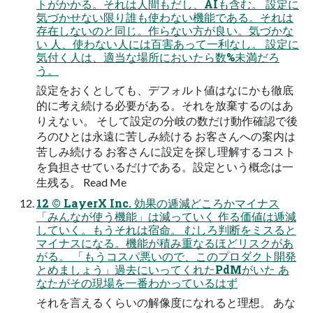
トがかかる。それは⼈間もだし、AIも含む。 設定に
気づかせない限り誰も使わない機能である。それは
存在しないのと同じ。作らない⽅が良い。気づかな
い ⼈、使わない⼈には百害あって⼀利なし。 設定に
気付く⼈は、適当な場所においたら数%未満だろ
う。
設定をおくとしても、デフォルト値はなにかも徹底
的に考え続ける必要がある。それを放棄するのはあ
りえな い。 そして設定の分岐の数だけ動作確認で後
ろのひとは永遠に苦しみ続ける お客さんへの案内は
苦しみ続ける お客さんに設定を探し理解するコスト
を負担させているだけである。設定という概念は⼀
⽣残る。 Read Me
12 © LayerX Inc. 効果の逓減どころかマイナス
「みんなが使う機能」は減っていく 作る価値は逓減
していく。もうそれは宿命。 むしろ判断をミスると
マイナスになる。機能が積み重なるほどリスクがあ
がる。 「もうコスパ悪いので、このプロダクト開発
とめましょう」過去にいってくれたPdMがいた あ
なたがその現場を⼀番わかっているはず
それを⾔えるくらいの解像度になれると理想。 あな