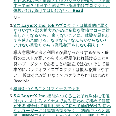
からあるのその市場？ いまバクラクが作っている理
由って何？ 後発でも戦えている理由はプロダクト。
体験だけは負けてはいけない。 Read
Me
3 © LayerX Inc. toBのプロダクトは構造的に悪く
なりやすい 顧客拡⼤のために多様な業務フローに対
応したくなるから。 良くないことに、体験が悪化し
ても使われ続ける。なぜなら • なんらかやらないと
いけない業務だから（業務整理をしない限り） •
導⼊意思決定者と利⽤者が異なったりするから • 移
⾏のコストが⾼いから ある程度使われ続けること =
良いプロダクトであることの証左ではない そして基
本的にバックオフィスプロダクトは恨みを買いやす
い。 僕はそれが許せなくてバクラクを作りはじめた
Read Me
機能をつくることはマイナスである
5 © LayerX Inc. 機能をつくることそれ単体に価値
はない、むしろマイナスである 使われて初めて価値
が出る 使われて運⽤に乗って初めて価値が出る 使わ
ないユーザーには認知負荷を招く。 端的にいうと邪
魔。理解ができない。とっつきづらい。無駄なスト