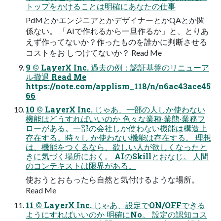
トップをかけることは明確にあなたの仕事
PdMとかエンジニアとかデザイナーとかQAとか関
係ない。 「AIで作れるから⼀旦作るか」と、とりあ
えず作ってないか？作ったものを誰かに判断させる
コストをお しつけてないか？ Read Me
9 © LayerX Inc. 過去の例：認証基盤のリニューア
ル撤退 Read Me
https://note.com/applism_118/n/n6ac43ace45
66
10 © LayerX Inc. じゃあ、⼀部の⼈しか使わない
機能はどうすればいいのか ⾊々な業種‧業態‧業務フ
ローがある。⼀部の会社しか使わない機能は構造上
存在する。時々し か使わない機能は存在する。 理想
は、機能をつくるなら、欲しい⼈が欲しくなったと
きに気づく場所におく。 AIのSkillとおなじ。 ⼈間
のコンテキストは限界がある。
使おうとおもったら⾃然と気付けるような場所。
Read Me
11 © LayerX Inc. じゃあ、設定でON/OFFできる
ようにすればいいのか 明確にNo。 設定の認知コス