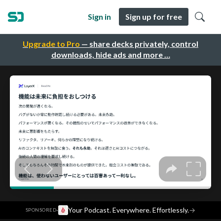
Sign in
Sign up for free
Upgrade to Pro
— share decks privately, control
downloads, hide ads and more …
·
Your Podcast. Everywhere. Effortlessly.
→
SPONSORED