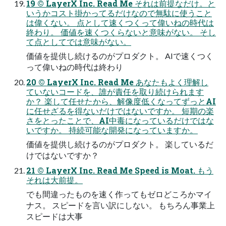
19 © LayerX Inc. Read Me それは前提なだけ。と
いうかコスト掛かってるだけなので無駄に使うこと
は偉くない。 点として速くつくって偉いねの時代は
終わり。 価値を速くつくらないと意味がない。 そし
て点としてでは意味がない。
価値を提供し続けるのがプロダクト。 AIで速くつく
って偉いねの時代は終わり
20 © LayerX Inc. Read Me あなたもよく理解し
ていないコードを、誰が責任を取り続けられます
か？ 楽して任せたから、解像度低くなってずっとAI
に任せざるを得ないだけではないですか。 短期の楽
さをとったことで、AI中毒になっているだけではな
いですか。 持続可能な開発になっていますか。
価値を提供し続けるのがプロダクト。 楽しているだ
けではないですか？
21 © LayerX Inc. Read Me Speed is Moat. もう
それは⼤前提。
でも間違ったものを速く作ってもゼロどころかマイ
ナス。 スピードを⾔い訳にしない。 もちろん事業上
スピードは⼤事