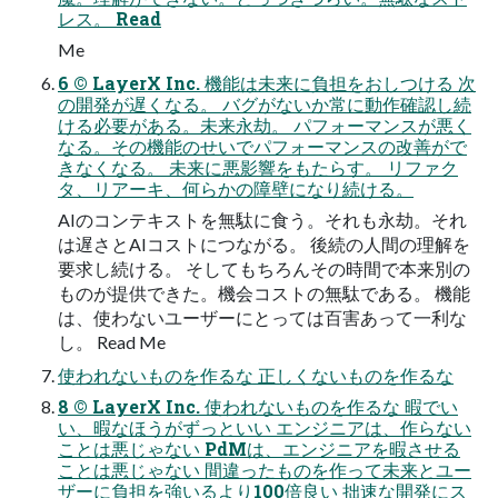
レス。 Read
Me
6 © LayerX Inc. 機能は未来に負担をおしつける 次
の開発が遅くなる。 バグがないか常に動作確認し続
ける必要がある。未来永劫。 パフォーマンスが悪く
なる。その機能のせいでパフォーマンスの改善がで
きなくなる。 未来に悪影響をもたらす。 リファク
タ、リアーキ、何らかの障壁になり続ける。
AIのコンテキストを無駄に⾷う。それも永劫。それ
は遅さとAIコストにつながる。 後続の⼈間の理解を
要求し続ける。 そしてもちろんその時間で本来別の
ものが提供できた。機会コストの無駄である。 機能
は、使わないユーザーにとっては百害あって⼀利な
し。 Read Me
使われないものを作るな 正しくないものを作るな
8 © LayerX Inc. 使われないものを作るな 暇でい
い、暇なほうがずっといい エンジニアは、作らない
ことは悪じゃない PdMは、エンジニアを暇させる
ことは悪じゃない 間違ったものを作って未来とユー
ザーに負担を強いるより100倍良い 拙速な開発にス