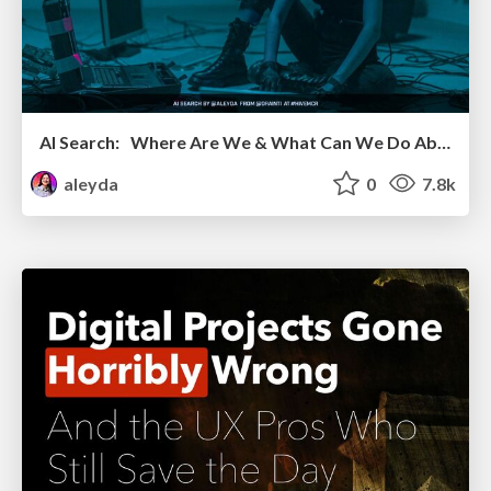
AI Search: Where Are We & What Can We Do About It?
aleyda
0
7.8k