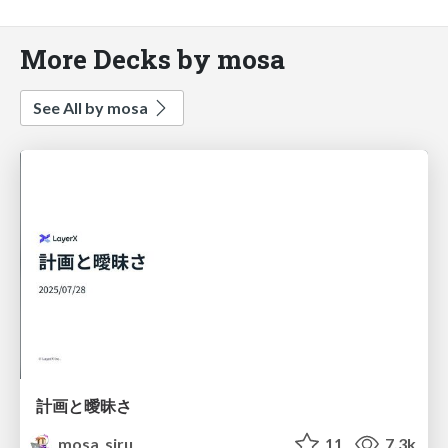
More Decks by mosa
See All by mosa
計画と曖昧さ
mosa_siru
11
7.3k