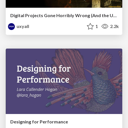
Digital Projects Gone Horribly Wrong (And the UX Pros Who Still Save the Day) - Dean Schuster
uxyall
1
2.2k
Designing for Performance