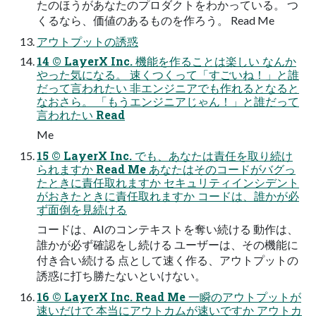
たのほうがあなたのプロダクトをわかっている。 つ
くるなら、価値のあるものを作ろう。 Read Me
アウトプットの誘惑
14 © LayerX Inc. 機能を作ることは楽しい なんか
やった気になる。 速くつくって「すごいね！」と誰
だって⾔われたい ⾮エンジニアでも作れるとなると
なおさら。 「もうエンジニアじゃん！」と誰だって
⾔われたい Read
Me
15 © LayerX Inc. でも、あなたは責任を取り続け
られますか Read Me あなたはそのコードがバグっ
たときに責任取れますか セキュリティインシデント
がおきたときに責任取れますか コードは、誰かが必
ず⾯倒を⾒続ける
コードは、AIのコンテキストを奪い続ける 動作は、
誰かが必ず確認をし続ける ユーザーは、その機能に
付き合い続ける 点として速く作る、アウトプットの
誘惑に打ち勝たないといけない。
16 © LayerX Inc. Read Me ⼀瞬のアウトプットが
速いだけで 本当にアウトカムが速いですか アウトカ