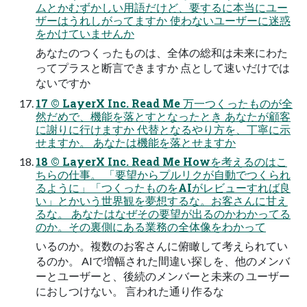
ムとかむずかしい⽤語だけど、要するに本当にユー
ザーはうれしがってますか 使わないユーザーに迷惑
をかけていませんか
あなたのつくったものは、全体の総和は未来にわた
ってプラスと断⾔できますか 点として速いだけでは
ないですか
17 © LayerX Inc. Read Me 万⼀つくったものが全
然だめで、機能を落とすとなったとき あなたが顧客
に謝りに⾏けますか 代替となるやり⽅を、丁寧に⽰
せますか。 あなたは機能を落とせますか
18 © LayerX Inc. Read Me Howを考えるのはこ
ちらの仕事。 「要望からプルリクが⾃動でつくられ
るように」「つくったものをAIがレビューすれば良
い」とかいう世界観を夢想するな。お客さんに⽢え
るな。 あなたはなぜその要望が出るのかわかってる
のか。その裏側にある業務の全体像をわかって
いるのか。複数のお客さんに俯瞰して考えられてい
るのか。 AIで増幅された間違い探しを、他のメンバ
ーとユーザーと、後続のメンバーと未来の ユーザー
におしつけない。 ⾔われた通り作るな