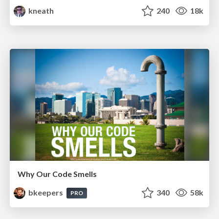
kneath
240
18k
Why Our Code Smells
bkeepers
340
58k
PRO