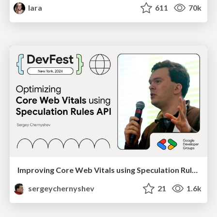
lara
611
70k
Improving Core Web Vitals using Speculation Rules API
sergeychernyshev
21
1.6k