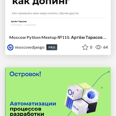
Moscow Python Meetup №110. Артём Тарасов (Альфа-Банк, Senior Engineer). Менторство как допинг: Как прокачать свои хард-скиллы, обучая других
moscowdjango
0
64
PRO