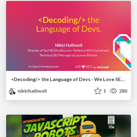
<Decoding/> the Language of Devs - We Love SEO 2024
nikkihalliwell
1
280