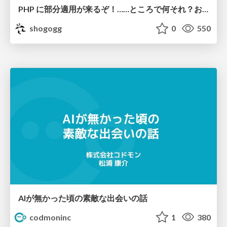
PHP に部分適用が来るぞ！……ところで何それ？おいしいの？ #phpcon / phpcon-2026
shogogg
0
550
AIが無かった頃の素敵な出会いの話
codmoninc
1
380