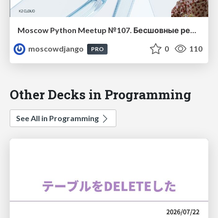
Moscow Python Meetup №107. Бесшовные релизы глазами разработчика: обновляем код Облака без API
moscowdjango
0
110
PRO
Other Decks in Programming
See All in Programming