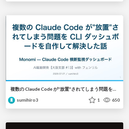
複数の Claude Code が"放置"されてしまう問題をCLI ダッシュボードを自作して解決した話
sumihiro3
1
650