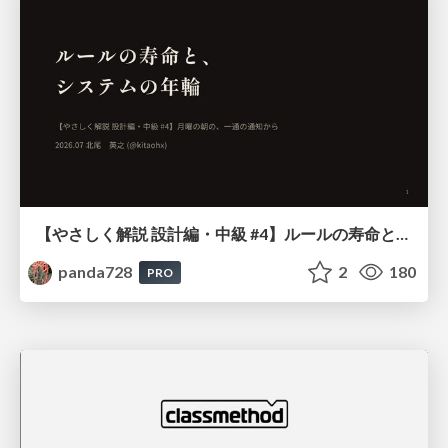
【やさしく解説 設計編・中級 #4】ルールの寿命と、システムの年輪
panda728
2
180
PRO