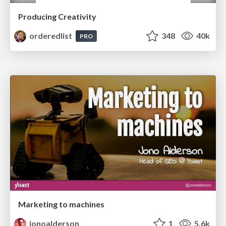
Producing Creativity
orderedlist
348
40k
PRO
Marketing to machines
jonoalderson
1
5.6k