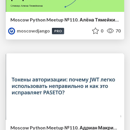
Moscow Python Meetup №110. Алёна Тямейкина (Островок.ру, Python Developer). Автоматизации процессов разработки
moscowdjango
0
70
PRO
Moscow Python Meetup №110. Адриан Макриденко (ГК Астра Линукс, разработчик серверной части). Токены авторизации: почему JWT легко использовать неправильно и как это исправляет PASETO?