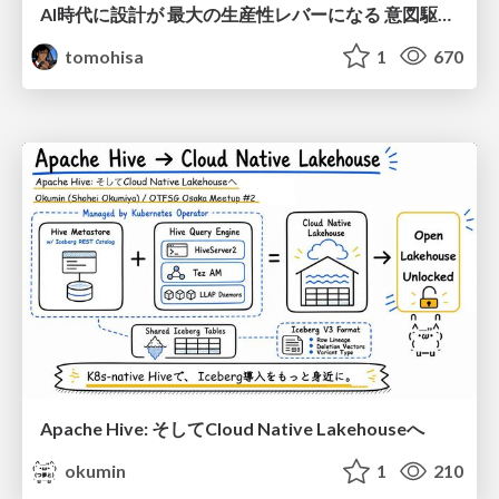
AI時代に設計が 最大の生産性レバーになる 意図駆動開発とデータを消さない設計｜Don't Delete Your Data or Your Intent — Design as the Deepest Lever in the AI Era
tomohisa
1
670
Apache Hive: そしてCloud Native Lakehouseへ
okumin
1
210