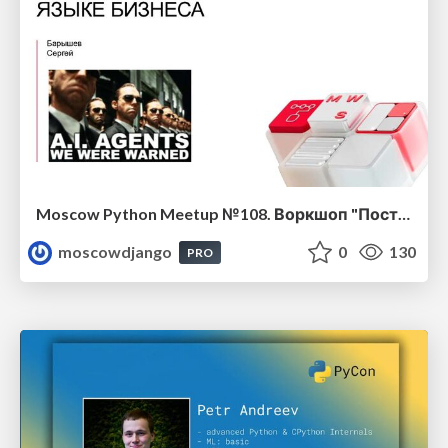
Moscow Python Meetup №108. Воркшоп "Построение AI-агента: Говори с данными на языке бизнеса"
moscowdjango
0
130
PRO