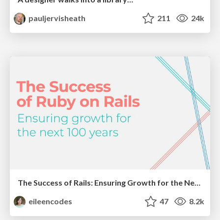
pauljervisheath
211
24k
The Success of Rails: Ensuring Growth for the Next 100 Years
eileencodes
47
8.2k