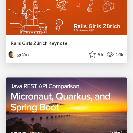
Rails Girls Zürich Keynote
gr2m
96
14k