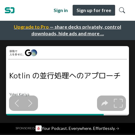
Sign in
Sign up for free
Upgrade to Pro
— share decks privately, control
downloads, hide ads and more …
·
Your Podcast. Everywhere. Effortlessly.
→
SPONSORED