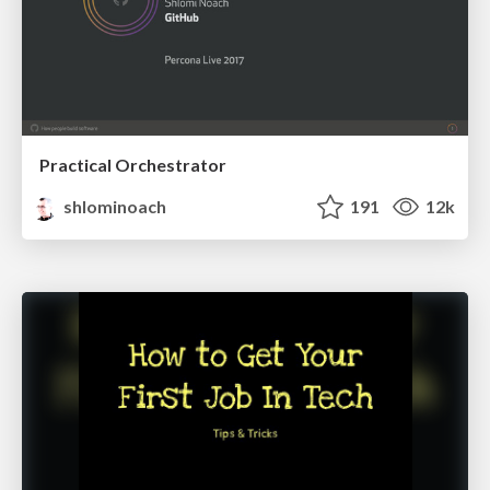
Practical Orchestrator
shlominoach
191
12k