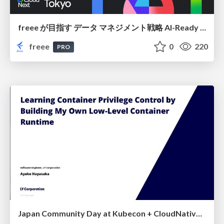
freee が目指す データ マネジメント戦略 AI-Ready 時代を支える 攻めのガバナンスとは
freee
0
220
PRO
Japan Community Day at Kubecon + CloudNativeCon Japan 2026: Learning Container Privilege Control by Building My Own Low-Level Container Runtime