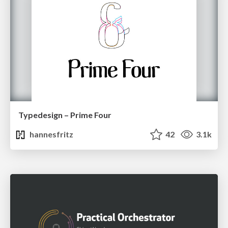
Typedesign – Prime Four
hannesfritz
42
3.1k