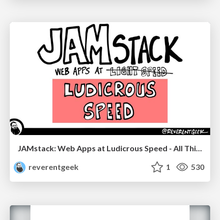
JAMstack: Web Apps at Ludicrous Speed - All Things Open 2022
reverentgeek
1
530