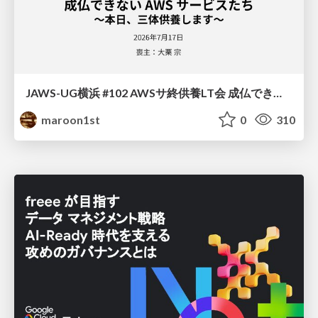
JAWS-UG横浜 #102 AWSサ終供養LT会 成仏できない AWS サービスたち 〜本日、三体供養します〜
maroon1st
0
310