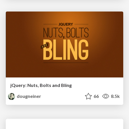
jQuery: Nuts, Bolts and Bling
dougneiner
66
8.5k