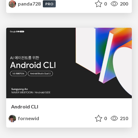
panda728
0
200
PRO
Android CLI
fornewid
0
210