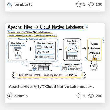
ternbusty
1
130
Apache Hive: そしてCloud Native Lakehouseへ
okumin
1
200