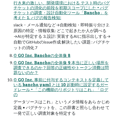
行き来の激しい、開発環境における テスト時のバグ
チケットの消化の前段を初期スコープにした • バグ
チケットの調査・設計自動化ツール「Bancho」を
考えた 1. バグの報告検知:
slack・メール通知など→自動検知・即時振り分け 2.
原因の特定・情報収集: どこで起きたか人が調べる
→AIが特定する 3. 設計: 実装するAIに指示出しする→
自動でGitHubのissue作成 解決したい課題 : バグチケ
ットの消化 7
© GO Inc. Banchoの全体像 8
© GO Inc. Banchoの全体像 9 本当に正しい場所を
調査できるのか？回答の正確性やトークン消費は問
題ないのか？
© GO Inc. 事前に付与するコンテキストを定義して
いる bancho.yaml とは 10 起動時に設定するガー
ドレール • 「この機能のリポジトリはこれ」「ログ
の
データソースはこれ」というメタ情報をあら かじめ
定義 • バグチケットを、この辞書と照らし合わせ て
一発で正しい調査対象を特定する