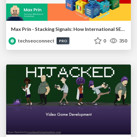
Max Prin - Stacking Signals: How International SEO Comes Together (And Falls Apart)
techseoconnect
0
350
PRO