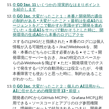
© GO Inc. 11 いくつかの 現実的なはまりポイント
を紹介します
© GO Inc. 大変だったこと１：本番と開発間の通信
の制約がある • 大変だったこと ◦ 最初は生成AIのエ
ージェントをどこで動かすか意識せずに開発を進め
ていた ◦ 生成AIをサーバで動かそうとした時に、開
発環境の生成AIから本番のログにアクセ
スするのはNGだと指摘された ▪ 本番のログには個人
情報が入る可能性がある ◦ JiraのWebhookを、開
発・本番のどちらかに流す必要がある • そこで ◦ 開
発環境にサーバーをおき、Jiraの特定のスペースか
らのみWebhookを飛ばす • ただ ◦ 開発環境でのテス
トで発生するバグの自動消化には役立ったが、 今後
本番障害でも使おうと思った時に、制約があること
がわかった。 12
© GO Inc. 大変だったこと２：個人の AI活用から、
AIに任せるための権限管理 13 • 前提 ◦
開発者のPCからGitHub MCPや、Grafana MCPは利
用できる ◦ ソースコードとアプリのログ参照権限
は、慣例的にセットで付与される ◦ つまり、開発者