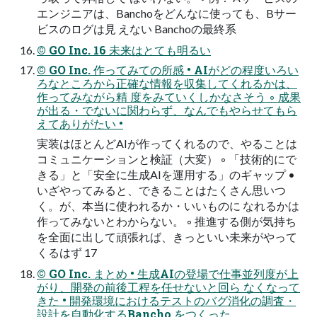
エンジニアは、Banchoをどんなに使っても、Bサー
ビスのログは見 えない Banchoの最終系
© GO Inc. 16 未来はとても明るい
© GO Inc. 作ってみての所感 • AIがどの程度いろい
ろなところから正確な情報を収集してくれるかは、
作ってみながら精 度をみていくしかなさそう ◦ 成果
が出る・でないに関わらず、なんでもやらせてもら
えてありがたい •
実装はほとんどAIが作ってくれるので、やることは
コミュニケーションと検証（大変） ◦ 「技術的にで
きる」と「安全に生成AIを運用する」のギャップ •
いざやってみると、できることはたくさん思いつ
く。が、本当に使われるか・いいものに なれるかは
作ってみないとわからない。 ◦ 推進する側が気持ち
を全面に出して頑張れば、きっといい未来がやって
くるはず 17
© GO Inc. まとめ • 生成AIの登場で仕事並列度が上
がり、開発の前後工程を任せないと回ら なくなって
きた • 開発環境におけるテストのバグ消化の調査・
設計を自動化するBancho をつくった