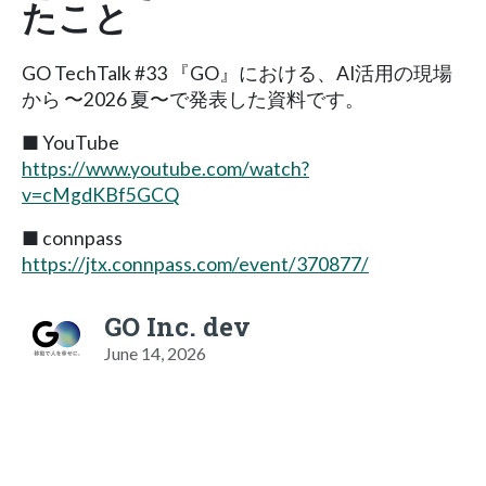
たこと
GO TechTalk #33 『GO』における、AI活用の現場
から 〜2026 夏〜で発表した資料です。
■ YouTube
https://www.youtube.com/watch?
v=cMgdKBf5GCQ
■ connpass
https://jtx.connpass.com/event/370877/
GO Inc. dev
June 14, 2026