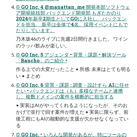
© GO Inc. 4 @manattan_me 開発本部ソフトウェ
ア開発統括部 バックエンド開発部 もぎたかのり
2024年新卒2期生としてGOに入社し、バックエン
ドを担当。 新卒は全体で4名。採用イベントにもで
たりしています。
乃木坂46のライブに先週2日間行きました。 ワイン
のラッパ飲みが楽しい。
© GO Inc. 5 アジェンダ • 背景・課題 • 解決ツール
「Bancho」のご紹介 •
作る上での大変だったこと • 所感: 未来はとても明る
い • まとめ
© GO Inc. 6 背景・課題 : 調査・設計すら AIに任せ
たい • バックエンドは（も）多様なチームと連携
し、複数ドメインの案件を横断的に担当する
• 実装はAIがやってくれるようになったが、そのお
かげで並行で回す案件が増えた • 実装に限らず、前
後工程にもAIの能動的な支援が欠かせなくなってい
る
© GO Inc. • いろんな開発があるが、特にツールの