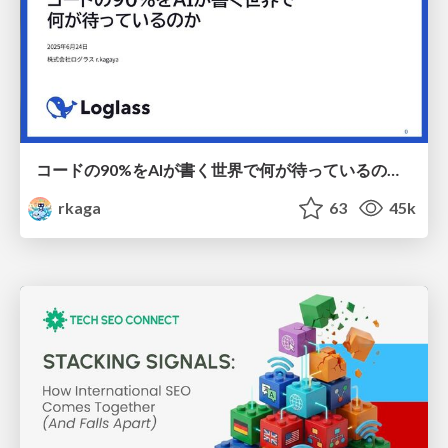
コードの90%をAIが書く世界で何が待っているのか / What awaits us in a world where 90% of the code is written by AI
rkaga
63
45k