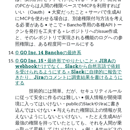
のPCからは人間の権限ベースでMCPを利用すれば
いい （Oauth） • 大変だったこと ◦ サーバで生成AI
にMCPを使わせる場合は、別途権限付与方法を考え
る必 要がある • そこで ◦ Bancho専用の各種APIトー
クンを発行を工夫する ◦ レポジトリへのissue作成
と、そのレポジトリで実現される機能のログへ の参
照権限は、ある程度同一ロールにする
© GO Inc. 14 Banchoの最終系
© GO Inc. 15 • 最終形でやりたいこと ◦ JIRAの
webhookだけでなく、Slackから自然言語で依頼
を受けられるようにする ◦ Slackに自律的に報告で
きたり、Jiraのコメントに調査結果を書けるように
する
技術的には簡単。だが、セキュリティルール
に従って安全に作るのは難しい • 個人情報が開発環
境に入ってはいけない・publicのSlackやJiraに書き
込んではいけない • 与えられた権限以上の情報が見
えないようにしないといけない。 ◦ たとえ生成AIが
最強の権限を持っていたとしても、それを人間が乗
っ取って昇格して はいけない。 ◦ 例： Aサービスの