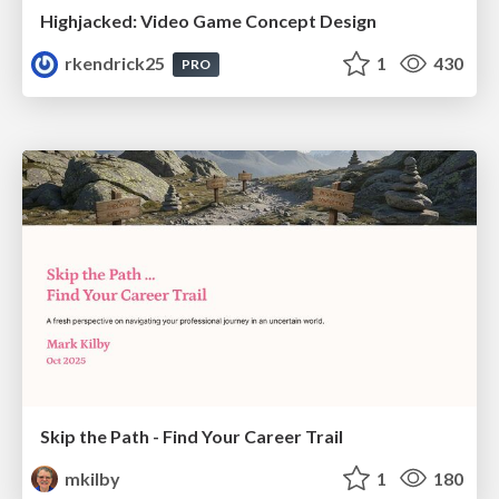
Highjacked: Video Game Concept Design
rkendrick25
1
430
PRO
Skip the Path - Find Your Career Trail
mkilby
1
180