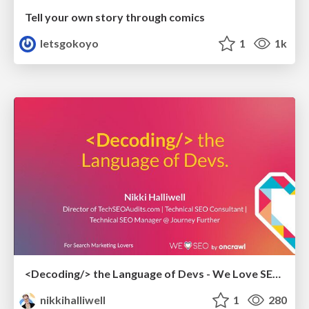
Tell your own story through comics
letsgokoyo
1
1k
<Decoding/> the Language of Devs - We Love SEO 2024
nikkihalliwell
1
280