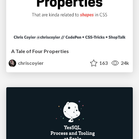
A Tale of Four Properties
chriscoyier
163
24k