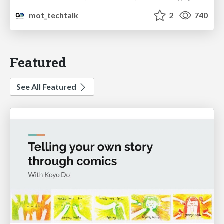
mot_techtalk
2
740
Featured
See All Featured