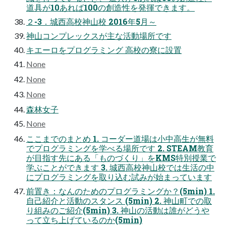
道具が10あれば100の創造性を発揮できます。
２-3．城西高校神山校 2016年5月～
神山コンプレックスが主な活動場所です
キエーロをプログラミング 高校の寮に設置
None
None
None
森林女子
None
ここまでのまとめ 1. コーダー道場は小中高生が無料
でプログラミングを学べる場所です 2. STEAM教育
が目指す先にある「ものづくり」をKMS特別授業で
学ぶことができます 3. 城西高校神山校では生活の中
にプログラミングを取り込む試みが始まっています
前置き：なんのためのプログラミングか？(5min) 1.
自己紹介と活動のスタンス (5min) 2. 神山町での取
り組みのご紹介(5min) 3. 神山の活動は誰がどうや
って立ち上げているのか(5min)