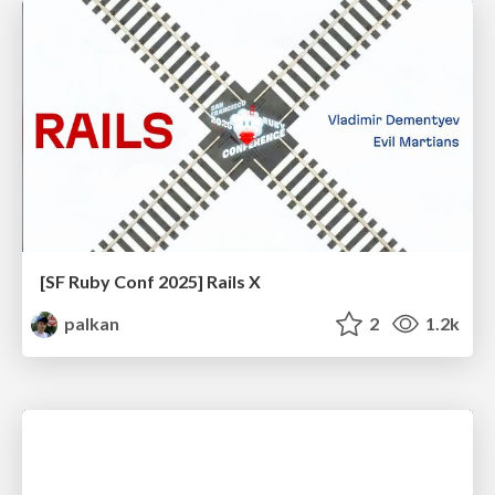
[SF Ruby Conf 2025] Rails X
palkan
2
1.2k