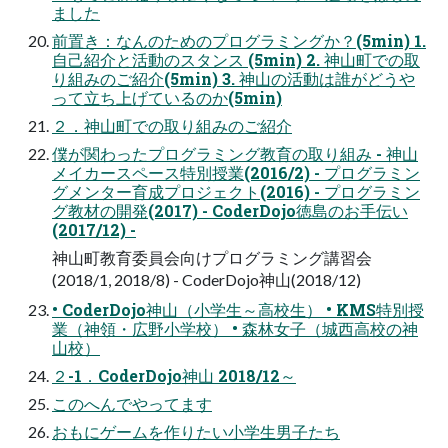
ました
前置き：なんのためのプログラミングか？(5min) 1.
自己紹介と活動のスタンス (5min) 2. 神山町での取
り組みのご紹介(5min) 3. 神山の活動は誰がどうや
って立ち上げているのか(5min)
２．神山町での取り組みのご紹介
僕が関わったプログラミング教育の取り組み - 神山
メイカースペース特別授業(2016/2) - プログラミン
グメンター育成プロジェクト(2016) - プログラミン
グ教材の開発(2017) - CoderDojo徳島のお手伝い
(2017/12) -
神山町教育委員会向けプログラミング講習会
(2018/1, 2018/8) - CoderDojo神山(2018/12)
• CoderDojo神山（小学生～高校生） • KMS特別授
業（神領・広野小学校） • 森林女子（城西高校の神
山校）
２-1．CoderDojo神山 2018/12～
このへんでやってます
おもにゲームを作りたい小学生男子たち