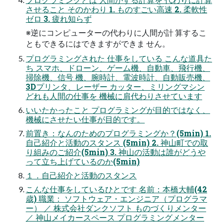
させること そのかわり 1. ものすごい高速 2. 柔軟性
ゼロ 3. 疲れ知らず
※逆にコンピューターの代わりに人間が計 算するこ
ともできるにはできますができま せん。
プログラミングされた 仕事をしている こんな道具た
ち スマホ、ドローン、ゲーム機、自動車、飛行機、
掃除機、信号 機、腕時計、電波時計、自動販売機、
3Dプリンタ、レーザー カッター、ミリングマシン
どれも人間の仕事を 機械に肩代わりさせています
いいたかったこと プログラミングが目的ではなく、
機械にさせたい仕事が目的です。
前置き：なんのためのプログラミングか？(5min) 1.
自己紹介と活動のスタンス (5min) 2. 神山町での取
り組みのご紹介(5min) 3. 神山の活動は誰がどうや
って立ち上げているのか(5min)
１．自己紹介と活動のスタンス
こんな仕事をしているひとです 名前：本橋大輔(42
歳) 職業： ソフトウェア・エンジニア（プログラマ
ー） ／ 株式会社ダンクソフト ものづくりメンター
／ 神山メイカースペース プログラミングメンター