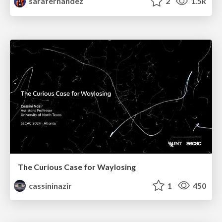
sarafernandez
2
1.5k
The Curious Case for Waylosing
cassininazir
1
450