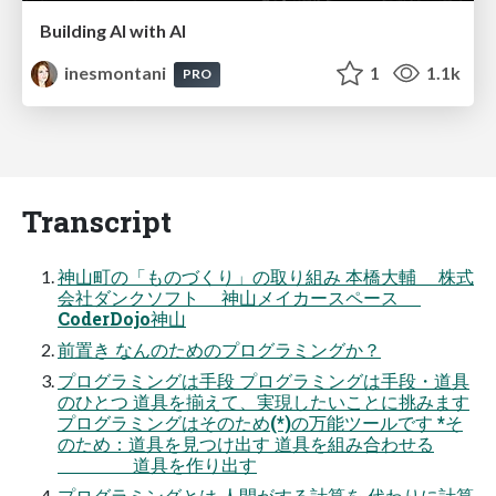
Building AI with AI
inesmontani
1
1.1k
PRO
Transcript
神山町の「ものづくり」の取り組み 本橋大輔 株式
会社ダンクソフト 神山メイカースペース
CoderDojo神山
前置き なんのためのプログラミングか？
プログラミングは手段 プログラミングは手段・道具
のひとつ 道具を揃えて、実現したいことに挑みます
プログラミングはそのため(*)の万能ツールです *そ
のため：道具を見つけ出す 道具を組み合わせる
道具を作り出す
プログラミングとは 人間がする計算を 代わりに計算