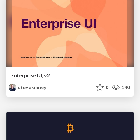
Enterprise UI, v2
stevekinney
0
140