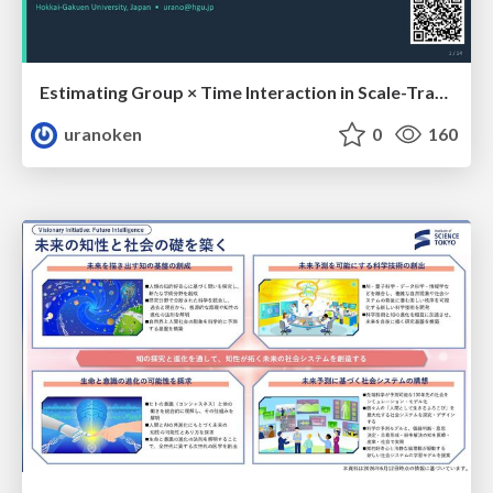
Estimating Group × Time Interaction in Scale-Transformed CEFR-J Self-Assessment Scores: A Case in Study-Abroad Research
uranoken
0
160