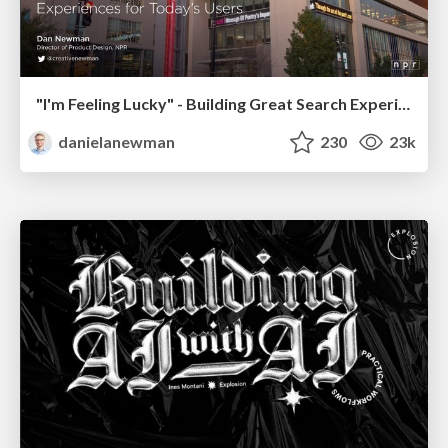
"I'm Feeling Lucky" - Building Great Search Experiences for Today's Users (#IAC19)
danielanewman
230
23k