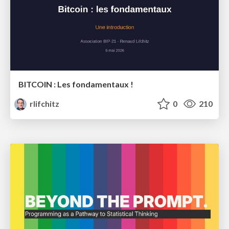
BITCOIN : Les fondamentaux !
rlifchitz
0
210