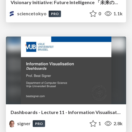
Visionary Initiative: Future Intelligence 「未来の知性と社会の礎を築く」｜Science Tokyo（東京科学大学）
sciencetokyo
0
1.1k
PRO
Dashboards - Lecture 11 - Information Visualisation (4019538FNR)
signer
1
2.8k
PRO