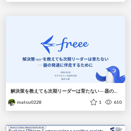
解決策を教えても次期リーダーは育たない ─ 器の発達に伴走するために / Partnering with leaders in their vertical development
matsu0228
1
610