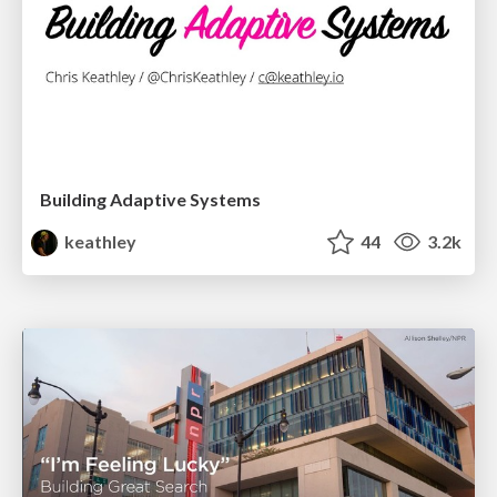
Building Adaptive Systems
keathley
44
3.2k