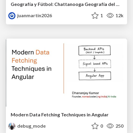
Geografía y Fútbol: Chattanooga Geografía del Búnker de La Roja.
juanmartin2026
1
12k
Modern Data Fetching Techniques in Angular
debug_mode
0
250