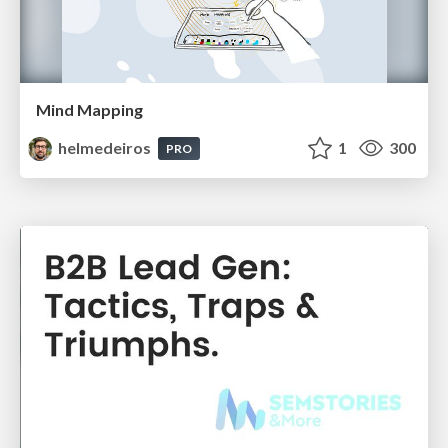
Mind Mapping
helmedeiros
1
300
PRO