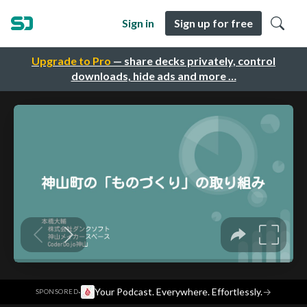
Sign in
Sign up for free
Upgrade to Pro
— share decks privately, control
downloads, hide ads and more …
·
Your Podcast. Everywhere. Effortlessly.
→
SPONSORED