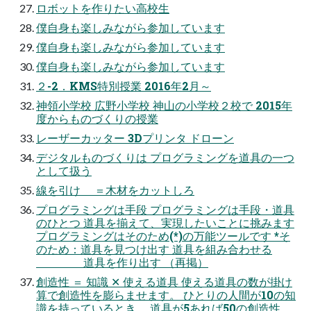
ロボットを作りたい高校生
僕自身も楽しみながら参加しています
僕自身も楽しみながら参加しています
僕自身も楽しみながら参加しています
２-2．KMS特別授業 2016年2月～
神領小学校 広野小学校 神山の小学校２校で 2015年
度からものづくりの授業
レーザーカッター 3Dプリンタ ドローン
デジタルものづくりは プログラミングを道具の一つ
として扱う
線を引け ＝木材をカットしろ
プログラミングは手段 プログラミングは手段・道具
のひとつ 道具を揃えて、実現したいことに挑みます
プログラミングはそのため(*)の万能ツールです *そ
のため：道具を見つけ出す 道具を組み合わせる
道具を作り出す （再掲）
創造性 ＝ 知識 ✕ 使える道具 使える道具の数が掛け
算で創造性を膨らませます。 ひとりの人間が10の知
識を持っているとき、 道具が5あれば50の創造性、