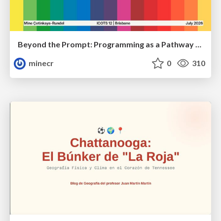
Beyond the Prompt: Programming as a Pathway to Statistical Thinking
minecr
0
310