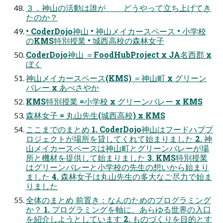
３．神山の活動は誰が どうやって立ち上げてき
たのか？
• CoderDojo神山 • 神山メイカースペース • 小学校
のKMS特別授業 • 城西高校の森林女子
CoderDojo神山 ＝FoodHubProject x JA名西郡 x
ぼく
神山メイカースペース(KMS) ＝神山町 x グリーン
バレー x あべさやか
KMS特別授業 =小学校 x グリーンバレー x KMS
森林女子 = 丸山先生(城西高校) x KMS
ここまでのまとめ 1. CoderDojo神山はフードハブプ
ロジェクトが場所を貸してくれて始まりました 2. 神
山メイカースペースは神山町とグリーンバレーが場
所と機材を提供して始まりました 3. KMS特別授業
はグリーンバレーと小学校の先生の想いから始まり
ました 4. 森林女子は丸山先生の多大なご尽力で始ま
りました
全体のまとめ 前置き：なんのためのプログラミング
か？ 1. プログラミングを軸に、あらゆる世界の入口
を紹介しようとしています 2. ものづくりを目的とす