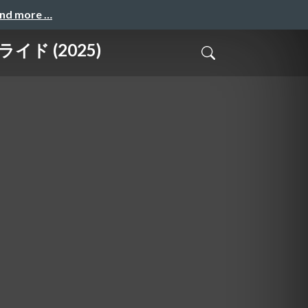
and more …
ド (2025)