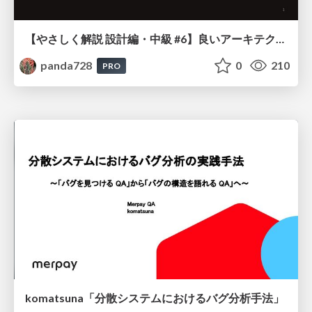
【やさしく解説 設計編・中級 #6】良いアーキテクチャとは ～ 一本の登り道の、行き先 ～
panda728
0
210
PRO
komatsuna「分散システムにおけるバグ分析手法」