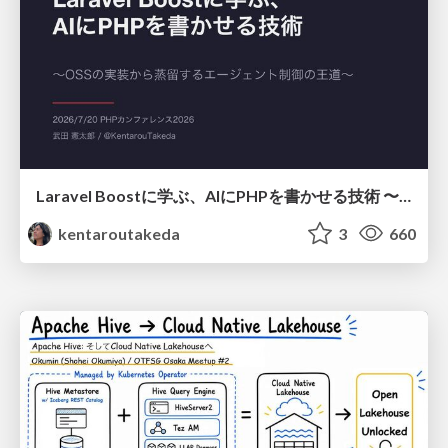
Laravel Boostに学ぶ、AIにPHPを書かせる技術 〜OSSの実装から蒸留するエージェント制御の王道〜
kentaroutakeda
3
660