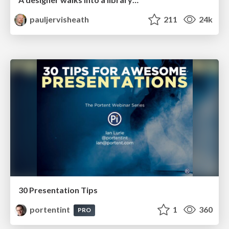
pauljervisheath
211
24k
30 Presentation Tips
portentint
1
360
PRO