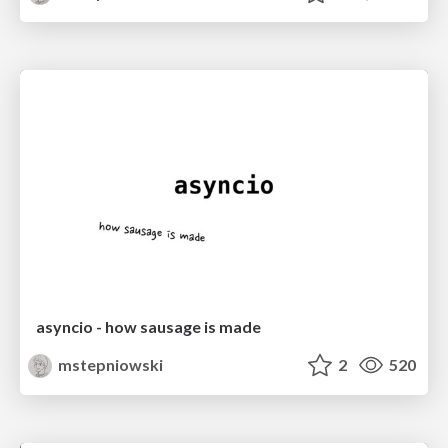
asyncio - how sausage is made
mstepniowski
2
520