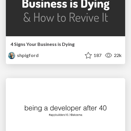
4 Signs Your Business is Dying
shpigford
187
22k