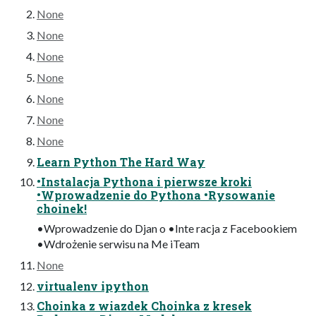
None
None
None
None
None
None
None
Learn Python The Hard Way
•Instalacja Pythona i pierwsze kroki
•Wprowadzenie do Pythona •Rysowanie
choinek!
•Wprowadzenie do Djan o •Inte racja z Facebookiem
•Wdrożenie serwisu na Me iTeam
None
virtualenv ipython
Choinka z wiazdek Choinka z kresek