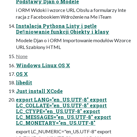
Podstawy Djan o Modele
i ORM Widoki i wzorce URL Obsłu a formularzy Inte
racja z Facebookiem Wdrożenie na Me iTeam
Instalacja Pythona Listy i pętle
Deﬁniowanie funkcji Obiekty i klasy
Modele Djan o i ORM Importowanie modułów Wzorce
URL Szablony HTML
None
Windows Linux OS X
OS X
libedit
Just install XCode
export LANG="en_US.UTF-8" export
LC_COLLATE="en_US.UTF-8" export
LC_CTYPE="en_US.UTF-8" export
LC_MESSAGES="en_US.UTF-8" export
LC_MONETARY="en_US.UTF-8"
export LC_NUMERIC="en_US.UTF-8" export