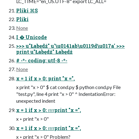
LC_TIME="en_US.UTF-8" export LC_ALL=
Pliki ⌘S
Pliki
None
I � Unicode
>>> u"Łabędź" u'\u0141ab\u0119d\u017a' >>>
print u"Łabędź" Łabędź
# -*- coding: utf-8 -*-
None
x = 1 if x > 0: print "x =",
x print "x > 0" $ cat cond.py $ python cond.py File
"test.py", line 4 print "x > 0" ^ IndentationError:
unexpected indent
x = 1 if x > 0: ɾɾɾɾprint "x =",
x ‣ print "x > 0"
x = 1 if x > 0: ɾɾɾɾprint "x =",
x ‣ print "x > 0" Problem?