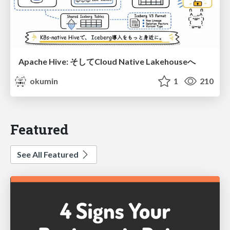
Apache Hive: そしてCloud Native Lakehouseへ
okumin
1
210
Featured
See All Featured