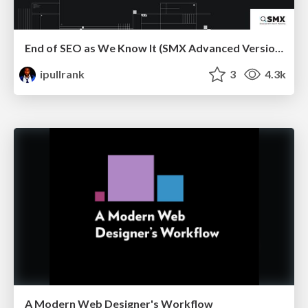
End of SEO as We Know It (SMX Advanced Version)
ipullrank
3
4.3k
A Modern Web Designer's Workflow