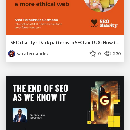
SEOcharity - Dark patterns in SEO and UX: How to avoid them and build a more ethical web
sarafernandez
0
230