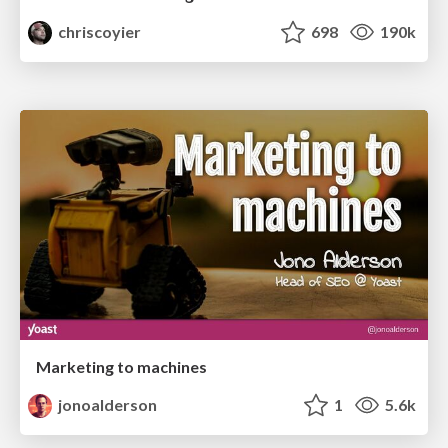
chriscoyier
698
190k
Marketing to machines
jonoalderson
1
5.6k