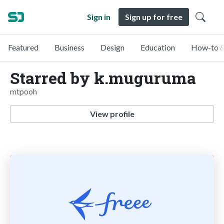
Sign in
Sign up for free
Featured
Business
Design
Education
How-to &
Starred by k.muguruma
mtpooh
View profile