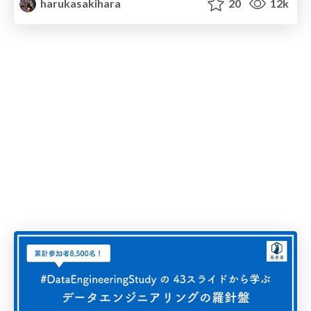
harukasakihara
20
12k