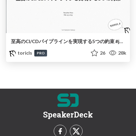
至高のCI/CDパイプラインを実現する5つの約束 #jawsdays / The five principles to spark joy in your pipelines
toricls
26
28k
PRO
SpeakerDeck