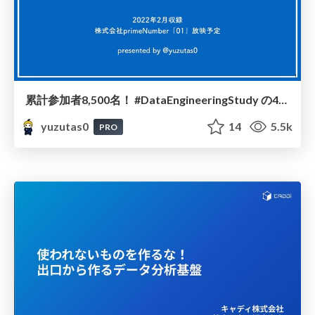
累計参加者8,500名！ #DataEngineeringStudy の43スライドから学ぶ、データエンジニアリングの羅針盤 / 20220224
yuzutas0
14
5.5k
PRO