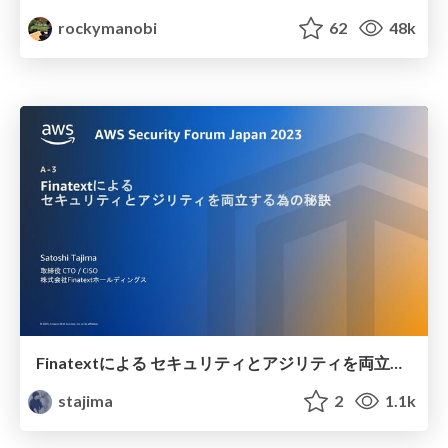
rockymanobi
62
48k
Finatextによる セキュリティとアジリティを両立する為の秘訣 / the-secret-to-balancing-security-and-agility
stajima
2
1.1k